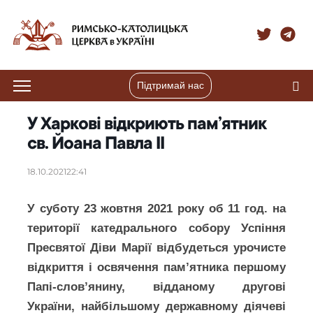
Підтримай нас
У Харкові відкриють пам’ятник
св. Йоана Павла II
18.10.2021
22:41
У суботу 23 жовтня 2021 року об 11 год. на
території катедрального собору Успіння
Пресвятої Діви Марії відбудеться урочисте
відкриття і освячення пам’ятника першому
Папі-слов’янину, відданому другові
України, найбільшому державному діячеві