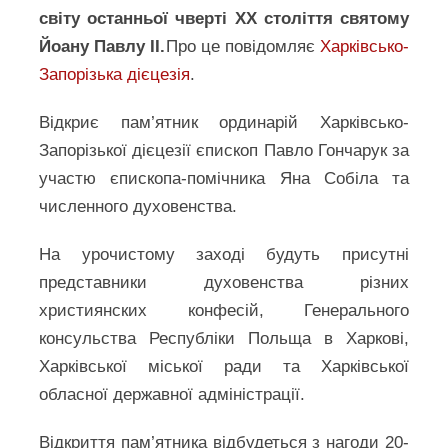
світу останньої чверті ХХ століття святому
Йоану Павлу II.
Про це повідомляє
Харківсько-
Запорізька дієцезія
.
Відкриє пам’ятник ординарій Харківсько-
Запорізької дієцезії єпископ Павло Гончарук за
участю єпископа-помічника Яна Собіла та
численного духовенства.
На урочистому заході будуть присутні
представники духовенства різних
християнских конфесій, Генерального
консульства Республіки Польща в Харкові,
Харківської міської ради та Харківської
обласної державної адміністрації.
Відкриття пам’ятника відбудеться з нагоди 20-