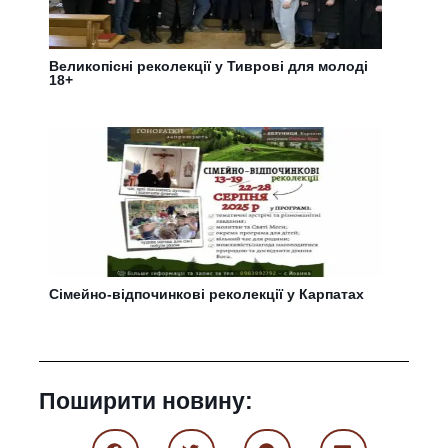
Великопісні реколекції у Тиврові для молоді
18+
Сімейно-відпочинкові реколекції у Карпатах
Поширити новину: