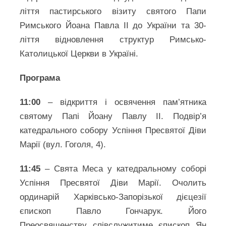
ліття пастирського візиту святого Папи
Римського Йоана Павла ІІ до України та 30-
ліття відновлення структур Римсько-
Католицької Церкви в Україні.
Програма
11:00
– відкриття і освячення пам’ятника
святому Папі Йоану Павлу II. Подвір’я
катедрального собору Успіння Пресвятої Діви
Марії (вул. Гоголя, 4).
11:45
– Свята Меса у катедральному соборі
Успіння Пресвятої Діви Марії. Очолить
ординарій Харківсько-Запорізької дієцезії
єпископ Павло Гончарук. Його
Преосвященству співслужитиме єпископ Ян