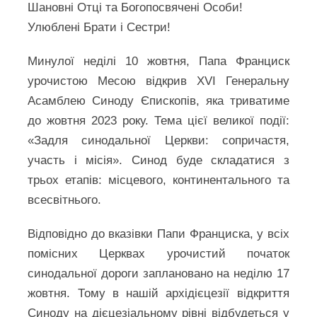
Шановні Отці та Богопосвячені Особи!
Улюблені Брати і Сестри!
Минулої неділі 10 жовтня, Папа Франциск
урочистою Месою відкрив XVI Генеральну
Асамблею Синоду Єпископів, яка триватиме
до жовтня 2023 року. Тема цієї великої події:
«Задля синодальної Церкви: сопричастя,
участь і місія». Синод буде складатися з
трьох етапів: місцевого, континентального та
всесвітнього.
Відповідно до вказівки Папи Франциска, у всіх
помісних Церквах урочистий початок
синодальної дороги заплановано на неділю 17
жовтня. Тому в нашій архідієцезії відкриття
Синоду на дієцезіальному рівні відбудеться у