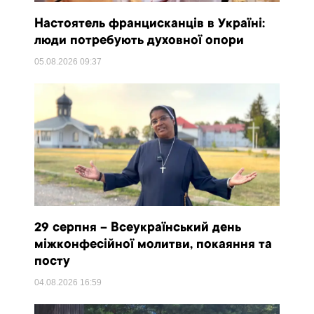
Настоятель францисканців в Україні:
люди потребують духовної опори
05.08.2026
09:37
29 серпня – Всеукраїнський день
міжконфесійної молитви, покаяння та
посту
04.08.2026
16:59