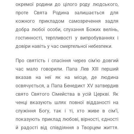
окремої родини до цілого роду людського,
проте Свята Родина залишається для
кожного прикладом самозречення задля
добра любої особи, слухання Божих велінь,
гостинності, терпливості у випробуваннях і
довіри навіть у час смертельної небезпеки.
Про святість і спасіння через сім’ю довгий
час мало говорили. Папа Лев ХІІІ перший
вказав на неї як на місце, де людина
освячується, а Папа Бенедикт XV затвердив
свято Святого Сімейства в усій Церкві. Як
ченці вказують шлях повної відданості на
служіння Богу, так і ті, хто живе в сім’ї,
показують приклад любові, вірності, єдності
й радості від співдіяння з Творцем життя.