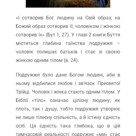
​​​​«І сотворив Бог людину на Свій образ; на
Божий образ сотворив її; чоловіком і жінкою
сотворив їх» (Бут 1, 27). У главі 2 книги Буття
міститься глибина таїнства подружжя –
чоловік полишає батьків і стає зі своєю
жінкою одним тілом (в. 24).
Подружжя було дане Богом людині, аби в
ньому відбилися любов і зв’язок Пресвятої
Трійці. Чоловік і жінка стають одним тілом. У
Біблії «тіло» означає цілісну людину, як
плоть, так і душу, тобто подружжя утворює
не лише тілесну спільність, а й істину єдність
осіб. Ця єдність така глибока, що в цій
тимчасовій реальності подружнє «ми» стає