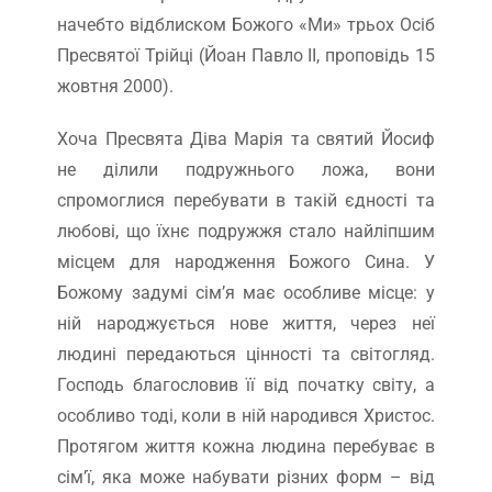
начебто відблиском Божого «Ми» трьох Осіб
Пресвятої Трійці (Йоан Павло ІІ, проповідь 15
жовтня 2000).
Хоча Пресвята Діва Марія та святий Йосиф
не ділили подружнього ложа, вони
спромоглися перебувати в такій єдності та
любові, що їхнє подружжя стало найліпшим
місцем для народження Божого Сина. У
Божому задумі сім’я має особливе місце: у
ній народжується нове життя, через неї
людині передаються цінності та світогляд.
Господь благословив її від початку світу, а
особливо тоді, коли в ній народився Христос.
Протягом життя кожна людина перебуває в
сім’ї, яка може набувати різних форм – від