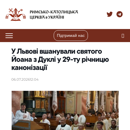
Підтримай нас
У Львові вшанували святого
Йоана з Дуклі у 29-ту річницю
канонізації
06.07.2026
12:04