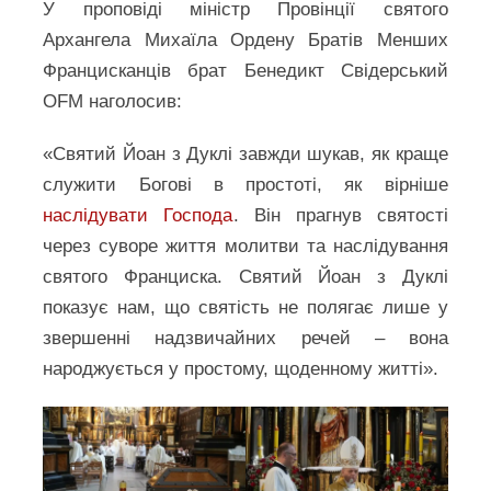
У проповіді міністр Провінції святого
Архангела Михаїла Ордену Братів Менших
Францисканців брат Бенедикт Свідерський
OFM наголосив:
«Святий Йоан з Дуклі завжди шукав, як краще
служити Богові в простоті, як вірніше
наслідувати Господа
. Він прагнув святості
через суворе життя молитви та наслідування
святого Франциска. Святий Йоан з Дуклі
показує нам, що святість не полягає лише у
звершенні надзвичайних речей – вона
народжується у простому, щоденному житті».