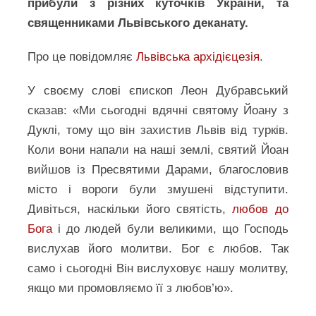
прибули з різних куточків України, та
священниками Львівського деканату.
Про це повідомляє
Львівська архідієцезія
.
У своєму слові єпископ Леон Дубравський
сказав: «Ми сьогодні вдячні святому Йоану з
Дуклі, тому що він захистив Львів від турків.
Коли вони напали на наші землі, святий Йоан
вийшов із Пресвятими Дарами, благословив
місто і вороги були змушені відступити.
Дивіться, наскільки його святість,
любов до
Бога
і до людей були великими, що Господь
вислухав його молитви. Бог є любов. Так
само і сьогодні Він вислуховує нашу молитву,
якщо ми промовляємо її з любов’ю».