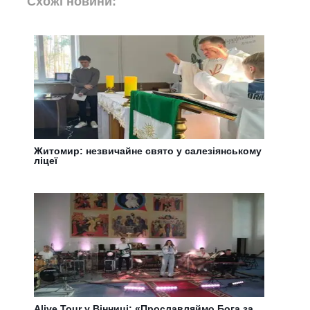
Схожі новини:
Житомир: незвичайне свято у салезіянському
ліцеї
Alive Tour у Вінниці: «Прославляймо Бога за