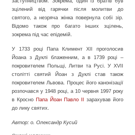
заступництвом. Зокрема, один із братів був
зцілений від гарячки після молитви до
святого, а незряча жінка повернула собі зір.
Відомо також про багато інших зцілень,
зокрема під час епідемій.
У 1733 році Папа Климент XII проголосив
Йоана з Дуклі блаженним, а в 1739 році –
покровителем Польщі, Литви та Русі. У XVII
столітті святий Йоан з Дуклі став також
покровителем Львова. Процес його канонізації
розпочався у 1948 році, а 10 червня 1997 року
в Кросно
Папа Йоан Павло ІІ
зарахував його
до лику святих.
Автор: о. Олександр Кусий