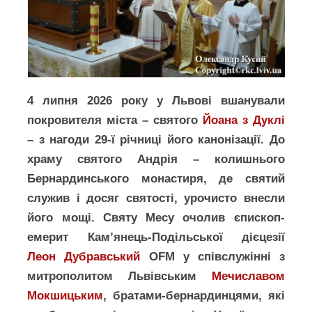
4 липня 2026 року у Львові вшанували
покровителя міста – святого
Йоана з Дуклі
– з нагоди 29-ї річниці його канонізації. До
храму святого Андрія – колишнього
Бернардинського монастиря, де святий
служив і досяг святості, урочисто внесли
його мощі. Святу Месу очолив єпископ-
емерит Кам’янець-Подільської дієцезії
Леон Дубравський
OFM у співслужінні з
митрополитом Львівським
Мечиславом
Мокшицьким
, братами-бернардинцями, які