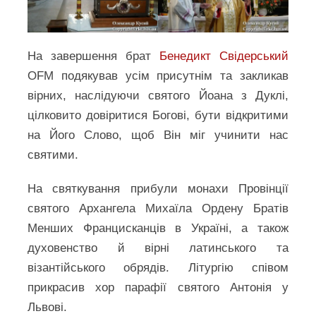
На завершення брат
Бенедикт Свідерський
OFM подякував усім присутнім та закликав
вірних, наслідуючи святого Йоана з Дуклі,
цілковито довіритися Богові, бути відкритими
на Його Слово, щоб Він міг учинити нас
святими.
На святкування прибули монахи Провінції
святого Архангела Михаїла Ордену Братів
Менших Францисканців в Україні, а також
духовенство й вірні латинського та
візантійського обрядів. Літургію співом
прикрасив хор парафії святого Антонія у
Львові.