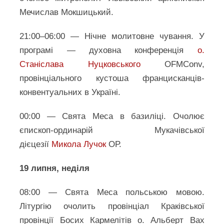
Мечислав Мокшицький.
21:00–06:00 — Нічне молитовне чування. У
програмі — духовна конференція
о.
Станіслава Нуцковського
OFMConv,
провінціального кустоша францисканців-
конвентуальних в Україні.
00:00 — Свята Меса в базиліці. Очолює
єпископ-ординарій Мукачівської
дієцезії
Микола Лучок
ОР.
19 липня, неділя
08:00 — Свята Меса польською мовою.
Літургію очолить провінціал Краківської
провінції Босих Кармелітів о. Альберт Вах