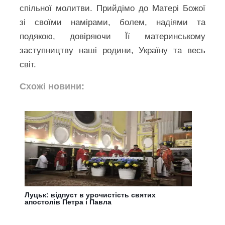
спільної молитви. Прийдімо до Матері Божої
зі своїми намірами, болем, надіями та
подякою, довіряючи Її материнському
заступництву наші родини, Україну та весь
світ.
Схожі новини:
Луцьк: відпуст в урочистість святих
апостолів Петра і Павла