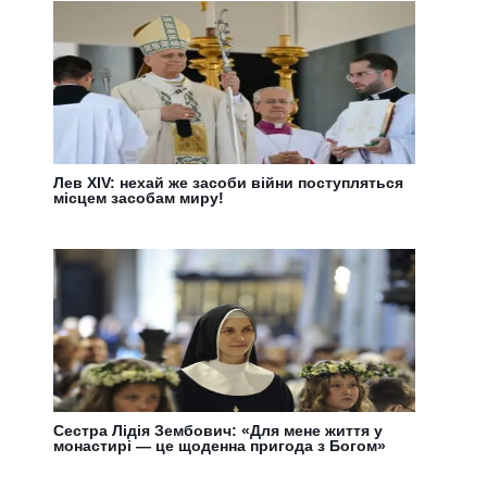
Лев XIV: нехай же засоби війни поступляться
місцем засобам миру!
Сестра Лідія Зембович: «Для мене життя у
монастирі — це щоденна пригода з Богом»