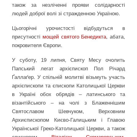
також за незліченні прояви солідарності
людей доброї волі зі стражденною Україною.
Цьогорічні урочистості відбудуться в
присутності
мощей святого Бенедикта
, абата,
покровителя Європи.
У суботу, 19 липня, Святу Месу очолить
Папський легат архієпископ Пол Річард
Ґаллаґер. У спільній молитві візьмуть участь
архієпископи та єпископи Католицької Церкви
в Україні обох обрядів – латинського та
візантійського – на чолі з Блаженнішим
Святославом Шевчуком, Верховним
Архиєпископом Києво-Галицьким і Главою
Української Греко-Католицької Церкви, а також