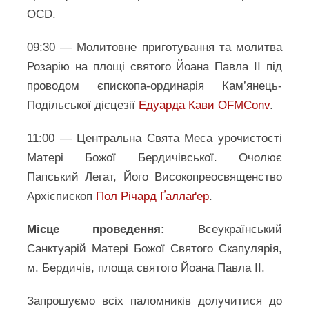
OCD.
09:30 — Молитовне приготування та молитва
Розарію на площі святого Йоана Павла ІІ під
проводом єпископа-ординарія Кам’янець-
Подільської дієцезії
Едуарда Кави OFMConv
.
11:00 — Центральна Свята Меса урочистості
Матері Божої Бердичівської. Очолює
Папський Легат, Його Високопреосвященство
Архієпископ
Пол Річард Ґаллаґер
.
Місце проведення:
Всеукраїнський
Санктуарій Матері Божої Святого Скапулярія,
м. Бердичів, площа святого Йоана Павла ІІ.
Запрошуємо всіх паломників долучитися до