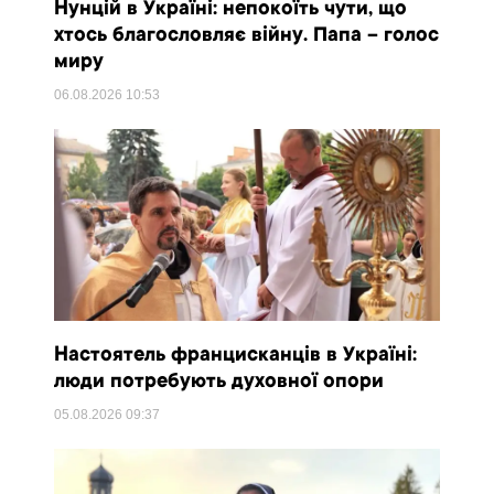
Нунцій в Україні: непокоїть чути, що
хтось благословляє війну. Папа – голос
миру
06.08.2026
10:53
Настоятель францисканців в Україні:
люди потребують духовної опори
05.08.2026
09:37