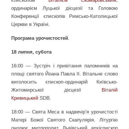
єпископом
Віталієм Скомаровським
,
ординарієм Луцької дієцезії та Головою
Конференції єпископів Римсько-Католицької
Церкви в Україні.
Програма урочистостей
.
18 липня, субота
16:00 — Зустріч і привітання паломників на
площі святого Йоана Павла ІІ. Вітальне слово
виголосить єпископ-ординарій Київсько-
Житомирської дієцезії
Віталій
Кривицький
SDB.
18:00 — Свята Меса в надвечір’я урочистості
Матері Божої Святого Скапулярія. Літургію
очолює митрополит Львівський архієпископ