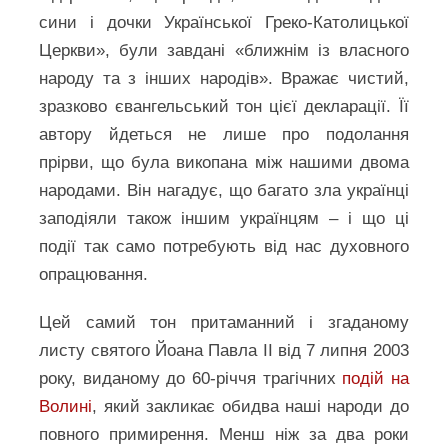
сини і дочки Української Греко-Католицької
Церкви», були завдані «ближнім із власного
народу та з інших народів». Вражає чистий,
зразково євангельський тон цієї декларації. Її
автору йдеться не лише про подолання
прірви, що була викопана між нашими двома
народами. Він нагадує, що багато зла українці
заподіяли також іншим українцям – і що ці
події так само потребують від нас духовного
опрацювання.
Цей самий тон притаманний і згаданому
листу святого Йоана Павла ІІ від 7 липня 2003
року, виданому до 60-річчя трагічних
подій на
Волині
, який закликає обидва наші народи до
повного примирення. Менш ніж за два роки