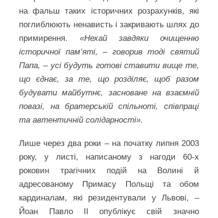
на фальш таких історичних розрахунків, які
поглиблюють ненависть і закривають шлях до
примирення.
«Нехай завдяки очищенню
історичної пам’яті, – говорив тоді святий
Папа, – усі будуть готові ставити вище те,
що єднає, за те, що розділяє, щоб разом
будувати майбутнє, засноване на взаємній
повазі, на братерській спільноті, співпраці
та автентичній солідарності».
Лише через два роки – на початку липня 2003
року, у листі, написаному з нагоди 60-х
роковин трагічних подій на Волині й
адресованому Примасу Польщі та обом
кардиналам, які резидентували у Львові, –
Йоан Павло ІІ опублікує свій значно