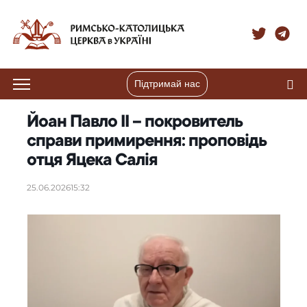
Підтримай нас
Йоан Павло ІІ – покровитель
справи примирення: проповідь
отця Яцека Салія
25.06.2026
15:32