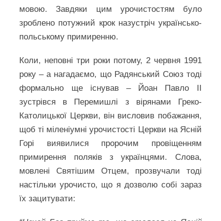
мовою. Завдяки цим урочистостям було
зроблено потужний крок назустріч українсько-
польському примиренню.
Коли, неповні три роки потому, 2 червня 1991
року – а нагадаємо, що Радянський Союз тоді
формально ще існував – Йоан Павло ІІ
зустрівся в Перемишлі з вірянами Греко-
Католицької Церкви, він висловив побажання,
щоб ті міленіумні урочистості Церкви на Ясній
Горі виявилися пророчим провіщенням
примирення поляків з українцями. Слова,
мовлені Святішим Отцем, прозвучали тоді
настільки урочисто, що я дозволю собі зараз
їх зацитувати: