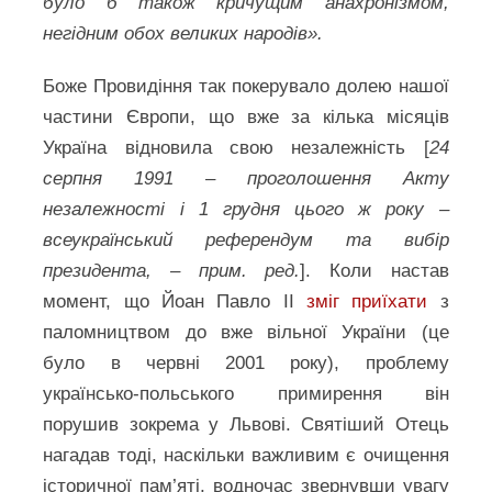
було б також кричущим анахронізмом,
негідним обох великих народів».
Боже Провидіння так покерувало долею нашої
частини Європи, що вже за кілька місяців
Україна відновила свою незалежність [
24
серпня 1991 – проголошення Акту
незалежності і 1 грудня цього ж року –
всеукраїнський референдум та вибір
президента, – прим. ред.
]. Коли настав
момент, що Йоан Павло ІІ
зміг приїхати
з
паломництвом до вже вільної України (це
було в червні 2001 року), проблему
українсько-польського примирення він
порушив зокрема у Львові. Святіший Отець
нагадав тоді, наскільки важливим є очищення
історичної пам’яті, водночас звернувши увагу