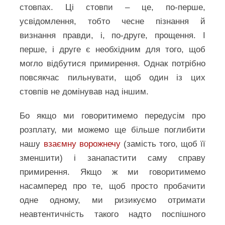
стовпах. Ці стовпи – це, по-перше,
усвідомлення, тобто чесне пізнання й
визнання правди, і, по-друге, прощення. І
перше, і друге є необхідним для того, щоб
могло відбутися примирення. Однак потрібно
повсякчас пильнувати, щоб один із цих
стовпів не домінував над іншим.
Бо якщо ми говоритимемо передусім про
розплату, ми можемо ще більше поглибити
нашу
взаємну ворожнечу
(замість того, щоб її
зменшити) і занапастити саму справу
примирення. Якщо ж ми говоритимемо
насамперед про те, щоб просто пробачити
одне одному, ми ризикуємо отримати
неавтентичність такого надто поспішного