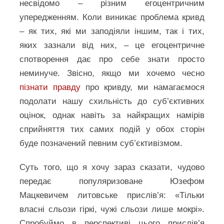
несвідомо – різним егоцентричним
упередженням. Коли виникає проблема кривд
– як тих, які ми заподіяли іншим, так і тих,
яких зазнали від них, – це егоцентричне
спотворення дає про себе знати просто
неминуче. Звісно, якщо ми хочемо чесно
пізнати правду
про кривду, ми намагаємося
подолати нашу схильність до суб’єктивних
оцінок, однак навіть за найкращих намірів
сприйняття тих самих подій у обох сторін
буде позначений певним суб’єктивізмом.
Суть того, що я хочу зараз сказати, чудово
передає популяризоване Юзефом
Мацкевичем литовське прислів’я: «Тільки
власні сльози гіркі, чужі сльози лише мокрі».
Спробуймо в перспективі цього прислів’я