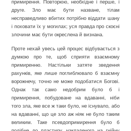
примирення. Повторюю, необхідне і перше, і
друге. Зло має бути назване, тілам
несправедливо вбитих потрібно віддати шану
і поховати їх у могилах; уся правда про скоєні
злочини має бути окреслена й визнана.
Проте нехай увесь цей процес відбувається з
думкою про те, щоб сприяти взаємному
примиренню. Настільки затяте зведення
рахунків, яке лише поглиблювало б взаємну
ворожнечу, точно не може подобатися Богові.
Однак так само недобрим було б і
примирення, побудоване на вдаванні, ніби
того зла, яке все ж таки було, не існувало, або
на вдаванні, що це зло аж ніяк не було таким
великим. Таке псевдопримирення було б
подібне до пластиру, накладеного на гнійну