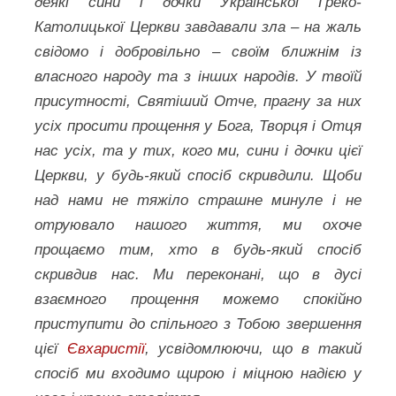
деякі сини і дочки Української Греко-
Католицької Церкви завдавали зла – на жаль
свідомо і добровільно – своїм ближнім із
власного народу та з інших народів. У твоїй
присутності, Святіший Отче, прагну за них
усіх просити прощення у Бога, Творця і Отця
нас усіх, та у тих, кого ми, сини і дочки цієї
Церкви, у будь-який спосіб скривдили. Щоби
над нами не тяжіло страшне минуле і не
отруювало нашого життя, ми охоче
прощаємо тим, хто в будь-який спосіб
скривдив нас. Ми переконані, що в дусі
взаємного прощення можемо спокійно
приступити до спільного з Тобою звершення
цієї
Євхаристії
, усвідомлюючи, що в такий
спосіб ми входимо щирою і міцною надією у