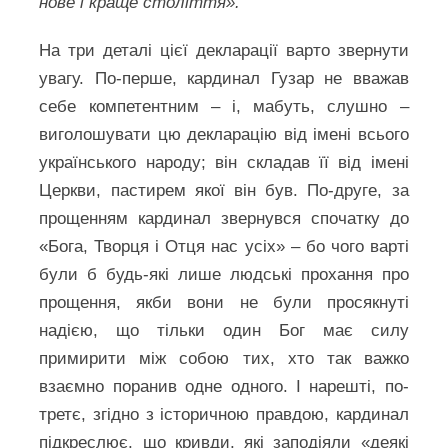
нове і краще століття».
На три деталі цієї декларації варто звернути
увагу. По-перше, кардинал Гузар не вважав
себе компетентним – і, мабуть, слушно –
виголошувати цю декларацію від імені всього
українського народу; він складав її від імені
Церкви, пастирем якої він був. По-друге, за
прощенням кардинал звернувся спочатку до
«Бога, Творця і Отця нас усіх» – бо чого варті
були б будь-які лише людські прохання про
прощення, якби вони не були просякнуті
надією, що тільки один Бог має силу
примирити між собою тих, хто так важко
взаємно поранив одне одного. І нарешті, по-
третє, згідно з історичною правдою, кардинал
підкреслює, що кривди, які заподіяли «деякі