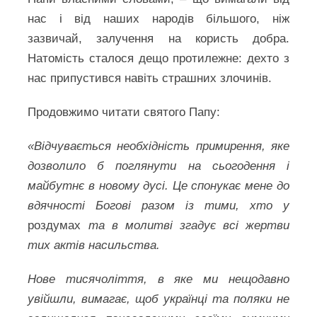
нас і від наших народів більшого, ніж
зазвичай, залучення на користь добра.
Натомість сталося дещо протилежне: дехто з
нас припустився навіть страшних злочинів.
Продовжимо читати святого Папу:
«Відчувається необхідність примирення, яке
дозволило б поглянути на сьогодення і
майбутнє в новому дусі. Це спонукає мене до
вдячності Богові разом із тими, хто у
роздумах
та в молитві згадує всі жертви
тих актів насильства.
Нове тисячоліття, в яке ми нещодавно
увійшли, вимагає, щоб українці та поляки не