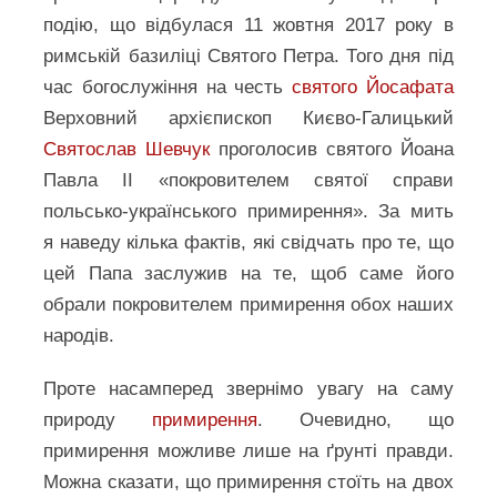
подію, що відбулася 11 жовтня 2017 року в
римській базиліці Святого Петра. Того дня під
час богослужіння на честь
святого Йосафата
Верховний архієпископ Києво-Галицький
Святослав Шевчук
проголосив святого Йоана
Павла ІІ «покровителем святої справи
польсько-українського примирення». За мить
я наведу кілька фактів, які свідчать про те, що
цей Папа заслужив на те, щоб саме його
обрали покровителем примирення обох наших
народів.
Проте насамперед звернімо увагу на саму
природу
примирення
. Очевидно, що
примирення можливе лише на ґрунті правди.
Можна сказати, що примирення стоїть на двох