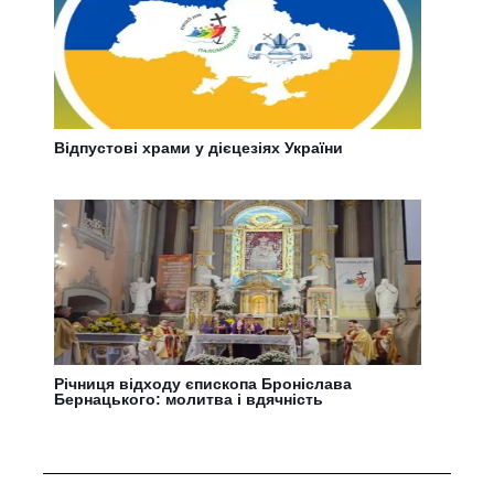
Відпустові храми у дієцезіях України
Річниця відходу єпископа Броніслава
Бернацького: молитва і вдячність