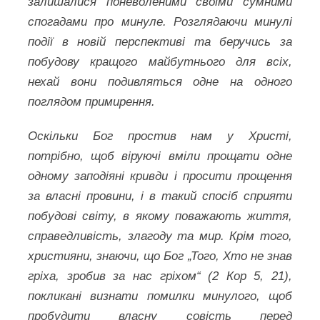
залишалися поневоленими своїми сумними
спогадами про минуле. Розглядаючи минулі
події в новій перспективі та беручись за
побудову кращого майбутнього для всіх,
нехай вони подивляться одне на одного
поглядом примирення.
Оскільки Бог простив нам у Христі,
потрібно, щоб віруючі вміли прощати одне
одному заподіяні кривди і просити прощення
за власні провини, і в такий спосіб сприяти
побудові світу, в якому поважають життя,
справедливість, злагоду та мир. Крім того,
християни, знаючи, що Бог „Того, Хто не знав
гріха, зробив за нас гріхом“ (2 Кор 5, 21),
покликані визнати помилки минулого, щоб
пробудити власну совість перед