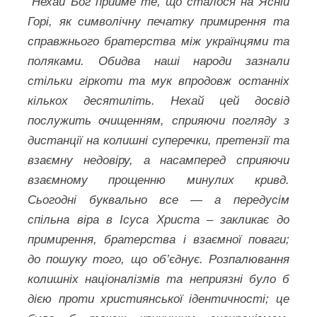
“Нехай Бог прийме те, що сталося на Ясній
Горі, як символічну печатку примирення та
справжнього братерства між українцями та
поляками. Обидва наші народи зазнали
стільки гіркоти та мук впродовж останніх
кількох десятиліть. Нехай цей досвід
послужить очищенням, сприяючи погляду з
дистанції на колишні суперечки, претензії та
взаємну недовіру, а насамперед сприяючи
взаємному прощенню минулих кривд.
Сьогодні буквально все — а передусім
спільна віра в Ісуса Христа – закликає до
примирення, братерства і взаємної поваги;
до пошуку того, що об’єднує. Розпалювання
колишніх націоналізмів та неприязні було б
дією проти християнської ідентичності; це