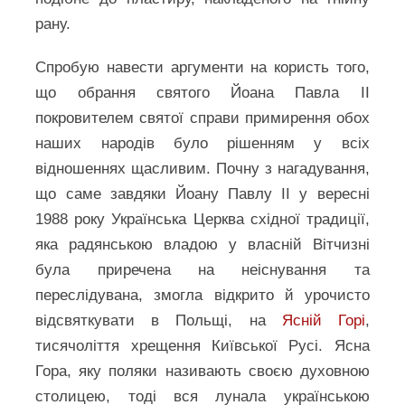
рану.
Спробую навести аргументи на користь того,
що обрання святого Йоана Павла ІІ
покровителем святої справи примирення обох
наших народів було рішенням у всіх
відношеннях щасливим. Почну з нагадування,
що саме завдяки Йоану Павлу ІІ у вересні
1988 року Українська Церква східної традиції,
яка радянською владою у власній Вітчизні
була приречена на неіснування та
переслідувана, змогла відкрито й урочисто
відсвяткувати в Польщі, на
Ясній Горі
,
тисячоліття хрещення Київської Русі. Ясна
Гора, яку поляки називають своєю духовною
столицею, тоді вся лунала українською