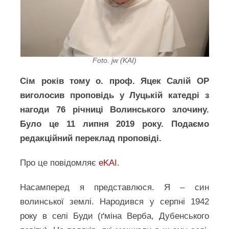
Foto. jw (KAI)
Сім років тому о. проф. Яцек Салій ОР
виголосив проповідь у Луцькій катедрі з
нагоди 76 річниці Волинського злочину.
Було це 11 липня 2019 року. Подаємо
редакційний переклад проповіді.
Про це повідомляє
eKAI
.
Насамперед я представлюся. Я – син
волинської землі. Народився у серпні 1942
року в селі Буди (ґміна Верба, Дубенського