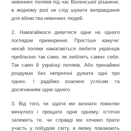
невинних поляків під час Волинської різанини,
в жодному разі не слід шукати виправдання
для вбивства невинних людей.
2. Намагаймося дивитися одне на одного
поглядом примирення. Простіше кажучи:
нехай поляки намагаються любити українців
приблизно так само, як люблять самих себе.
Так само й українці поляків. Або принаймні
роздумах без неприязні думати одні про
одних. І радіймо взаємно успіхам та
досягненням одне одного.
3. Від того, чи здатні ми визнати помилки
минулого і прощати одне одному, істотно
залежить те, чи справді ми хочемо брати
участь у побудові світу, в якому поважають