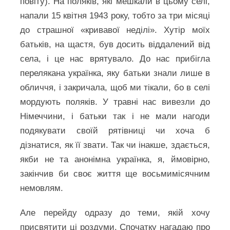
повіту). На поляків, які мешкали в цьому селі,
напали 15 квітня 1943 року, тобто за три місяці
до страшної «кривавої неділі». Хутір моїх
батьків, на щастя, був досить віддалений від
села, і це нас врятувало. До нас прибігла
перелякана українка, яку батьки знали лише в
обличчя, і закричала, щоб ми тікали, бо в селі
мордують поляків. У травні нас вивезли до
Німеччини, і батьки так і не мали нагоди
подякувати своїй рятівниці чи хоча б
дізнатися, як її звати. Так чи інакше, здається,
якби не та анонімна українка, я, ймовірно,
закінчив би своє життя ще восьмимісячним
немовлям.
Але перейду одразу до теми, якій хочу
присвятити ці роздуми. Спочатку нагадаю про