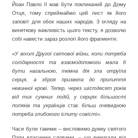
Йоан Павло ІІ мав бути покликаний до Дому
Отця, тому сприймаймо цей лист як його
заповіт для обох наших народів. З огляду на
виняткову важливість цього тексту, я дозволю
собі навести зараз розлогі його фрагменти:
«У віхолі Другої світової війни, коли потреба
солідарності та взаємодопомоги мала б
бути нагальною, темна дія зла отруїла
серця, а зброя призвела до пролиття
невинної крові. Тепер, через шістдесят років
від тих сумних подій, у серцях більшості
поляків та українців
стає більш очевидною
потреба глибокого іспиту совісті».
Часи були такими – висловимо думку святого
Папи власними словами, – що вимагали від