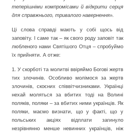
теперішніми компромісами й відкрити серця
для справжнього, тривалого навернення».
Ці слова справді мають у собі щось від
заповіту. І саме так – як свого роду заповіт так
любленого нами Святішого Отця – спробуймо
їх прийняти. А отже:
1. У скорботі та молитві ввіряймо Богові жертв
тих злочинів. Особливо молімося за жертв
злочинів, скоєних співвітчизниками. Українці
нехай моляться за вбитих тоді на Волині
поляків, поляки – за вбитих ними українців. Як
поляки, маємо визнати, що у факті, що у
польських акціях відплати загинуло
незрівнянно менше невинних українців, ніж