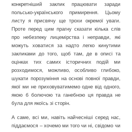
конкретніший заклик працювати заради
польсько-українського примирення. Цьому
листу я присвячу ще трохи окремої уваги.
Проте перед цим прагну сказати кілька слів
про небезпеку лицемірства і неправди, які
можуть ховатися за надто легко кинутими
закликами до того, щоб там, де в описі та
оцінках тих самих історичних подій ми
розходимося, можливо, особливо глибоко,
шукати порозуміння на основі повної правди,
якої ми не приховуватимемо одне від одного,
якою б болючою та ганебною ця правда не
була для якоїсь зі сторін.
А саме, всі ми, навіть найчесніші серед нас,
піддаємося – хочемо ми того чи ні, свідомо чи