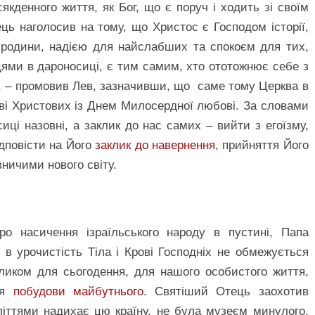
кденного життя, як Бог, що є поруч і ходить зі своїм
ць наголосив на тому, що Христос є Господом історії,
 родини, надією для найслабших та спокоєм для тих,
ями в дароносиці, є тим самим, хто ототожнює себе з
, – промовив Лев, зазначивши, що саме тому Церква в
рові Христових із Днем Милосердної любові. За словами
ці назовні, а заклик до нас самих – вийти з егоїзму,
ідповісти на Його
заклик до навернення
, прийняття Його
вничими нового світу.
ро насичення ізраїльського народу в пустині, Папа
 в урочистість Тіла і Крові Господніх не обмежується
ликом для сьогодення, для нашого особистого життя,
ля
побудови майбутнього
. Святіший Отець заохотив
літтями надихає цю країну, не була музеєм минулого,