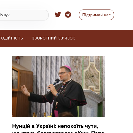
Підтримай нас
ГОДІЙНІСТЬ
ЗВОРОТНИЙ ЗВ’ЯЗОК
Нунцій в Україні: непокоїть чути,