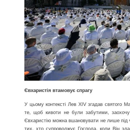
Євхаристія втамовує спрагу
У цьому контексті Лев XIV згадав святого Ма
те, щоб кивоти не були забутими, заохочу
Євхаристію можна вшановувати не лише під ча
тих, хто супроводжує Господа, коли Він зда