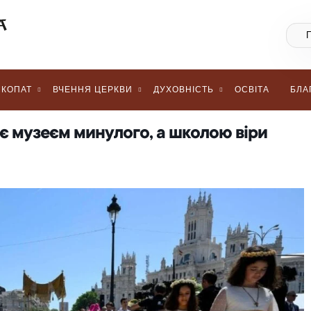
КОПАТ
ВЧЕННЯ ЦЕРКВИ
ДУХОВНІСТЬ
ОСВІТА
БЛА
 є музеєм минулого, а школою віри