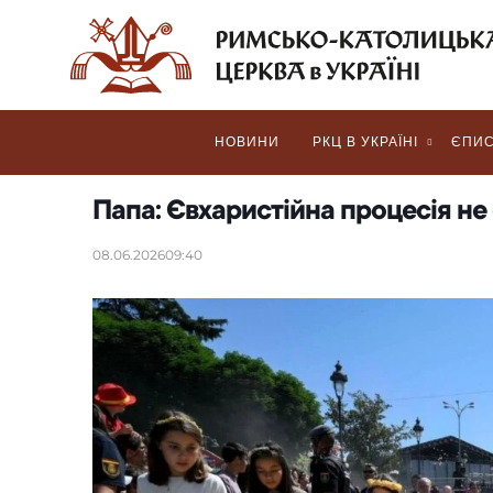
НОВИНИ
РКЦ В УКРАЇНІ
ЄПИС
Папа: Євхаристійна процесія не
08.06.2026
09:40