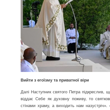
Вийти з егоїзму та приватної віри
Далі Наступник святого Петра підкреслив, щ
віддає Себе як духовну поживу, то святко
стінами храму, а виходить нам назустріч». 