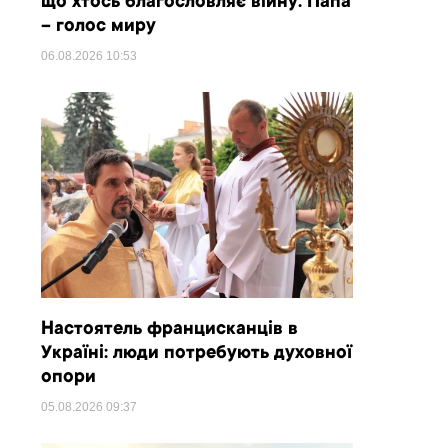
що хтось благословляє війну. Папа
– голос миру
06.08.2026
10:53
Настоятель францисканців в
Україні: люди потребують духовної
опори
05.08.2026
09:37