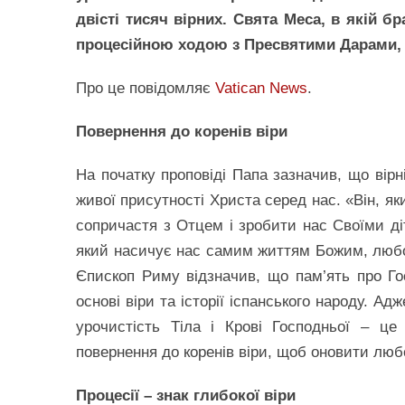
двісті тисяч вірних. Свята Меса, в якій 
процесійною ходою з Пресвятими Дарами,
Про це повідомляє
Vatican News
.
Повернення до коренів віри
На початку проповіді Папа зазначив, що вір
живої присутності Христа серед нас. «Він, як
сопричастя з Отцем і зробити нас Своїми ді
який насичує нас самим життям Божим, любов
Єпископ Риму відзначив, що пам’ять про Го
основі віри та історії іспанського народу. Ад
урочистість Тіла і Крові Господньої – це
повернення до коренів віри, щоб оновити люб
Процесії – знак глибокої віри