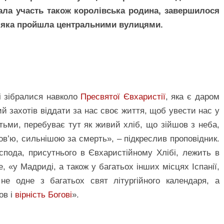
брала участь також королівська родина, завершилося
 яка пройшла центральними вулицями.
ні зібралися навколо
Пресвятої Євхаристії
, яка є даром
ий захотів віддати за нас своє життя, щоб увести нас у
тьми, перебуває тут як живий хліб, що зійшов з неба,
’ю, сильнішою за смерть», – підкреслив проповідник.
спода, присутнього в Євхаристійному Хлібі, лежить в
же, «у Мадриді, а також у багатьох інших місцях Іспанії,
 не одне з багатьох свят літургійного календаря, а
ов і
вірність Богові
».