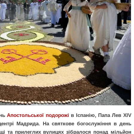
ень
Апостольської подорожі
в Іспанію, Папа Лев XIV
ентрі Мадрида. На святкове богослужіння в день
лощі та прилеглих вулицях зібралося понад мільйон