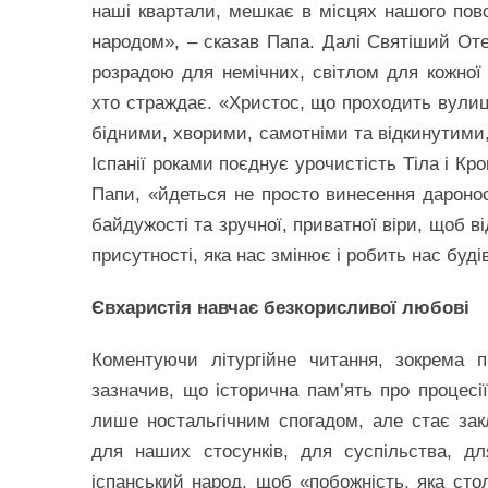
наші квартали, мешкає в місцях нашого повся
народом», – сказав Папа. Далі Святіший Оте
розрадою для немічних, світлом для кожної
хто страждає. «Христос, що проходить вулиц
бідними, хворими, самотніми та відкинутими
Іспанії роками поєднує урочистість Тіла і К
Папи, «йдеться не просто винесення дароноси
байдужості та зручної, приватної віри, щоб в
присутності, яка нас змінює і робить нас буді
Євхаристія навчає безкорисливої любові
Коментуючи літургійне читання, зокрема п
зазначив, що історична пам’ять про процесії
лише ностальгічним спогадом, але стає зак
для наших стосунків, для суспільства, д
іспанський народ, щоб «побожність, яка сто