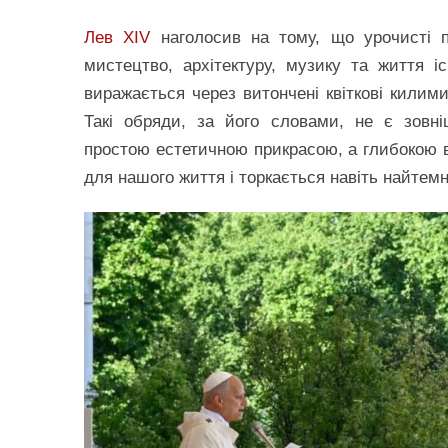
Лев XIV
наголосив на тому, що урочисті пр
мистецтво, архітектуру, музику та життя іс
виражається через витончені квіткові килими,
Такі обряди, за його словами, не є зовн
простою естетичною прикрасою, а глибокою в
для нашого життя і торкається навіть найтемн