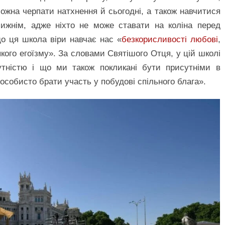
 можна черпати натхнення й сьогодні, а також навчитися
лижнім, адже ніхто не може ставати на коліна перед
о ця школа віри навчає нас «
безкорисливості любові
,
ого егоїзму». За словами Святішого Отця, у цій школі
тністю і що ми також покликані бути присутніми в
а особисто брати участь у побудові спільного блага».