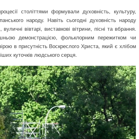
оцесії століттями формували духовність, культуру,
панського народу. Навіть сьогодні духовність народу
 вуличні вівтарі, виставкові вітрини, пісні та вбрання.
ішньою демонстрацією, фольклорним пережитком чи
ірою в присутність Воскреслого Христа, який є хлібом
іших куточків людського серця.