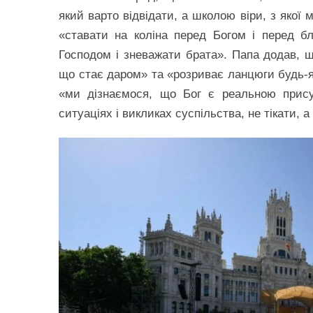
який варто відвідати, а школою віри, з якої
«ставати на коліна перед Богом і перед б
Господом і зневажати брата». Папа додав, щ
що стає даром» та «розриває ланцюги будь-як
«ми дізнаємося, що Бог є реальною прису
ситуаціях і викликах суспільства, не тікати, 