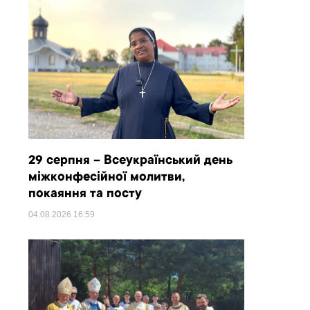
29 серпня – Всеукраїнський день
міжконфесійної молитви,
покаяння та посту
04.08.2026
16:59