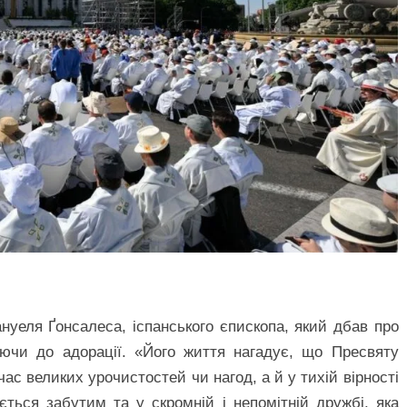
нуеля Ґонсалеса, іспанського єпископа, який дбав про
ючи до адорації. «Його життя нагадує, що Пресвяту
с великих урочистостей чи нагод, а й у тихій вірності
ється забутим та у скромній і непомітній дружбі, яка