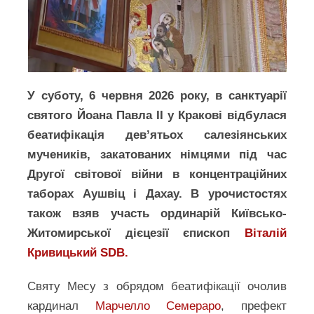
У суботу, 6 червня 2026 року, в санктуарії
святого Йоана Павла ІІ у Кракові відбулася
беатифікація дев’ятьох салезіянських
мучеників, закатованих німцями під час
Другої світової війни в концентраційних
таборах Аушвіц і Дахау. В урочистостях
також взяв участь ординарій Київсько-
Житомирської дієцезії єпископ
Віталій
Кривицький SDB.
Святу Месу з обрядом беатифікації очолив
кардинал
Марчелло Семераро
, префект