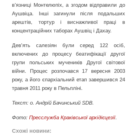
в’язниці Монтелюпіх, а згодом відправили до
Аушвіца. Інші загинули після подальших
арештів, тортур і виснажливої праці в
концентраційних таборах Аушвіц і Дахау.
Дев’ять салезіян були серед 122 осіб,
включених до процесу беатифікації другої
групи польських мучеників Другої світової
війни. Процес розпочався 17 вересня 2003
року, а його єпархіальний етап завершився 24
травня 2011 року в Пельпліні.
Текст: о. Андрій Бачинський SDB.
Фото:
Пресслужба Краківської архідієцезії
.
Схожі новини: