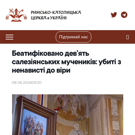
Підтримай нас
Беатифіковано дев’ять
салезіянських мучеників: убиті з
ненависті до віри
08.06.2026
09:30