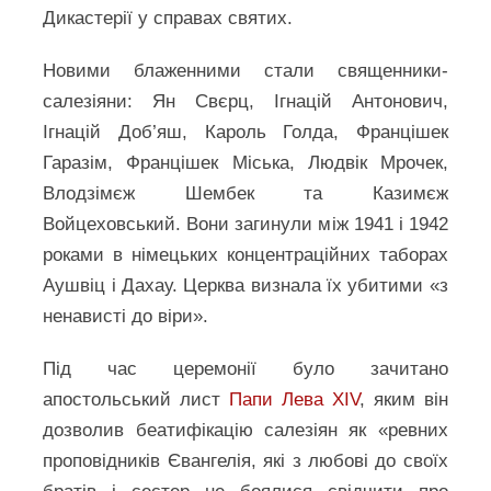
Дикастерії у справах святих.
Новими блаженними стали священники-
салезіяни: Ян Свєрц, Ігнацій Антонович,
Ігнацій Доб’яш, Кароль Голда, Францішек
Гаразім, Францішек Міська, Людвік Мрочек,
Влодзімєж Шембек та Казимєж
Войцеховський. Вони загинули між 1941 і 1942
роками в німецьких концентраційних таборах
Аушвіц і Дахау. Церква визнала їх убитими «з
ненависті до віри».
Під час церемонії було зачитано
апостольський лист
Папи Лева XIV
, яким він
дозволив беатифікацію салезіян як «ревних
проповідників Євангелія, які з любові до своїх