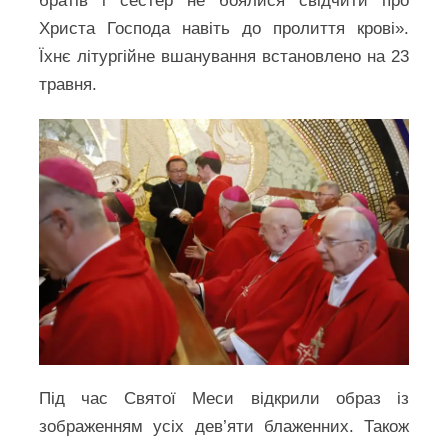
братів і сестер не боялися свідчити про
Христа Господа навіть до пролиття крові».
Їхнє літургійне вшанування встановлено на 23
травня.
Під час Святої Меси відкрили образ із
зображенням усіх дев’яти блаженних. Також