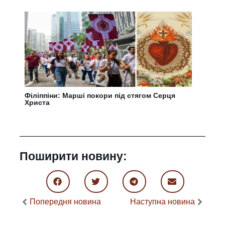
Філіппіни: Марші покори під стягом Серця
Христа
Поширити новину:
Попередня новина
Наступна новина