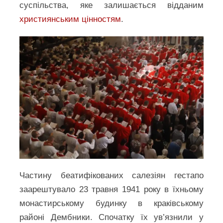
суспільства, яке залишається відданим
християнським цінностям
.
Частину беатифікованих салезіян гестапо
заарештувало 23 травня 1941 року в їхньому
монастирському будинку в краківському
районі Дембники. Спочатку їх ув’язнили у