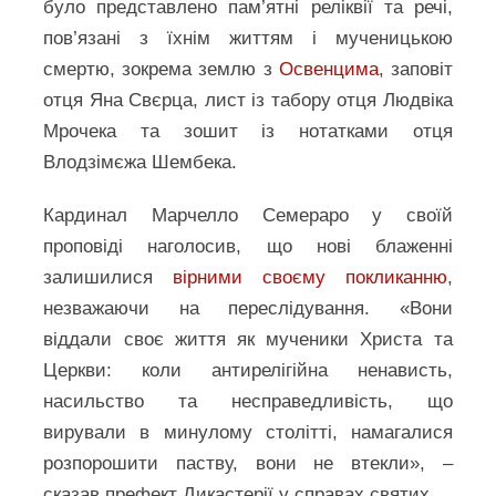
було представлено пам’ятні реліквії та речі,
пов’язані з їхнім життям і мученицькою
смертю, зокрема землю з
Освенцима
, заповіт
отця Яна Свєрца, лист із табору отця Людвіка
Мрочека та зошит із нотатками отця
Влодзімєжа Шембека.
Кардинал Марчелло Семераро у своїй
проповіді наголосив, що нові блаженні
залишилися
вірними своєму покликанню
,
незважаючи на переслідування. «Вони
віддали своє життя як мученики Христа та
Церкви: коли антирелігійна ненависть,
насильство та несправедливість, що
вирували в минулому столітті, намагалися
розпорошити паству, вони не втекли», –
сказав префект Дикастерії у справах святих.