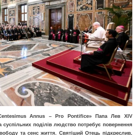
Centesimus Annus – Pro Pontifice» Папа Лев XIV
та суспільних поділів людство потребує повернення
вободу та сенс життя. Святіший Отець підкреслив,