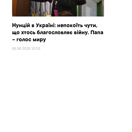
Нунцій в Україні: непокоїть чути,
що хтось благословляє війну. Папа
– голос миру
06.08.2026
10:53