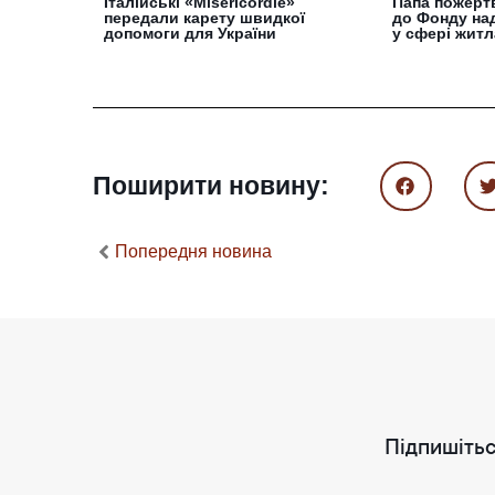
Італійські «Misericordie»
Папа пожерт
передали карету швидкої
до Фонду на
допомоги для України
у сфері житл
Поширити новину:
Попередня новина
Підпишітьс