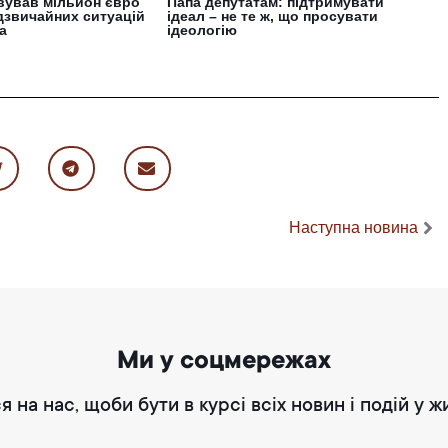
вував мільйон євро
Папа депутатам: підтримувати
дзвичайних ситуацій
ідеал – не те ж, що просувати
а
ідеологію
Наступна новина
Ми у соцмережах
я на нас, щоби бути в курсі всіх новин і подій у ж