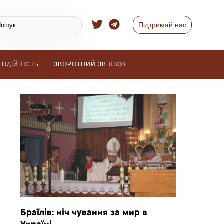
Підтримай нас
ГОДІЙНІСТЬ
ЗВОРОТНИЙ ЗВ’ЯЗОК
Браїлів: ніч чування за мир в