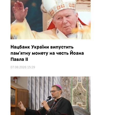
Нацбанк України випустить
пам’ятну монету на честь Йоана
Павла II
07.08.2026
15:29