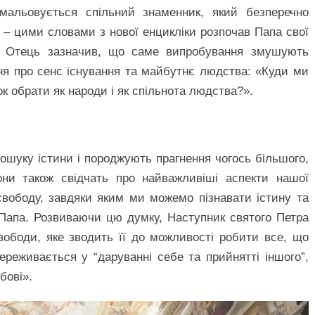
имальовується спільний знаменник, який безперечно
, – цими словами з нової енцикліки розпочав Папа свої
й Отець зазначив, що саме випробування змушують
ня про сенс існування та майбутнє людства: «Куди ми
 обрати як народи і як спільнота людства?».
ошуку істини і породжують прагнення чогось більшого,
они також свідчать про найважливіші аспекти нашої
 свободу, завдяки яким ми можемо пізнавати істину та
 Папа. Розвиваючи цю думку, Наступник святого Петра
свободи, яке зводить її до можливості робити все, що
реживається у “даруванні себе та прийнятті іншого”,
бові».