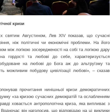
ічної кризи
их святим Августином, Лев XIV показав, що сучасні
іння, ніж політичні чи економічні проблеми. На його
ром між логікою зосередженості на собі та логікою дару
на гордості та любові до себе, характеризується
, збудоване на любові до Бога аж до альтруїзму та
ить можливим побудову цивілізації любові», – сказав
опонував прочитання нинішньої кризи демократичних
о думку «за кризою сучасних демократій та ослабленням
равді ховається антропологічна криза, яка випливає з
Водночас він наголосив, що відповіддю на ці виклики