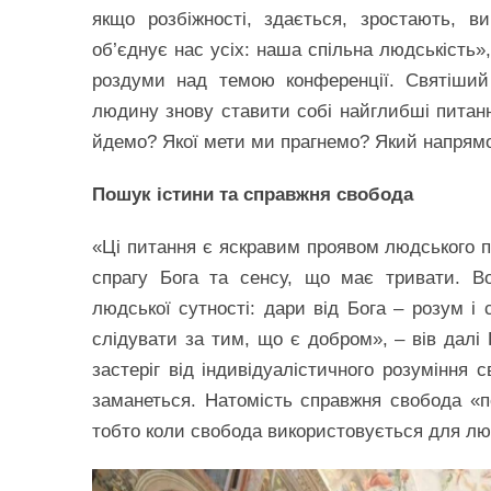
якщо розбіжності, здається, зростають, в
об’єднує нас усіх: наша спільна людськість»
роздуми над темою конференції. Святіши
людину знову ставити собі найглибші питан
йдемо? Якої мети ми прагнемо? Який напрямок
Пошук істини та справжня свобода
«Ці питання є яскравим проявом людського п
спрагу Бога та сенсу, що має тривати. В
людської сутності: дари від Бога – розум і
слідувати за тим, що є добром», – вів далі
застеріг від індивідуалістичного розуміння 
заманеться. Натомість справжня свобода «пе
тобто коли свобода використовується для лю