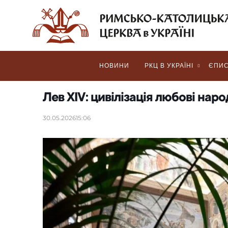
НОВИНИ
РКЦ В УКРАЇНІ
ЄПИС
Лев XIV: цивілізація любові наро
30.05.2026
15:06