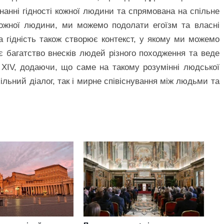
знанні гідності кожної людини та спрямована на спільне
кожної людини, ми можемо подолати егоїзм та власні
а гідність також створює контекст, у якому ми можемо
 багатство внесків людей різного походження та веде
 XIV, додаючи, що саме на такому розумінні людської
ільний діалог, так і мирне співіснування між людьми та