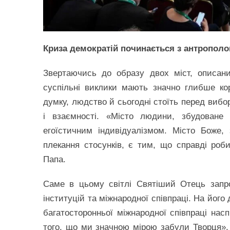
Криза демократій починається з антрополог
Звертаючись до образу двох міст, описан
суспільні виклики мають значно глибше кор
думку, людство й сьогодні стоїть перед вибо
і взаємності. «Місто людини, збудоване 
егоїстичним індивідуалізмом. Місто Боже
плекання стосунків, є тим, що справді роб
Папа.
Саме в цьому світлі Святіший Отець запр
інституцій та міжнародної співпраці. На йог
багатосторонньої міжнародної співпраці насп
того, що ми значною мірою забули Творця». 