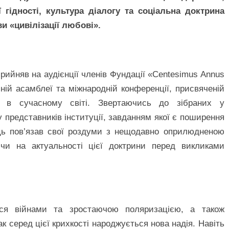
гідності, культура діалогу та соціальна доктрина
 «цивілізації любові».
прийняв на аудієнції членів Фундації «Centesimus Annus
льній асамблеї та міжнародній конференції, присвяченій
і в сучасному світі. Звертаючись до зібраних у
представників інституції, завданням якої є поширення
ць пов’язав свої роздуми з нещодавно оприлюдненою
чи на актуальності цієї доктрини перед викликами
ся війнами та зростаючою поляризацією, а також
 серед цієї крихкості народжується нова надія. Навіть