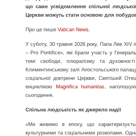
що саме усвідомлення спільної людської 
Церкви можуть стати основою для побудови
Про це пише
Vatican News
.
У суботу, 30 травня 2026 року, Папа Лев XIV 
– Pro Pontifice», які брали участь у Генера
темі свободи, плюралізму та духовност
Климентинському залі Апостольського палацу 
соціальної доктрини Церкви, Святіший Оте
енциклікою
Magnifica humanitas
, наголошую
сьогодення.
Спільна людськість як джерело надії
«Ми живемо в епоху, що характеризуєть
культурними та соціальними розколами. Однак