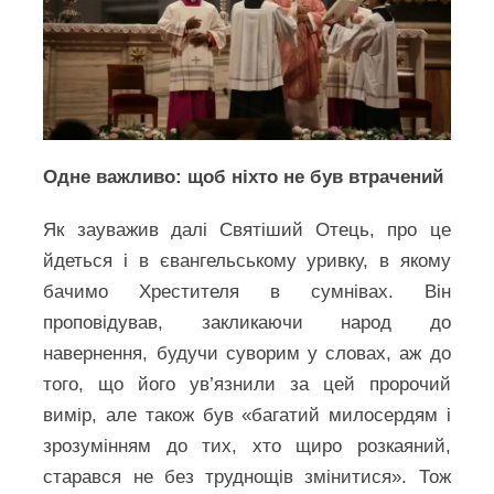
Одне важливо: щоб ніхто не був втрачений
Як зауважив далі Святіший Отець, про це
йдеться і в євангельському уривку, в якому
бачимо Хрестителя в сумнівах. Він
проповідував, закликаючи народ до
навернення, будучи суворим у словах, аж до
того, що його ув’язнили за цей пророчий
вимір, але також був «багатий милосердям і
зрозумінням до тих, хто щиро розкаяний,
старався не без труднощів змінитися». Тож