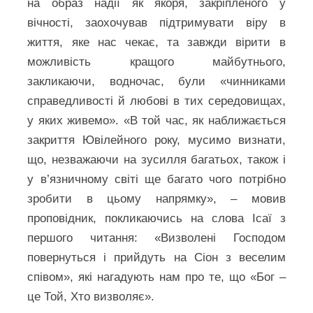
на образ надії як якоря, закріпленого у
вічності, заохочував підтримувати віру в
життя, яке нас чекає, та завжди вірити в
можливість кращого майбутнього,
закликаючи, водночас, були «чинниками
справедливості й любові в тих середовищах,
у яких живемо». «В той час, як наближається
закриття Ювілейного року, мусимо визнати,
що, незважаючи на зусилля багатьох, також і
у в’язничному світі ще багато чого потрібно
зробити в цьому напрямку», – мовив
проповідник, покликаючись на слова Ісаї з
першого читання: «Визволені Господом
повернуться і прийдуть на Сіон з веселим
співом», які нагадують нам про те, що «Бог –
це Той, Хто визволяє».