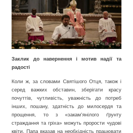
Заклик до навернення і мотив надії та
радості
Коли ж, за словами Святішого Отця, також і
серед важких обставин, зберігати красу
почуттів, чутливість, уважність до потреб
інших, пошану, здатність до милосердя та
прощення, то з «закам’янілого ґрунту
страждання та гріха» можуть прорости чудові
квіти. Папа вказав на необхідність працювати