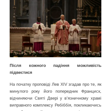
Після кожного падіння можливість
підвестися
На початку проповіді Лев XIV згадав про те, як
минулого року його попередник Франциск,
відчиняючи Святі Двері у в’язничному храмі
виправного комплексу Ребіббія, покликаючись