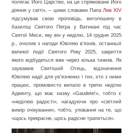
полягає Його Царство, на це спрямоване Його
діяння у світі», – цими словами Папа
Лев XIV
підсумував свою проповідь, виголошену в
базиліці Святого Петра у Ватикані під час
Святої Меси, яку він у неділю, 14 грудня 2025
р., очолив з нагоди Ювілею в’язнів, останньої
великої події Святого Року 2025, закриття
якого відбудеться вже через кілька тижнів. Як
зауважив Святіший Отець, відзначення
Ювілею надії для ув’язнених і тих, хто з ними
працює, промовисто випало в третю неділю
Адвенту, що має назву «Gaudete!», тобто є
«неділею радості», нагадуючи про «світлий
вимір очікування», тобто, уповання на те, що
«щось прекрасне, щось радісне трапиться».