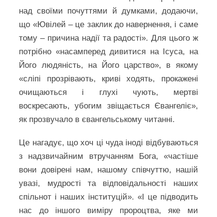
над своїми почуттями й думками, додаючи,
що «Ювілей – це заклик до навернення, і саме
тому – причина надії та радості». Для цього ж
потрібно «насамперед дивитися на Ісуса, на
Його людяність, на Його царство», в якому
«сліпі прозрівають, криві ходять, прокажені
очищаються і глухі чують, мертві
воскресають, убогим звіщається Євангеліє»,
як прозвучало в євангельському читанні.
Це нагадує, що хоч ці чуда іноді відбуваються
з надзвичайним втручанням Бога, «частіше
вони довірені нам, нашому співчуттю, нашій
увазі, мудрості та відповідальності наших
спільнот і наших інституцій». «І це підводить
нас до іншого виміру пророцтва, яке ми