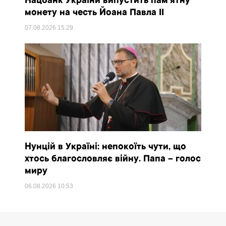
Нацбанк України випустить пам’ятну
монету на честь Йоана Павла II
07.08.2026
15:29
Нунцій в Україні: непокоїть чути, що
хтось благословляє війну. Папа – голос
миру
06.08.2026
10:53