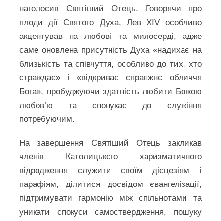
наголосив Святіший Отець. Говорячи про
плоди дії Святого Духа, Лев XIV особливо
акцентував на любові та милосерді, адже
саме оновлена присутність Духа «надихає на
близькість та співчуття, особливо до тих, хто
страждає» і «відкриває справжнє обличчя
Бога», пробуджуючи здатність любити Божою
любов’ю та спонукає до служіння
потребуючим.
На завершення Святіший Отець закликав
членів Католицького харизматичного
відродження служити своїм дієцезіям і
парафіям, ділитися досвідом євангелізації,
підтримувати гармонію між спільнотами та
уникати спокуси самоствердження, пошуку