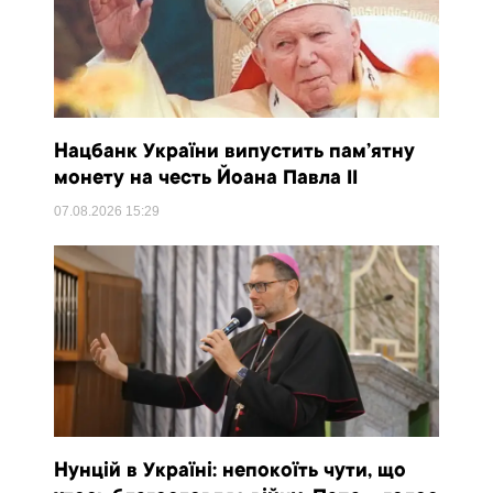
Нацбанк України випустить пам’ятну
монету на честь Йоана Павла II
07.08.2026
15:29
Нунцій в Україні: непокоїть чути, що