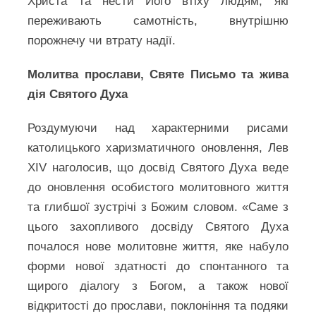
Христа та нести Його втіху людям, які
переживають самотність, внутрішню
порожнечу чи втрату надії.
Молитва прослави, Святе Письмо та жива
дія Святого Духа
Роздумуючи над характерними рисами
католицького харизматичного оновлення, Лев
XIV наголосив, що досвід Святого Духа веде
до оновлення особистого молитовного життя
та глибшої зустрічі з Божим словом. «Саме з
цього захопливого досвіду Святого Духа
почалося нове молитовне життя, яке набуло
форми нової здатності до спонтанного та
щирого діалогу з Богом, а також нової
відкритості до прослави, поклоніння та подяки