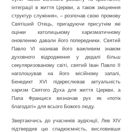
інтеграції в життя Церкви, а також зміцнення
структур служіння», – розпочав свою промову
Святіший Отець, пригадуючи присутнім які
оцінки католицькому харизматичному
оновленню давали його попередники. Святий
Павло VI називав його важливим знаком
духовного відродження у дедалі більш
секуляризованому світі, святий Іван Павло ІІ
наголошував на його місійному запалі,
Бенедикт XVI підкреслював актуальність
харизм Святого Духа для життя Церкви, а
Папа Франциск визначав рух як «потік
благодаті» для всього Божого люду.
Звертаючись до учасників аудієнції, Лев XIV
підтвердив цю спадкоємність, висловивши