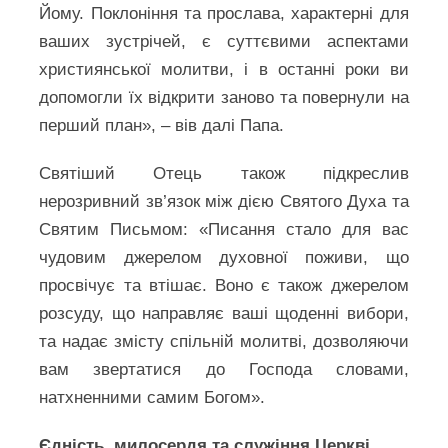
Йому. Поклоніння та прослава, характерні для
ваших зустрічей, є суттєвими аспектами
християнської молитви, і в останні роки ви
допомогли їх відкрити заново та повернули на
перший план», – вів далі Папа.
Святіший Отець також підкреслив
нерозривний зв’язок між дією Святого Духа та
Святим Письмом: «Писання стало для вас
чудовим джерелом духовної поживи, що
просвічує та втішає. Воно є також джерелом
розсуду, що направляє ваші щоденні вибори,
та надає змісту спільній молитві, дозволяючи
вам звертатися до Господа словами,
натхненними самим Богом».
Єдність, милосердя та служіння Церкві