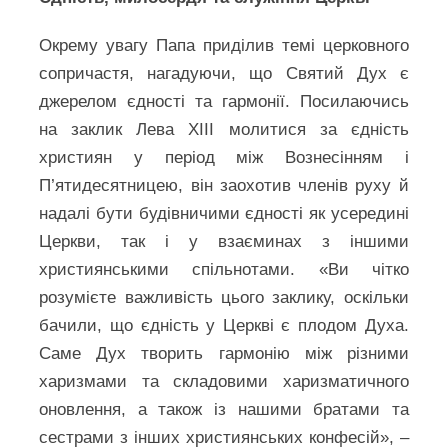
Окрему увагу Папа приділив темі церковного
сопричастя, нагадуючи, що Святий Дух є
джерелом єдності та гармонії. Посилаючись
на заклик Лева XIII молитися за єдність
християн у період між Вознесінням і
П’ятидесятницею, він заохотив членів руху й
надалі бути будівничими єдності як усередині
Церкви, так і у взаєминах з іншими
християнськими спільнотами. «Ви чітко
розумієте важливість цього заклику, оскільки
бачили, що єдність у Церкві є плодом Духа.
Саме Дух творить гармонію між різними
харизмами та складовими харизматичного
оновлення, а також із нашими братами та
сестрами з інших християнських конфесій», –