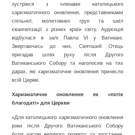
зустрівся з членами католицького
харизматичного оновлення, представниками
спільнот, молитовних груп та шкіл
євангелізації з різних країн світу. Аудієнція
відбулася в залі Павла VI у Ватикані.
Звертаючись до них, Святіший Отець
пригадав шлях руху після Другого
Ватиканського Собору та наголосив на тих
дарах, які харизматичне оновлення принесло
всій Церкві.
Харизматичне оновлення як «потік
благодаті» для Церкви
«Для католицького харизматичного оновлення
роки після Другого Ватиканського Собору
були часом великого розквіту та зростання,