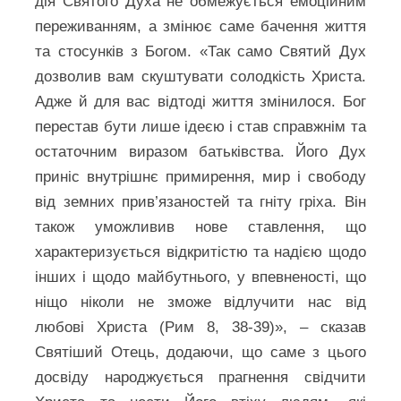
дія Святого Духа не обмежується емоційним
переживанням, а змінює саме бачення життя
та стосунків з Богом. «Так само Святий Дух
дозволив вам скуштувати солодкість Христа.
Адже й для вас відтоді життя змінилося. Бог
перестав бути лише ідеєю і став справжнім та
остаточним виразом батьківства. Його Дух
приніс внутрішнє примирення, мир і свободу
від земних прив’язаностей та гніту гріха. Він
також уможливив нове ставлення, що
характеризується відкритістю та надією щодо
інших і щодо майбутнього, у впевненості, що
ніщо ніколи не зможе відлучити нас від
любові Христа (Рим 8, 38-39)», – сказав
Святіший Отець, додаючи, що саме з цього
досвіду народжується прагнення свідчити