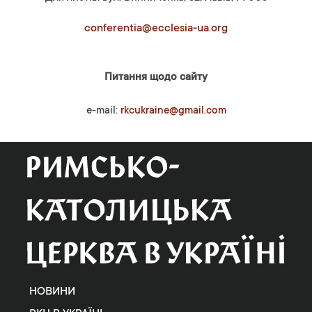
conferentia@ecclesia-ua.org
Питання щодо сайту
e-mail:
rkcukraine@gmail.com
НОВИНИ