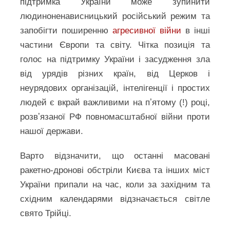
підтримка України може зупинити
людиноненависницький російський режим та
запобігти поширенню
агресивної війни
в інші
частини Європи та світу. Чітка позиція та
голос на підтримку України і засудження зла
від урядів різних країн, від Церков і
неурядових організацій, інтелігенції і простих
людей є вкрай важливими на пʼятому (!) році,
розвʼязаної РФ повномасштабної війни проти
нашої держави.
Варто відзначити, що останні масовані
ракетно-дронові обстріли Києва та інших міст
України припали на час, коли за західним та
східним календарями відзначається світле
свято Трійці.