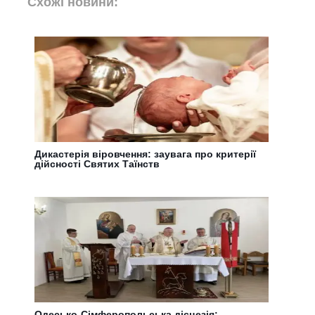
Схожі новини:
Дикастерія віровчення: заувага про критерії
дійсності Святих Таїнств
Одесько-Сімферопольська дієцезія: