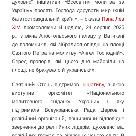
духовної ініціативи «Всесвітня молитва за
Україну» просять Господа дарувати мир їхній
багатостраждальній країні», – сказав
Папа Лев
XIV
, промовляючи й неділю, 24 серпня 2025
р., з вікна Апостольського палацу у Ватикані
до паломників, які зібралися опівдні на площі
Святого Петра на молитву «Ангел Господній».
Серед прапорів, які цього дня майоріли на
площі, не бракувало й українських.
Святіший Отець підтримав
ініціативу
, з якою
виступив оргкомітет «Національного
молитовного сніданку України» і яку
підтримала Всеукраїнська Рада Церков і
релігійний організацій, поширивши відповідне
звернення до релігійних лідерів, духовенства,
релігійних громад та віруючих усього світу. В