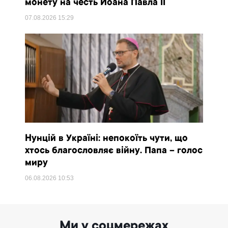
монету на честь Йоана Павла II
07.08.2026
15:29
Нунцій в Україні: непокоїть чути, що
хтось благословляє війну. Папа – голос
миру
06.08.2026
10:53
Ми у соцмережах