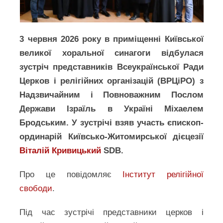
3 червня 2026 року в приміщенні Київської
великої хоральної синагоги відбулася
зустріч представників Всеукраїнської Ради
Церков і релігійних організацій (ВРЦіРО) з
Надзвичайним і Повноважним Послом
Держави Ізраїль в Україні Міхаелем
Бродським. У зустрічі взяв участь єпископ-
ординарій Київсько-Житомирської дієцезії
Віталій Кривицький
SDB.
Про це повідомляє
Інститут релігійної
свободи
.
Під час зустрічі представники церков і