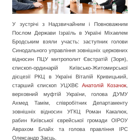
У зустрічі з Надзвичайним і Повноважним
Послом Держави Ізраїль в Україні Міхаелем
Бродським взяли участь: заступник голови
Синодального управління зовнішніх церковних
відносин ПЦУ митрополит Євстратій (Зоря),
єпископ-ординарій Київсько-Житомирської
дієцезії РКЦ в Україні Віталій Кривицький,
старший єпископ УЦХВЄ
Анатолій Козачок
,
верховний муфтій України, голова ДУМУ
Ахмед Тамім, співробітник Департаменту
зовнішніх відносин УГКЦ Роман Какалюк,
рабин Київської єврейської громади ОІРОУ
Аврахом Блайх та голова правління ІРС
Олександр Заєць.