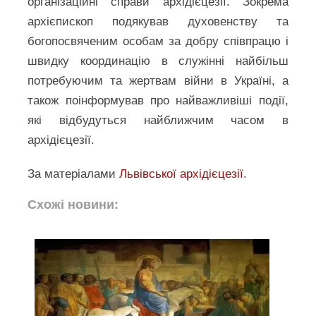
організаційні справи архідієцезії. Зокрема
архієпископ подякував духовенству та
богопосвяченим особам за добру співпрацю і
швидку координацію в служінні найбільш
потребуючим та жертвам війни в Україні, а
також поінформував про найважливіші події,
які відбудуться найближчим часом в
архідієцезії.
За матеріалами
Львівської архідієцезії
.
Схожі новини: