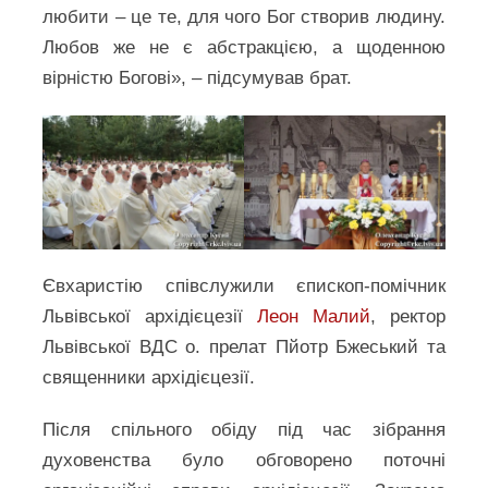
любити – це те, для чого Бог створив людину.
Любов же не є абстракцією, а щоденною
вірністю Богові», – підсумував брат.
Євхаристію співслужили єпископ-помічник
Львівської архідієцезії
Леон Малий
, ректор
Львівської ВДС о. прелат Пйотр Бжеський та
священники архідієцезії.
Після спільного обіду під час зібрання
духовенства було обговорено поточні