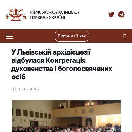
Підтримай нас
У Львівській архідієцезії
відбулася Конгрегація
духовенства і богопосвячених
осіб
05.06.2026
10:07