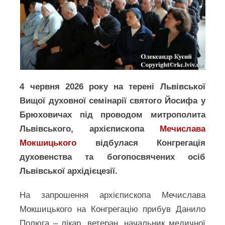
4 червня 2026 року на терені Львівської
Вищої духовної семінарії святого Йосифа у
Брюховичах під проводом митрополита
Львівського, архієпископа
Мечислава
Мокшицького
відбулася Конгрегація
духовенства та богопосвячених осіб
Львівської архідієцезії.
На запрошення архієпископа Мечислава
Мокшицького на Конгрегацію прибув Данило
Полюга – лікар, ветеран, начальник медичної