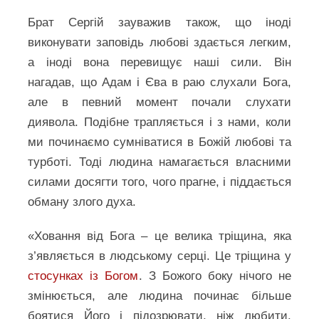
Брат Сергій зауважив також, що іноді
виконувати заповідь любові здається легким,
а іноді вона перевищує наші сили. Він
нагадав, що Адам і Єва в раю слухали Бога,
але в певний момент почали слухати
диявола. Подібне трапляється і з нами, коли
ми починаємо сумніватися в Божій любові та
турботі. Тоді людина намагається власними
силами досягти того, чого прагне, і піддається
обману злого духа.
«Ховання від Бога – це велика тріщина, яка
з’являється в людському серці. Це тріщина у
стосунках із Богом
. З Божого боку нічого не
змінюється, але людина починає більше
боятися Його і підозрювати, ніж любити.