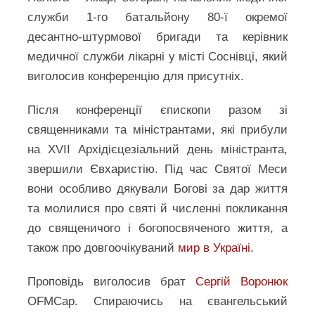
служби 1-го батальйону 80-ї окремої
десантно-штурмової бригади та керівник
медичної служби лікарні у місті Соснівці, який
виголосив конференцію для присутніх.
Після конференції єпископи разом зі
священниками та міністрантами, які прибули
на XVII Архідієцезіальний день міністранта,
звершили Євхаристію. Під час Святої Меси
вони особливо дякували Богові за дар життя
та молилися про святі й численні покликання
до священичого і богопосвяченого життя, а
також про довгоочікуваний
мир в Україні
.
Проповідь виголосив брат
Сергій Воронюк
OFMCap. Спираючись на євангельський