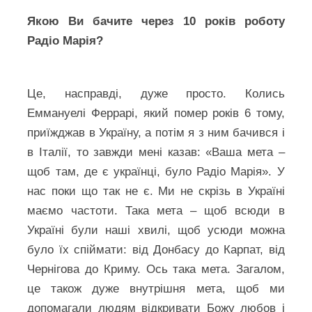
Якою Ви бачите через 10 років роботу
Радіо Марія?
Це, насправді, дуже просто. Колись
Еммануелі Феррарі, який помер років 6 тому,
приїжджав в Україну, а потім я з ним бачився і
в Італії, то завжди мені казав: «Ваша мета –
щоб там, де є українці, було Радіо Марія». У
нас поки що так не є. Ми не скрізь в Україні
маємо частоти. Така мета – щоб всюди в
Україні були наші хвилі, щоб усюди можна
було їх спіймати: від Донбасу до Карпат, від
Чернігова до Криму. Ось така мета. Загалом,
це також дуже внутрішня мета, щоб ми
допомагали людям відкривати Божу любов і