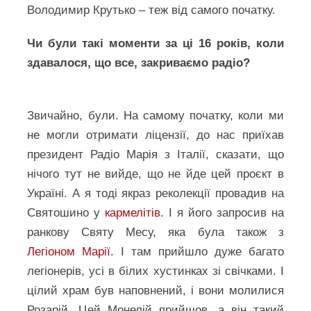
Володимир Крутько – теж від самого початку.
Чи були такі моменти за ці 16 років, коли
здавалося, що все, закриваємо радіо?
Звичайно, були. На самому початку, коли ми
не могли отримати ліцензії, до нас приїхав
президент Радіо Марія з Італії, сказати, що
нічого тут не вийде, що не йде цей проєкт в
Україні. А я тоді якраз реколекції провадив на
Святошино у
кармелітів
. І я його запросив на
ранкову Святу Месу, яка була також з
Легіоном Марії
. І там прийшло дуже багато
легіонерів, усі в білих хустинках зі свічками. І
цілий храм був наповнений, і вони молилися
Розарій. Цей Монелій прийшов, а він такий