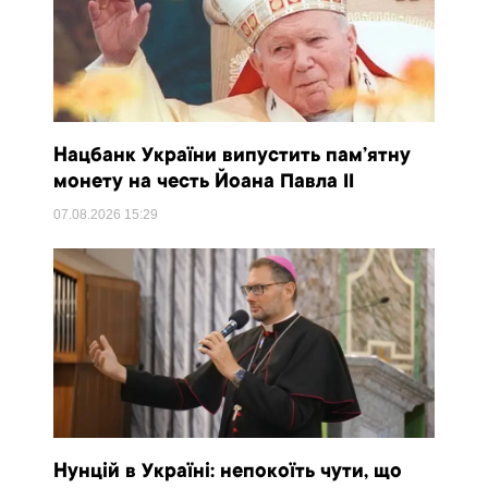
Нацбанк України випустить пам’ятну
монету на честь Йоана Павла II
07.08.2026
15:29
Нунцій в Україні: непокоїть чути, що