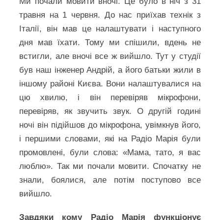
Ми почали мовити вночі. Це було в ніч з 31
травня на 1 червня. До нас приїхав технік з
Італії, він мав це налаштувати і наступного
дня мав їхати. Тому ми спішили, вдень не
встигли, але вночі все ж вийшло. Тут у студії
був наш інженер Андрій, а його батьки жили в
іншому районі Києва. Вони налаштувалися на
цю хвилю, і він перевіряв мікрофони,
перевіряв, як звучить звук. О другій годині
ночі він підійшов до мікрофона, увімкнув його,
і першими словами, які на Радіо Марія були
промовлені, були слова: «Мама, тато, я вас
люблю». Так ми почали мовити. Спочатку не
знали, боялися, але потім поступово все
вийшло.
Завдяки кому Радіо Марія функціонує