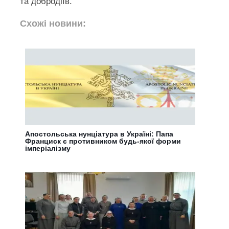
та добродіїв.
Схожі новини:
Апостольська нунціатура в Україні: Папа
Франциск є противником будь-якої форми
імперіалізму