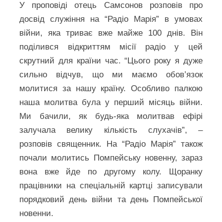
У проповіді отець Самсонов розповів про
досвід служіння на “Радіо Марія” в умовах
війни, яка триває вже майже 100 днів. Він
поділився відкриттям місії радіо у цей
скрутний для країни час. “Цього року я дуже
сильно відчув, що ми маємо обов’язок
молитися за нашу країну. Особливо палкою
наша молитва була у перший місяць війни.
Ми бачили, як будь-яка молитвав ефірі
залучала велику кількість слухачів”, –
розповів священник. На “Радіо Марія” також
почали молитись Помпейську новенну, зараз
вона вже йде по другому колу. Щоранку
працівники на спеціальній картці записували
порядковий день війни та день Помпейської
новенни.