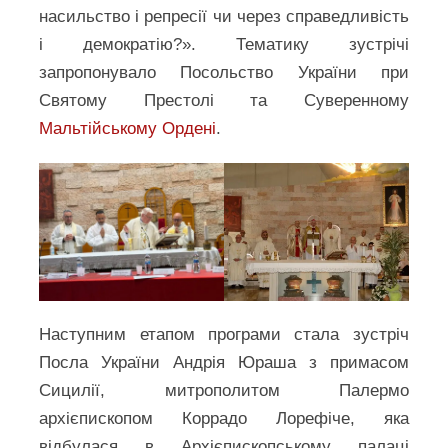
насильство і репресії чи через справедливість
і демократію?». Тематику зустрічі
запропонувало Посольство України при
Святому Престолі та Суверенному
Мальтійському Ордені
.
Наступним етапом програми стала зустріч
Посла України Андрія Юраша з примасом
Сицилії, митрополитом Палермо
архієпископом Коррадо Лорефіче, яка
відбулася в Архієпископському палаці