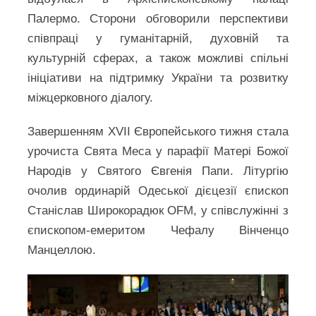
Палермо. Сторони обговорили перспективи
співпраці у гуманітарній, духовній та
культурній сферах, а також можливі спільні
ініціативи на підтримку України та розвитку
міжцерковного діалогу.
Завершенням XVII Європейського тижня стала
урочиста Свята Меса у парафії Матері Божої
Народів у Святого Євгенія Папи. Літургію
очолив ординарій Одеської дієцезії єпископ
Станіслав Широкорадюк OFM, у співслужінні з
єпископом-емеритом Чефалу Вінченцо
Манцеллою.