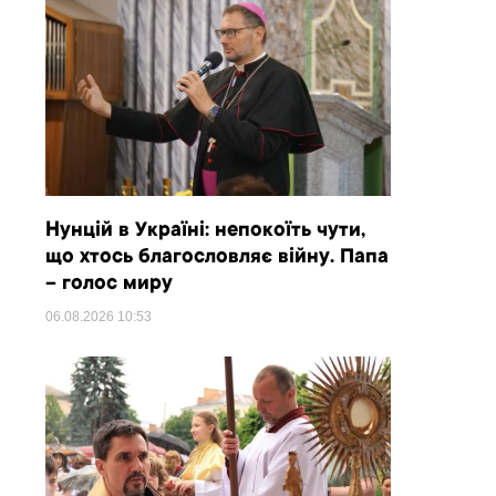
Нунцій в Україні: непокоїть чути,
що хтось благословляє війну. Папа
– голос миру
06.08.2026
10:53