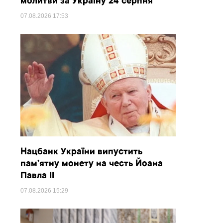
молитви за Україну 24 серпня
07.08.2026
17:53
Нацбанк України випустить
пам’ятну монету на честь Йоана
Павла II
07.08.2026
15:29