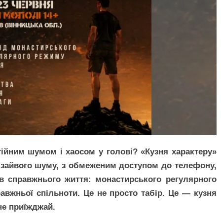
тійним шумом і хаосом у голові? «Кузня характеру»
з зайвого шуму, з обмеженим доступом до телефону,
в справжнього життя: монастирського регулярного
равжньої спільноти. Це не просто табір. Це — кузня
е приїжджай.