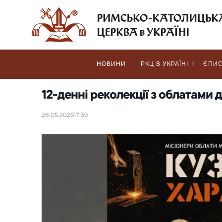
НОВИНИ
РКЦ В УКРАЇНІ
ЄПИС
12-денні реколекції з облатами 
28.05.2026
17:39