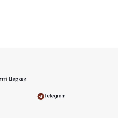
итті Церкви
Telegram