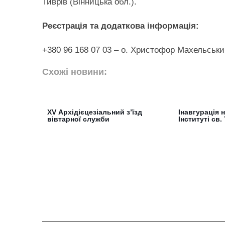
Тиврів (Вінницька обл.).
Реєстрація та додаткова інформація:
+380 96 168 07 03 – о. Христофор Махельськ
Схожі новини:
XV Архідієцезіальний з’їзд
Інавгурація 
вівтарної служби
Інституті св