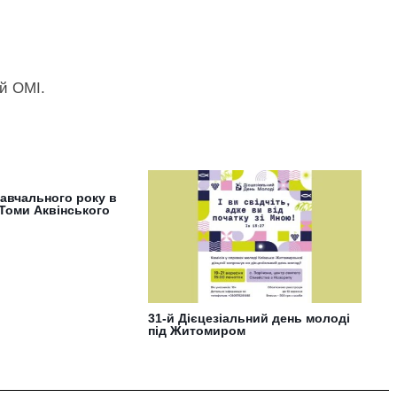
ий ОМІ.
навчального року в
. Томи Аквінського
31-й Дієцезіальний день молоді
під Житомиром