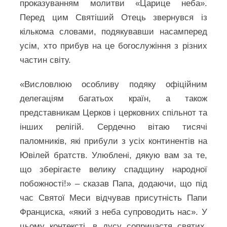
проказуванням молитви «Царице неба».
Перед цим Святіший Отець звернувся із
кількома словами, подякувавши насамперед
усім, хто прибув на це богослужіння з різних
частин світу.
«Висловлюю особливу подяку офіційним
делегаціям багатьох країн, а також
представникам Церков і церковних спільнот та
інших релігій. Сердечно вітаю тисячі
паломників, які прибули з усіх континентів на
Ювілей братств. Улюблені, дякую вам за те,
що зберігаєте велику спадщину народної
побожності!» – сказав Папа, додаючи, що під
час Святої Меси відчував присутність Папи
Франциска, «який з неба супроводить нас». У
цьому контексті, в дусу сопричастя святих,