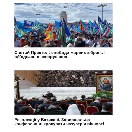
Святий Престол: свобода мирних зібрань і
обʼєднань є непорушною
Реколекції у Ватикані. Завершальна
конференція: крокувати назустріч вічності