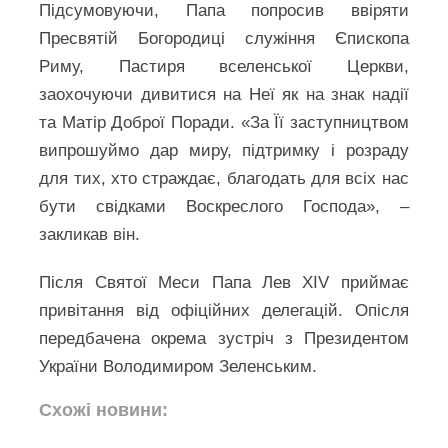
Підсумовуючи, Папа попросив ввіряти
Пресвятій Богородиці служіння Єпископа
Риму, Пастиря вселенської Церкви,
заохочуючи дивитися на Неї як на знак надії
та Матір Доброї Поради. «За Її заступництвом
випрошуймо дар миру, підтримку і розраду
для тих, хто страждає, благодать для всіх нас
бути свідками Воскреслого Господа», –
закликав він.
Після Святої Меси Папа Лев XIV приймає
привітання від офіційних делегацій. Опісля
передбачена окрема зустріч з Президентом
України Володимиром Зеленським.
Схожі новини: