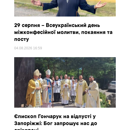
29 серпня – Всеукраїнський день
міжконфесійної молитви, покаяння та
посту
04.08.2026
16:59
Єпископ Гончарук на відпусті у
Запоріжжі: Бог запрошує нас до