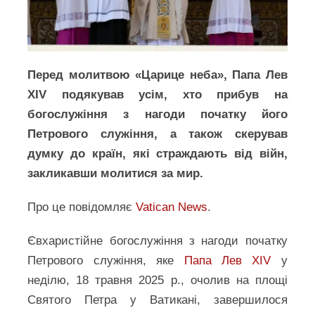
Перед молитвою «Царице неба», Папа Лев
XIV подякував усім, хто прибув на
богослужіння з нагоди початку його
Петрового служіння, а також скерував
думку до країн, які страждають від війн,
закликавши молитися за мир.
Про це повідомляє
Vatican News
.
Євхаристійне богослужіння з нагоди початку
Петрового служіння, яке
Папа Лев XIV
у
неділю, 18 травня 2025 р., очолив на площі
Святого Петра у Ватикані, завершилося