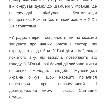
він скерував думку до Шамбері у Франції, де
напередодні відбулася беатифікація
священника Каміля Кости, який жив між ХІХ і
ХХ століттями.
«У радості віри і сопричастя ми не можемо
забувати про наших братів і сестер, які
страждають від війни. У Газі діти, сім’ї, люди
похилого віку, які вижили, потерпають від
голоду. У М’янмі нові бойові дії забрали життя
невинних молодих людей. Мученицька
Україна очікує, щоб нарешті почалися
переговори про справедливий і
довготривалий мир», – сказав Святіший
Отець.