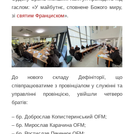
гаслом: «У майбутнє, сповнене Божого миру,
зі
святим Франциском
».
До нового складу Дефініторії, що
співпрацюватиме з провінціалом у служінні та
управлінні провінцією, увійшли четверо
братів:
– бр. Доброслав Копистеринський OFM;
– бр. Мирослав Карачина OFM;
– бр. Ростислав Печенюк OFM;