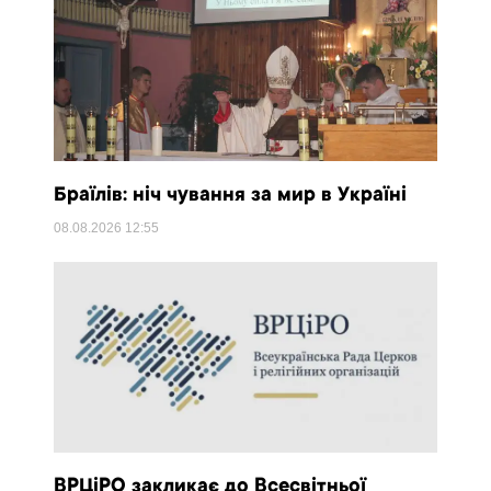
Браїлів: ніч чування за мир в Україні
08.08.2026
12:55
ВРЦіРО закликає до Всесвітньої