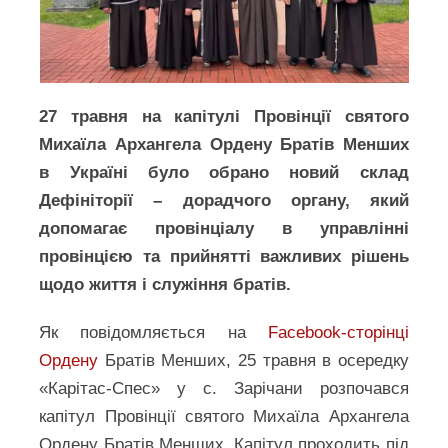
27 травня на капітулі Провінції святого
Михаїла Архангела Ордену Братів Менших
в Україні було обрано новий склад
Дефініторії – дорадчого органу, який
допомагає провінціалу в управлінні
провінцією та прийнятті важливих рішень
щодо життя і служіння братів.
Як повідомляється на
Facebook-сторінці
Ордену
Братів Менших, 25 травня в осередку
«Карітас-Спес» у с. Зарічани розпочався
капітул Провінції святого Михаїла Архангела
Ордену Братів Менших. Капітул проходить під