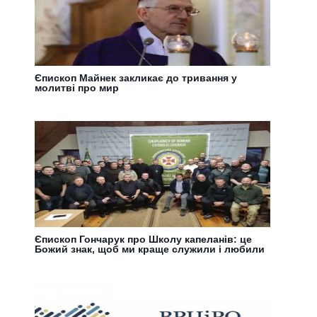
Єпископ Майнек закликає до тривання у
молитві про мир
Єпископ Гончарук про Школу капеланів: це
Божий знак, щоб ми краще служили і любили