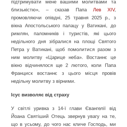
підтримувати мене вашими молитвами та
близькістю», – сказав Папа
Лев XIV
,
промовляючи опівдні, 25 травня 2025 р., з
вікна Апостольського палацу у Ватикані, до
римлян, паломників і туристів, які цього
недільного дня зібралися на площі Святого
Петра у Ватикані, щоб помолитися разом з
ним молитву «Царице неба». Востаннє це
вікно відчинялося ще 2 лютого, коли Папа
Франциск востаннє з цього місця провів
недільну молитву з вірними.
Ісус визволяє від страху
У світлі уривка з 14-ї глави Євангелії від
Йоана Святіший Отець звернув увагу на те,
що в усьому, до чого нас кличе Господь, ми