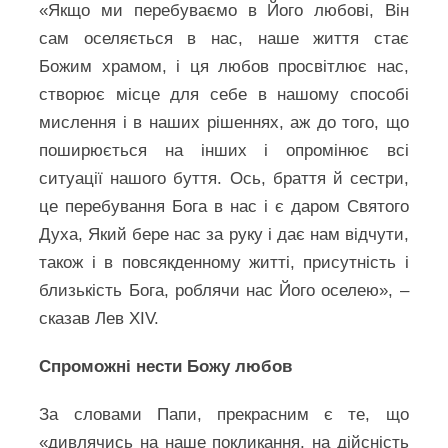
«Якщо ми перебуваємо в Його любові, Він
сам оселяється в нас, наше життя стає
Божим храмом, і ця любов просвітлює нас,
створює місце для себе в нашому способі
мислення і в наших рішеннях, аж до того, що
поширюється на інших і опромінює всі
ситуації нашого буття. Ось, браття й сестри,
це перебування Бога в нас і є даром Святого
Духа, Який бере нас за руку і дає нам відчути,
також і в повсякденному житті, присутність і
близькість Бога, роблячи нас Його оселею», –
сказав Лев XIV.
Спроможні нести Божу любов
За словами Папи, прекрасним є те, що
«дивлячись на наше покликання, на дійсність