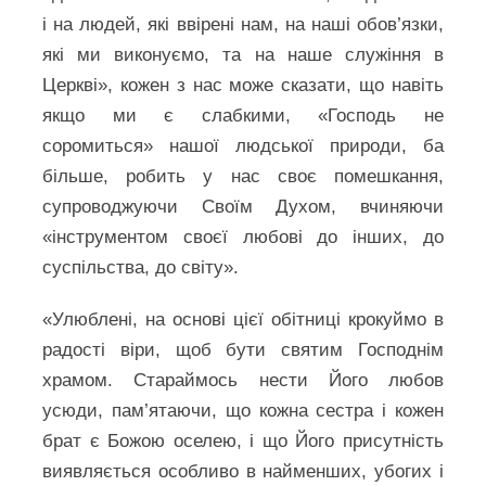
і на людей, які ввірені нам, на наші обов’язки,
які ми виконуємо, та на наше служіння в
Церкві», кожен з нас може сказати, що навіть
якщо ми є слабкими, «Господь не
соромиться» нашої людської природи, ба
більше, робить у нас своє помешкання,
супроводжуючи Своїм Духом, вчиняючи
«інструментом своєї любові до інших, до
суспільства, до світу».
«Улюблені, на основі цієї обітниці крокуймо в
радості віри, щоб бути святим Господнім
храмом. Стараймось нести Його любов
усюди, пам’ятаючи, що кожна сестра і кожен
брат є Божою оселею, і що Його присутність
виявляється особливо в найменших, убогих і