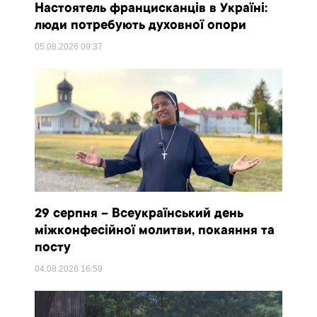
Настоятель францисканців в Україні:
люди потребують духовної опори
05.08.2026
09:37
29 серпня – Всеукраїнський день
міжконфесійної молитви, покаяння та
посту
04.08.2026
16:59