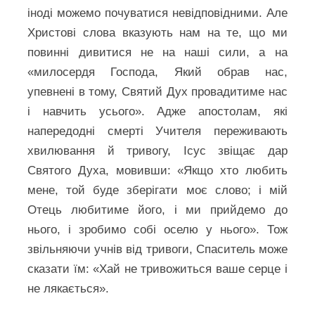
іноді можемо почуватися невідповідними. Але
Христові слова вказують нам на те, що ми
повинні дивитися не на наші сили, а на
«милосердя Господа, Який обрав нас,
упевнені в тому, Святий Дух провадитиме нас
і навчить усього». Адже апостолам, які
напередодні смерті Учителя переживають
хвилювання й тривогу, Ісус звіщає дар
Святого Духа, мовивши: «Якщо хто любить
мене, той буде зберігати моє слово; і мій
Отець любитиме його, і ми прийдемо до
нього, і зробимо собі оселю у нього». Тож
звільняючи учнів від тривоги, Спаситель може
сказати їм: «Хай не тривожиться ваше серце і
не лякається».