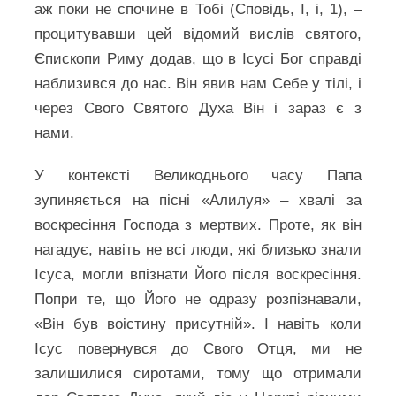
аж поки не спочине в Тобі (Сповідь, І, і, 1), –
процитувавши цей відомий вислів святого,
Єпископи Риму додав, що в Ісусі Бог справді
наблизився до нас. Він явив нам Себе у тілі, і
через Свого Святого Духа Він і зараз є з
нами.
У контексті Великоднього часу Папа
зупиняється на пісні «Алилуя» – хвалі за
воскресіння Господа з мертвих. Проте, як він
нагадує, навіть не всі люди, які близько знали
Ісуса, могли впізнати Його після воскресіння.
Попри те, що Його не одразу розпізнавали,
«Він був воістину присутній». І навіть коли
Ісус повернувся до Свого Отця, ми не
залишилися сиротами, тому що отримали