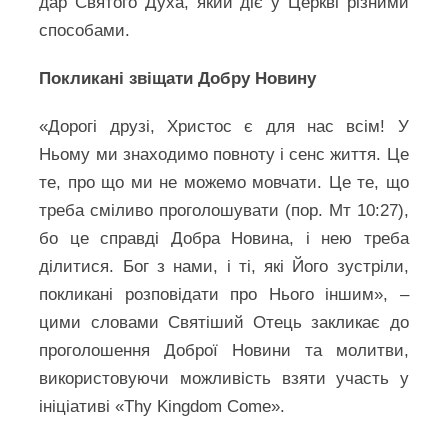
дар Святого Духа, який діє у Церкві різними
способами.
Покликані звіщати Добру Новину
«Дорогі друзі, Христос є для нас всім! У
Ньому ми знаходимо повноту і сенс життя. Це
те, про що ми не можемо мовчати. Це те, що
треба сміливо проголошувати (пор. Мт 10:27),
бо це справді Добра Новина, і нею треба
ділитися. Бог з нами, і ті, які Його зустріли,
покликані розповідати про Нього іншим», –
цими словами Святіший Отець закликає до
проголошення Доброї Новини та молитви,
використовуючи можливість взяти участь у
ініціативі «Thy Kingdom Come».