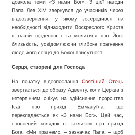
довкола теми «З нами Бог». З цієї нагоди
Папа Лев XIV звернувся до учасників через
відеозвернення, у якому зосередився на
необхідності віднаходити Воскреслого Христа
в нашій щоденності та молитися про Його
близькість, усвідомлюючи глибоке прагнення
людського серця до Божої присутності.
Серця, створені для Господа
На початку відеопослання
Святіший Отець
звертається до образу Адвенту, коли Церква з
нетерпінням очікує на здійснення пророцтва
Ісаї про прихід Еммануїла, що
перекладається як «З нами Бог». Цей час,
сповнений колядок із закликом про прихід
Бога. «Ми прагнемо, – зазначає Папа, – щоб