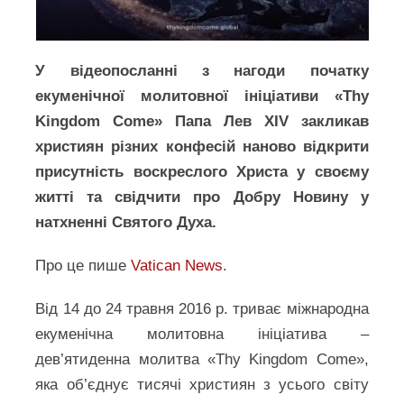
У відеопосланні з нагоди початку
екуменічної молитовної ініціативи «Thy
Kingdom Come» Папа Лев XIV закликав
християн різних конфесій наново відкрити
присутність воскреслого Христа у своєму
житті та свідчити про Добру Новину у
натхненні Святого Духа.
Про це пише
Vatican News
.
Від 14 до 24 травня 2016 р. триває міжнародна
екуменічна молитовна ініціатива –
дев’ятиденна молитва «Thy Kingdom Come»,
яка об’єднує тисячі християн з усього світу