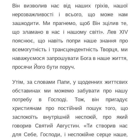
Він визволив нас від наших гріхів, нашої
нерозважливості і всього, що може нам
зашкодити. Ми прагнемо, щоб Він зцілив те,
що зламано в нас і нашому світі». Лев XIV
пояснює, що навіть попри наше знання про
всемогутність і трансцендентність Творця, ми
наважуємося запрошувати Бога в наше життя,
просячи Його бути поруч.
Утім, за словами Папи, у щоденних життєвих
обставинах ми можемо забувати про нашу
потребу в Господі. Тож, він пригадує
християнам про постійний пошук того, що
заспокоїть внутрішній неспокій, про який
говорив Святий Августин. «Ти створив нас
для Себе, Господи, і неспокійне серце наше,