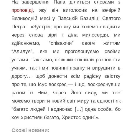
На завершення Папа ділиться словами з
проповіді
, яку він виголосив на вечірній
Великодній месі у Папській Базиліці Святого
Петра : «Зустріч, про яку ми хочемо свідчити
через слова віри і діла милосердя, ми
здійснюємо, “співаючи” своїм життям
“Алилуя”, яке ми проголошуємо своїми
устами. Так само, як жінки спішили розповісти
учням, так і ми повинні прагнути вирушити в
дорогу… щоб донести всім радісну звістку
про те, що Ісус воскрес — і що, воскреснувши
разом із Ним, через Його силу, ми теж
можемо творити новий світ миру та єдності як
“багато людей і водночас […] одна особа, бо
хоч християн багато, Христос один”».
Схожі новини: