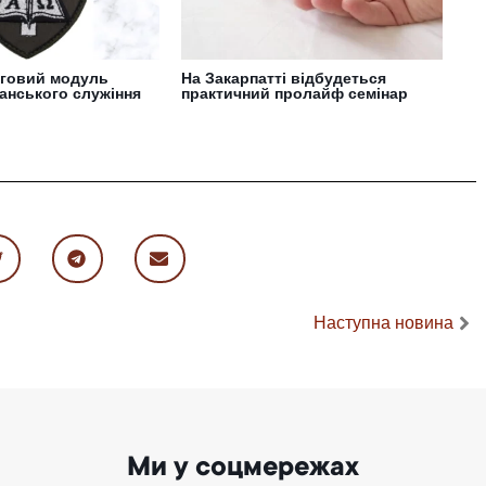
рговий модуль
На Закарпатті відбудеться
анського служіння
практичний пролайф семінар
Наступна новина
Ми у соцмережах