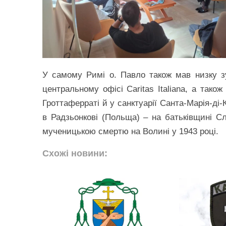
У самому Римі о. Павло також мав низку з
центральному офісі Caritas Italiana, а тако
Гроттаферраті й у санктуарії Санта-Марія-ді-К
в Радзьонкові (Польща) – на батьківщині С
мученицькою смертю на Волині у 1943 році.
Схожі новини: