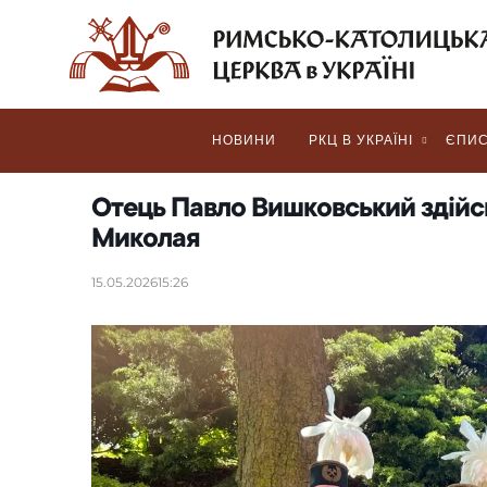
НОВИНИ
РКЦ В УКРАЇНІ
ЄПИС
Отець Павло Вишковський здійсни
Миколая
15.05.2026
15:26