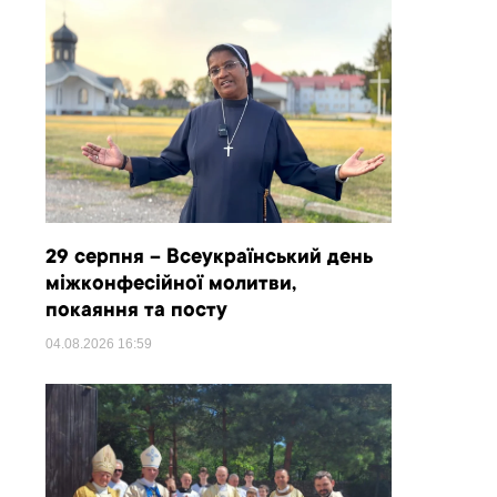
29 серпня – Всеукраїнський день
міжконфесійної молитви,
покаяння та посту
04.08.2026
16:59