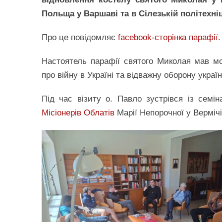
Польща у Варшаві та в Сілезькій політехніці
Про це повідомляє
facebook-сторінка парафії
.
Настоятель парафії святого Миколая мав мо
про війну в Україні та відважну оборону українс
Під час візиту о. Павло зустрівся із семі
Місіонерів Облатів
Марії Непорочної у Вермічі