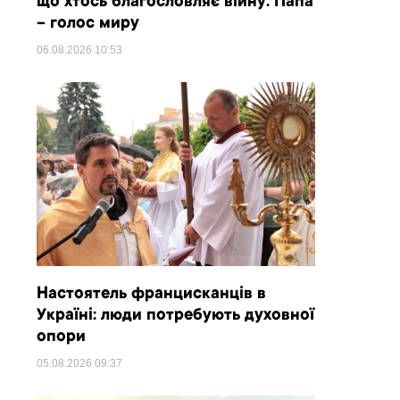
що хтось благословляє війну. Папа
– голос миру
06.08.2026
10:53
Настоятель францисканців в
Україні: люди потребують духовної
опори
05.08.2026
09:37