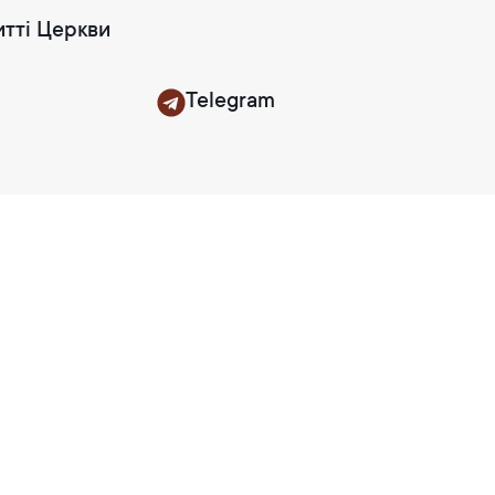
итті Церкви
Telegram