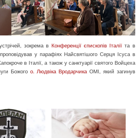
устрічей, зокрема в
Конференції єпископів Італії
та в
ж проповідував у парафіях Найсвятішого Серця Ісуса в
апокроче в Італії, а також у санктуарії святого Войцеха
луги Божого
о. Людвіка Вродарчика
ОМІ, який загинув