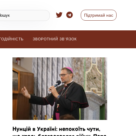
Підтримай нас
ГОДІЙНІСТЬ
ЗВОРОТНИЙ ЗВ’ЯЗОК
Нунцій в Україні: непокоїть чути,