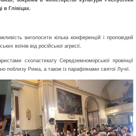
 в Глівіцах.
жливість виголосити кілька конференцій і проповідей
ьких воїнів від російської агресії.
наристами схоластикату Середземноморської провінції
но поблизу Рима, а також із парафіянами святої Лучії.