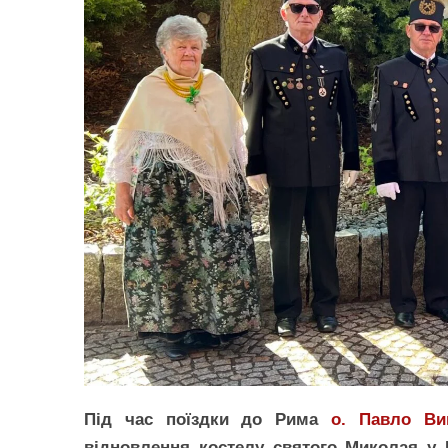
Під час поїздки до Рима
о. Павло Ви
відновлення костелу святого Миколая у К