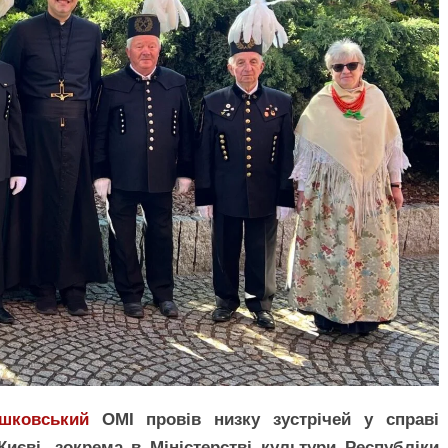
шковський
ОМІ провів низку зустрічей у справі
иєві, зокрема в Міністерстві культури Республіки