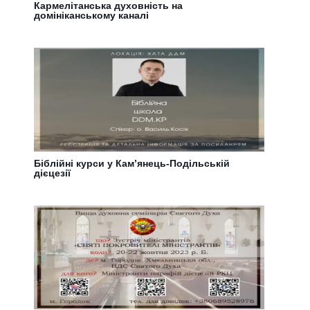
Кармелітанська духовність на
домініканському каналі
Біблійні курси у Кам’янець-Подільській
дієцезії