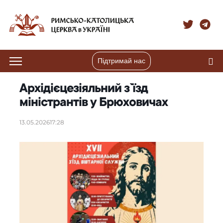
Підтримай нас
Архідієцезіяльний з`їзд
міністрантів у Брюховичах
13.05.2026
17:28