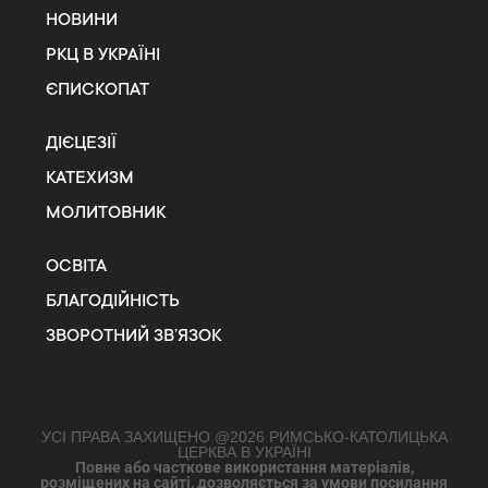
НОВИНИ
РКЦ В УКРАЇНІ
ЄПИСКОПАТ
ДІЄЦЕЗІЇ
КАТЕХИЗМ
МОЛИТОВНИК
ОСВІТА
БЛАГОДІЙНІСТЬ
ЗВОРОТНИЙ ЗВ’ЯЗОК
УСІ ПРАВА ЗАХИЩЕНО @2026 РИМСЬКО-КАТОЛИЦЬКА
ЦЕРКВА В УКРАЇНІ
Повне або часткове використання матеріалів,
розміщених на сайті, дозволяється за умови посилання