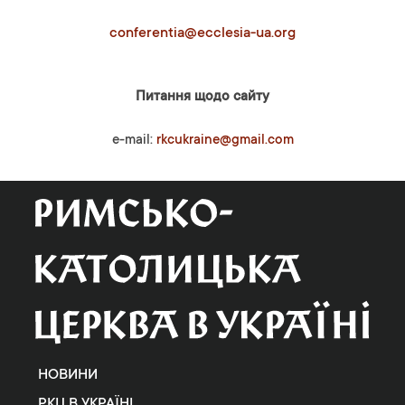
conferentia@ecclesia-ua.org
Питання щодо сайту
e-mail:
rkcukraine@gmail.com
НОВИНИ
РКЦ В УКРАЇНІ