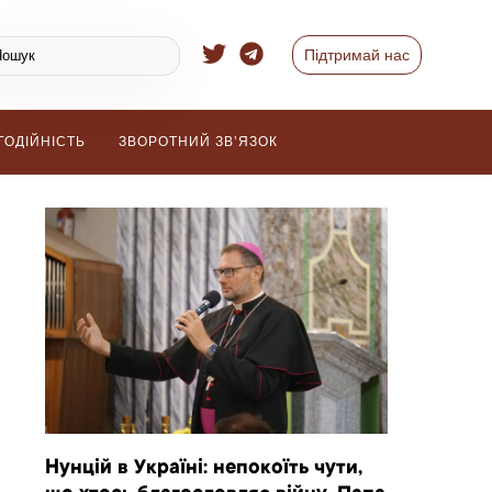
Підтримай нас
ГОДІЙНІСТЬ
ЗВОРОТНИЙ ЗВ’ЯЗОК
Нунцій в Україні: непокоїть чути,