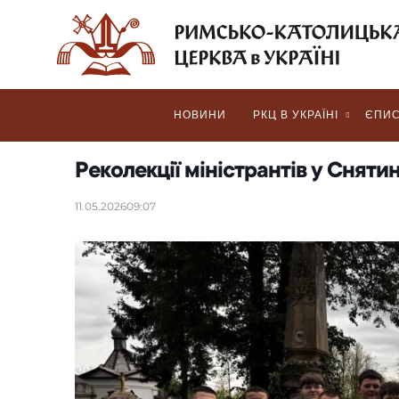
НОВИНИ
РКЦ В УКРАЇНІ
ЄПИС
Реколекції міністрантів у Сняти
11.05.2026
09:07