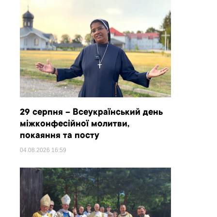
29 серпня – Всеукраїнський день
міжконфесійної молитви,
покаяння та посту
04.08.2026
16:59