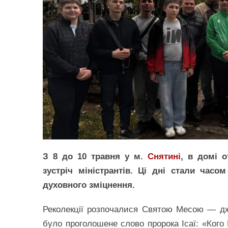
З 8 до 10 травня у м.
Снятині
, в домі 
зустріч міністрантів. Ці дні стали часо
духовного зміцнення.
Реколекції розпочалися Святою Месою — дж
було проголошене слово пророка Ісаї: «Кого 