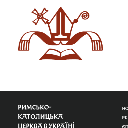
Н
РК
Є