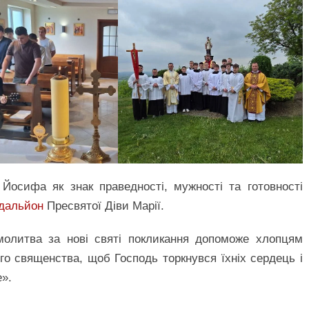
Йосифа як знак праведності, мужності та готовності
дальйон
Пресвятої Діви Марії.
молитва за нові святі покликання допоможе хлопцям
го священства, щоб Господь торкнувся їхніх сердець і
е».