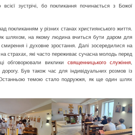
 всієї зустрічі, бо покликання починається з Божої
ад покликанням у різних станах християнського життя.
як шляхом, на якому людина вчиться бути даром для
, смирення і духовне зростання. Далі зосередилися на
та на страхах, які часто переживає сучасна молодь перед
пці обговорювали виклики
священницького служіння
,
 дорогу. Був також час для індивідуальних розмов із
. Останньою темою стало подружжя, як ще один шлях