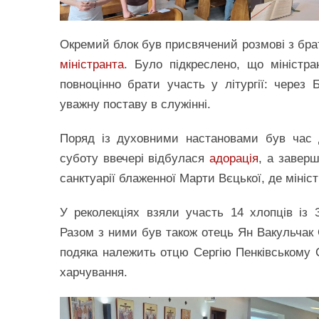
Окремий блок був присвячений розмові з бра
міністранта
. Було підкреслено, що міністр
повноцінно брати участь у літургії: через 
уважну поставу в служінні.
Поряд із духовними настановами був час д
суботу ввечері відбулася
адорація
, а завер
санктуарії блаженної Марти Вєцької, де мініс
У реколекціях взяли участь 14 хлопців із 
Разом з ними був також отець Ян Вакульчак С
подяка належить отцю Сергію Пенківському С
харчування.