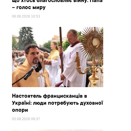
що хтось благословляє війну. Папа
– голос миру
06.08.2026
10:53
Настоятель францисканців в
Україні: люди потребують духовної
опори
05.08.2026
09:37