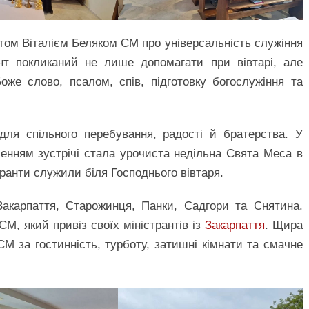
том Віталієм Беляком СМ про універсальність служіння
ант покликаний не лише допомагати при вівтарі, але
Боже слово, псалом, спів, підготовку богослужіння та
ля спільного перебування, радості й братерства. У
шенням зустрічі стала урочиста недільна Свята Меса в
транти служили біля Господнього вівтаря.
Закарпаття, Старожинця, Панки, Садгори та Снятина.
М, який привіз своїх міністрантів із
Закарпаття
. Щира
М за гостинність, турботу, затишні кімнати та смачне