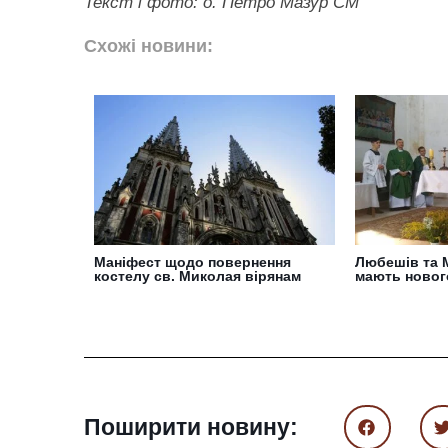
Текст і фото: о. Петро Мазур СМ
Схожі новини:
Маніфест щодо повернення
Любешів та 
костелу св. Миколая вірянам
мають новог
Поширити новину: