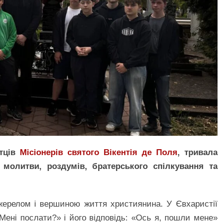
отців
Місіонерів святого Вікентія де Поля
, тривала
м молитви, роздумів, братерського спілкування та
ерелом і вершиною життя християнина. У Євхаристії
Мені послати?» і його відповідь: «Ось я, пошли мене»