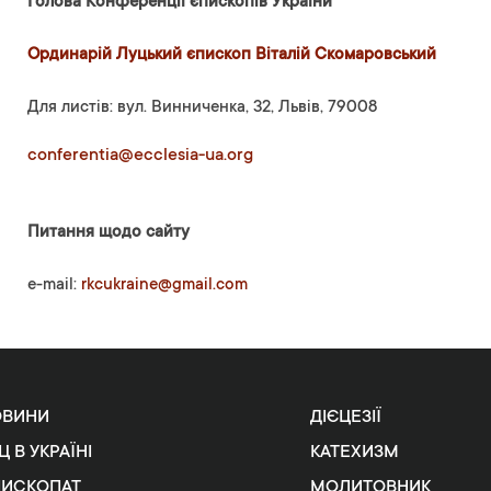
Голова Конференції єпископів України
Ординарій Луцький єпископ Віталій Скомаровський
Для листів: вул. Винниченка, 32, Львів, 79008
conferentia@ecclesia-ua.org
Питання щодо сайту
e-mail:
rkcukraine@gmail.com
ОВИНИ
ДІЄЦЕЗІЇ
Ц В УКРАЇНІ
КАТЕХИЗМ
ПИСКОПАТ
МОЛИТОВНИК