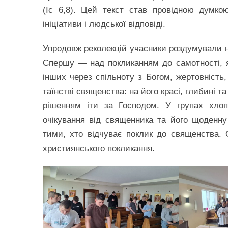
(Іс 6,8). Цей текст став провідною думкою
ініціативи і людської відповіді.
Упродовж реколекцій учасники роздумували н
Спершу — над покликанням до самотності, 
інших через спільноту з Богом, жертовність
таїнстві священства: на його красі, глибині 
рішенням іти за Господом. У групах хло
очікування від священника та його щоденну
тими, хто відчуває поклик до священства
християнського покликання.