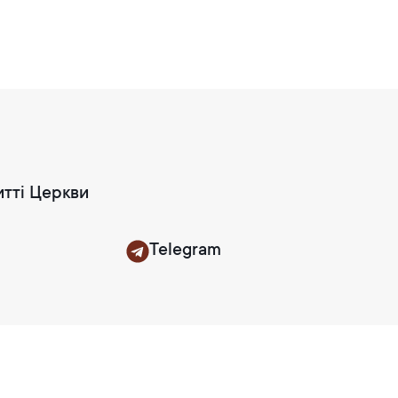
итті Церкви
Telegram