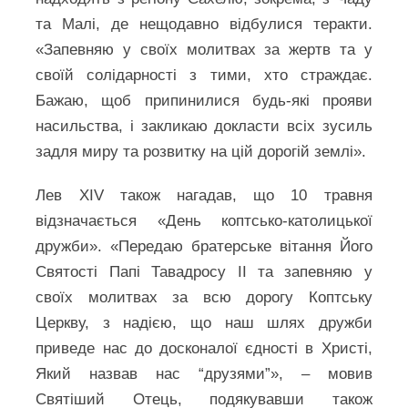
та Малі, де нещодавно відбулися теракти.
«Запевняю у своїх молитвах за жертв та у
своїй солідарності з тими, хто страждає.
Бажаю, щоб припинилися будь-які прояви
насильства, і закликаю докласти всіх зусиль
задля миру та розвитку на цій дорогій землі».
Лев XIV також нагадав, що 10 травня
відзначається «День коптсько-католицької
дружби». «Передаю братерське вітання Його
Святості Папі Тавадросу II та запевняю у
своїх молитвах за всю дорогу Коптську
Церкву, з надією, що наш шлях дружби
приведе нас до досконалої єдності в Христі,
Який назвав нас “друзями”», – мовив
Святіший Отець, подякувавши також