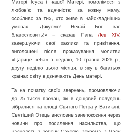
Матері Ісуса і нашої Матері, помолімося з
любов’ю та вдячністю за кожну маму,
особливо за тих, хто живе в найскладніших
умовах. Дякуємо! Нехай Бог вас
благословить!» – сказав Папа
Лев XIV
,
завершуючи свої заклики та привітання,
виголошені після проказування молитви
«Царице неба» в неділю, 10 травня 2026 р.,
другу неділю цього місяця, в яку в багатьох
країнах світу відзначають День матері.
Та на початку своїх звернень, промовляючи
до 25 тисяч прочан, які в дощовий полудень
зібралися на площі Святого Петра у Ватикані,
Святіший Отець висловив занепокоєння через
новини про посилення насильства, що
надходять з регіону Сахелю, зокрема, з Чаду