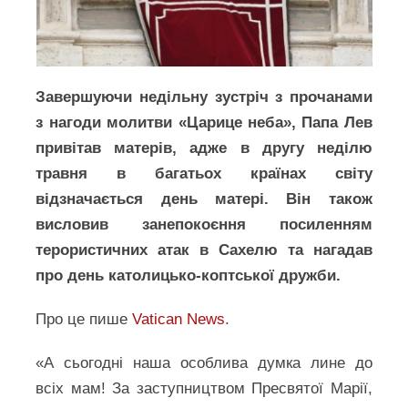
Завершуючи недільну зустріч з прочанами
з нагоди молитви «Царице неба», Папа Лев
привітав матерів, адже в другу неділю
травня в багатьох країнах світу
відзначається день матері. Він також
висловив занепокоєння посиленням
терористичних атак в Сахелю та нагадав
про день католицько-коптської дружби.
Про це пише
Vatican News
.
«А сьогодні наша особлива думка лине до
всіх мам! За заступництвом Пресвятої Марії,