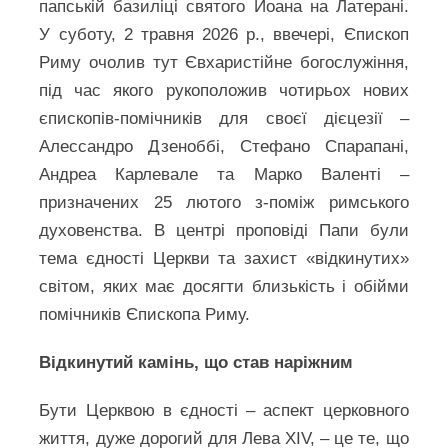
папській базиліці святого Йоана на Латерані.
У суботу, 2 травня 2026 р., ввечері, Єпископ
Риму очолив тут Євхаристійне богослужіння,
під час якого рукоположив чотирьох нових
єпископів-помічників для своєї дієцезії –
Алессандро Дзеноббі, Стефано Спарапані,
Андреа Карлевале та Марко Валенті –
призначених 25 лютого з-поміж римського
духовенства. В центрі проповіді Папи були
тема єдності Церкви та захист «відкинутих»
світом, яких має досягти близькість і обійми
помічників Єпископа Риму.
Відкинутий камінь, що став наріжним
Бути Церквою в єдності – аспект церковного
життя, дуже дорогий для Лева XIV, – це те, що