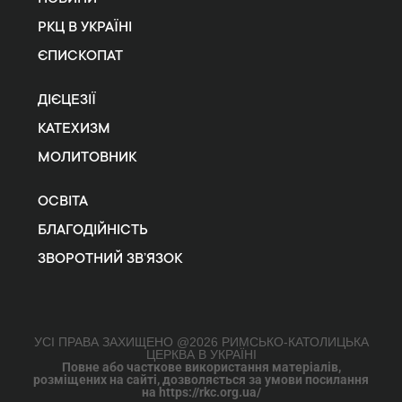
РКЦ В УКРАЇНІ
ЄПИСКОПАТ
ДІЄЦЕЗІЇ
КАТЕХИЗМ
МОЛИТОВНИК
ОСВІТА
БЛАГОДІЙНІСТЬ
ЗВОРОТНИЙ ЗВ’ЯЗОК
УСІ ПРАВА ЗАХИЩЕНО @2026 РИМСЬКО-КАТОЛИЦЬКА
ЦЕРКВА В УКРАЇНІ
Повне або часткове використання матеріалів,
розміщених на сайті, дозволяється за умови посилання
на https://rkc.org.ua/