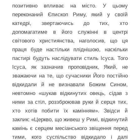
позитивно впливає на місто. У цьому
переконаний Єпископ Риму, який у своїй
катедрі, звертаючись до тих, хто
допомагатиме в його служінні в центрі
світового християнства, наголосив, що ця
праця буде настільки пліднішою, наскільки
пастирі будуть наслідувати стиль Ісуса. Того
Ісуса, як зазначив проповідник, Який, не
зважаючи на те, що сучасники Його постійно
відкидали й не визнавали Божим Сином,
невтомно «шукав відкинутих овець, сідав з
ними за стіл, роззброював руки й серця тих,
хто хотів побити їх камінням». Звідси й
заклик: «Церкво, що живеш у Римі, відкинутий
камінь є серцем месіанського звіщення перед
тими, кого суспільство відкидало і далі