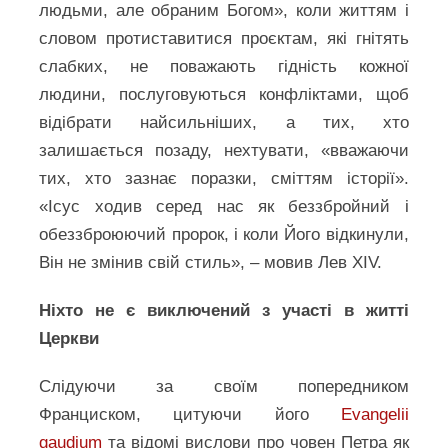
людьми, але обраним Богом», коли життям і
словом протиставитися проєктам, які гнітять
слабких, не поважають гідність кожної
людини, послуговуються конфліктами, щоб
відібрати найсильніших, а тих, хто
залишається позаду, нехтувати, «вважаючи
тих, хто зазнає поразки, сміттям історії».
«Ісус ходив серед нас як беззбройний і
обеззброюючий пророк, і коли Його відкинули,
Він не змінив свій стиль», – мовив Лев XIV.
Ніхто не є виключений з участі в житті
Церкви
Слідуючи за своїм попередником
Франциском, цитуючи його
Evangelii
gaudium
та відомі вислови про човен Петра як