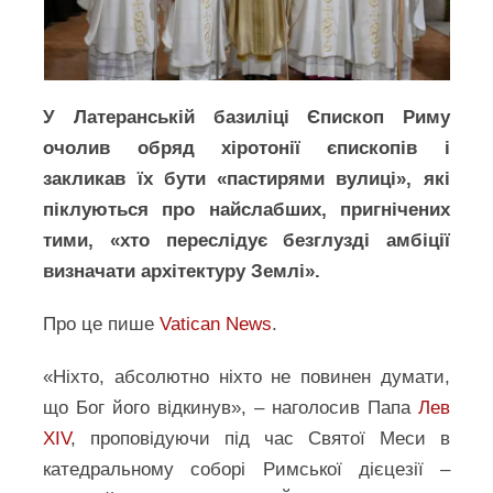
У Латеранській базиліці Єпископ Риму
очолив обряд хіротонії єпископів і
закликав їх бути «пастирями вулиці», які
піклуються про найслабших, пригнічених
тими, «хто переслідує безглузді амбіції
визначати архітектуру Землі».
Про це пише
Vatican News
.
«Ніхто, абсолютно ніхто не повинен думати,
що Бог його відкинув», – наголосив Папа
Лев
XIV
, проповідуючи під час Святої Меси в
катедральному соборі Римської дієцезії –