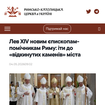
Підтримай нас
Лев XIV новим єпископам-
помічникам Риму: іти до
«відкинутих каменів» міста
04.05.2026
09:02