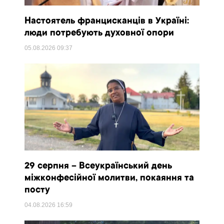
Настоятель францисканців в Україні:
люди потребують духовної опори
05.08.2026
09:37
29 серпня – Всеукраїнський день
міжконфесійної молитви, покаяння та
посту
04.08.2026
16:59