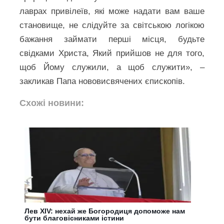
лаврах привілеїв, які може надати вам ваше
становище, не слідуйте за світською логікою
бажання займати перші місця, будьте
свідками Христа, Який прийшов не для того,
щоб Йому служили, а щоб служити», –
закликав Папа нововисвячених єпископів.
Схожі новини:
Лев XIV: нехай же Богородиця допоможе нам
бути благовісниками істини