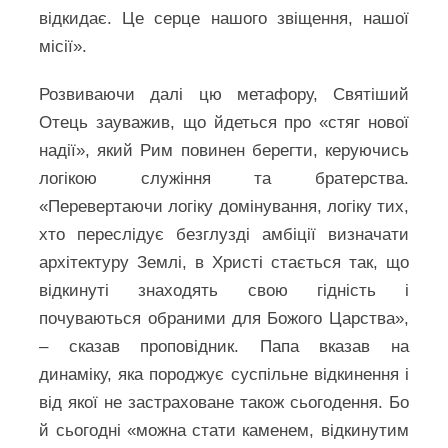
відкидає. Це серце нашого звіщення, нашої
місії».
Розвиваючи далі цю метафору, Святіший
Отець зауважив, що йдеться про «стяг нової
надії», який Рим повинен берегти, керуючись
логікою служіння та братерства.
«Перевертаючи логіку домінування, логіку тих,
хто переслідує безглузді амбіції визначати
архітектуру Землі, в Христі стається так, що
відкинуті знаходять свою гідність і
почуваються обраними для Божого Царства»,
– сказав проповідник. Папа вказав на
динаміку, яка породжує суспільне відкинення і
від якої не застраховане також сьогодення. Бо
й сьогодні «можна стати каменем, відкинутим