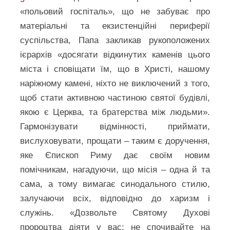
«польовий госпіталь», що не забуває про
матеріальні та екзистенційні периферії
суспільства, Папа закликав рукоположених
ієрархів «досягати відкинутих каменів цього
міста і сповіщати їм, що в Христі, нашому
наріжному камені, ніхто не виключений з того,
щоб стати активною частиною святої будівлі,
якою є Церква, та братерства між людьми».
Гармонізувати відмінності, приймати,
вислуховувати, прощати – таким є доручення,
яке Єпископ Риму дає своїм новим
помічникам, нагадуючи, що місія – одна й та
сама, а тому вимагає синодального стилю,
залучаючи всіх, відповідно до харизм і
служінь. «Дозвольте Святому Духові
пророцтва діяти у вас: не спочивайте на