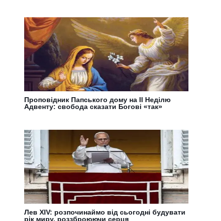
Проповідник Папського дому на ІI Неділю
Адвенту: свобода сказати Богові «так»
Лев XIV: розпочинаймо від сьогодні будувати
рік миру, роззброюючи серця