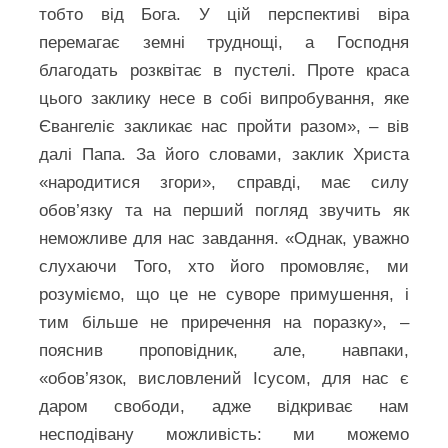
тобто від Бога. У цій перспективі віра
перемагає земні труднощі, а Господня
благодать розквітає в пустелі. Проте краса
цього заклику несе в собі випробування, яке
Євангеліє закликає нас пройти разом», – вів
далі Папа. За його словами, заклик Христа
«народитися згори», справді, має силу
обов’язку та на перший погляд звучить як
неможливе для нас завдання. «Однак, уважно
слухаючи Того, хто його промовляє, ми
розуміємо, що це не суворе примушення, і
тим більше не приречення на поразку», –
пояснив проповідник, але, навпаки,
«обов’язок, висловлений Ісусом, для нас є
даром свободи, адже відкриває нам
несподівану можливість: ми можемо