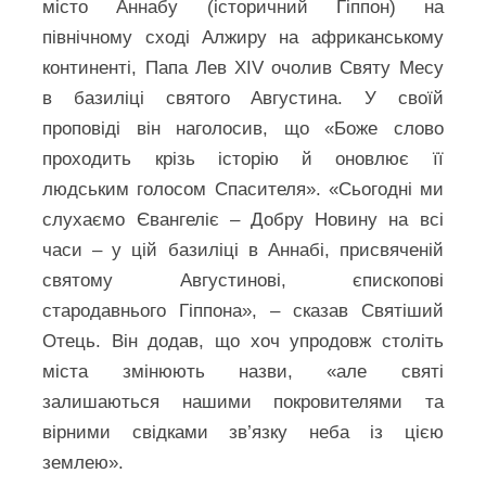
місто Аннабу (історичний Гіппон) на
північному сході Алжиру на африканському
континенті, Папа Лев XIV очолив Святу Месу
в базиліці святого Августина. У своїй
проповіді він наголосив, що «Боже слово
проходить крізь історію й оновлює її
людським голосом Спасителя». «Сьогодні ми
слухаємо Євангеліє – Добру Новину на всі
часи – у цій базиліці в Аннабі, присвяченій
святому Августинові, єпископові
стародавнього Гіппона», – сказав Святіший
Отець. Він додав, що хоч упродовж століть
міста змінюють назви, «але святі
залишаються нашими покровителями та
вірними свідками зв’язку неба із цією
землею».