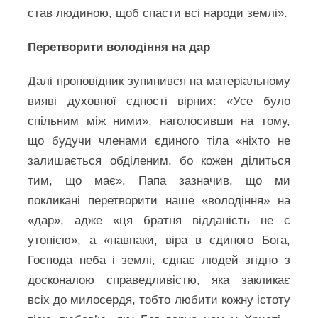
став людиною, щоб спасти всі народи землі».
Перетворити володіння на дар
Далі проповідник зупинився на матеріальному
вияві духовної єдності вірних: «Усе було
спільним між ними», наголосивши на тому,
що будучи членами єдиного тіла «ніхто не
залишається обділеним, бо кожен ділиться
тим, що має». Папа зазначив, що ми
покликані перетворити наше «володіння» на
«дар», адже «ця братня відданість не є
утопією», а «навпаки, віра в єдиного Бога,
Господа неба і землі, єднає людей згідно з
досконалою справедливістю, яка закликає
всіх до милосердя, тобто любити кожну істоту