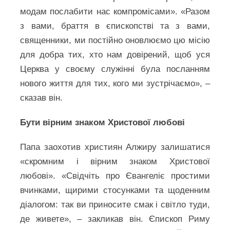
модам послабити нас компромісами». «Разом
з вами, браття в єпископстві та з вами,
священники, ми постійно оновлюємо цю місію
для добра тих, хто нам довірений, щоб уся
Церква у своєму служінні була посланням
нового життя для тих, кого ми зустрічаємо», –
сказав він.
Бути вірним знаком Христової любові
Папа заохотив християн Алжиру залишатися
«скромним і вірним знаком Христової
любові». «Свідчіть про Євангеліє простими
вчинками, щирими стосунками та щоденним
діалогом: так ви приносите смак і світло туди,
де живете», – закликав він. Єпископ Риму