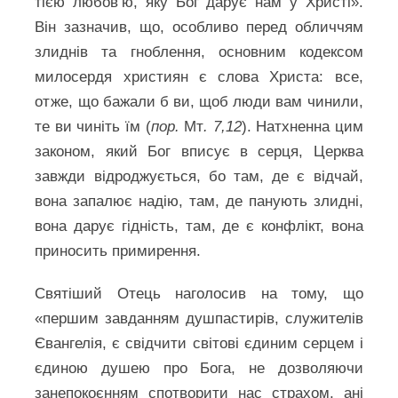
тією любов’ю, яку Бог дарує нам у Христі».
Він зазначив, що, особливо перед обличчям
злиднів та гноблення, основним кодексом
милосердя християн є слова Христа: все,
отже, що бажали б ви, щоб люди вам чинили,
те ви чиніть їм (
пор.
Мт
. 7,12
). Натхненна цим
законом, який Бог вписує в серця, Церква
завжди відроджується, бо там, де є відчай,
вона запалює надію, там, де панують злидні,
вона дарує гідність, там, де є конфлікт, вона
приносить примирення.
Святіший Отець наголосив на тому, що
«першим завданням душпастирів, служителів
Євангелія, є свідчити світові єдиним серцем і
єдиною душею про Бога, не дозволяючи
занепокоєнням спотворити нас страхом, ані