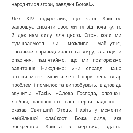
народитися згори, завдяки Богові».
Лев XIV підкреслив, що коли Христос
запрошує оновити своє життя від початку, то
й дає нам силу для цього. Отож, коли ми
сумніваємося чи можливе майбутнє,
сповнене справедливості та миру, злагоди й
спасіння, пам’ятаймо, що ми повторюємо
запитання Никодима: «Чи справді наша
історія може змінитися?». Попри весь тягар
проблем і помилок та випробувань, відповідь
звучить: «Так!». «Слова Господа, сповнені
любові, наповнюють наші серця надією», –
сказав Святіший Отець. Навіть у моменти
найбільшої слабкості Божа сила, яка
воскресила Христа з мертвих, здатна