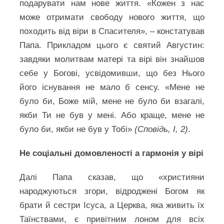
подарувати нам нове життя. «Кожен з нас
може отримати свободу нового життя, що
походить від віри в Спасителя», – констатував
Папа. Прикладом цього є святий Августин:
завдяки молитвам матері та вірі він знайшов
себе у Богові, усвідомивши, що без Нього
його існування не мало б сенсу. «Мене не
було би, Боже мій, мене не було би взагалі,
якби Ти не був у мені. Або краще, мене не
було би, якби не був у Тобі»
(Сповідь, I, 2)
.
Не соціальні домовленості а гармонія у вірі
Далі Папа сказав, що «християни
народжуються згори, відроджені Богом як
брати й сестри Ісуса, а Церква, яка живить їх
Таїнствами, є привітним лоном для всіх