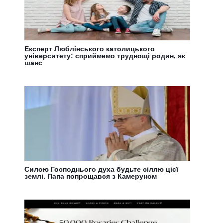
Експерт Люблінського католицького
університету: сприймемо труднощі родин, як
шанс
Силою Господнього духа будьте сіллю цієї
землі. Папа попрощався з Камеруном