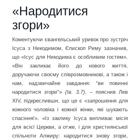
«Народитися
згори»
Коментуючи євангельський уривок про зустріч
Ісуса з Никодимом, Єпископ Риму зазначив,
що «Ісус для Никодима є особливим гостем».
«Він закликає його до нового життя,
доручаючи своєму співрозмовникові, а також і
нам, надзвичайне завдання: “ви повинні
народитися згори”»
(Ів. 3.7)
, – пояснив Лев
XIV, підкресливши, що це є «запрошення для
кожного чоловіка і кожної жінки, які шукають
спасіння!». «Із заклику Ісуса випливає місія
для всієї Церкви, а отже, і для християнської
спільноти Алжиру: народитися знову згори,