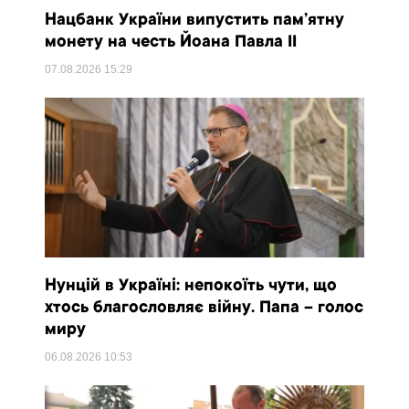
Нацбанк України випустить пам’ятну
монету на честь Йоана Павла II
07.08.2026
15:29
Нунцій в Україні: непокоїть чути, що
хтось благословляє війну. Папа – голос
миру
06.08.2026
10:53