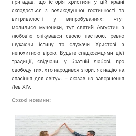
пригадав, що історія християн у цій країні
складається з великодушної гостинності та
витривалості у випробуваннях: «тут
молилися мученики, тут святий Августин з
любов’ю опікувався своєю паствою, ревно
шукаючи істину та служачи Христові з
непохитною вірою. Будьте спадкоємцями цієї
традиції, свідчачи, у братній любові, про
свободу тих, хто народився згори, як надію на
спасіння для світу», – сказав на завершення
Лев XIV.
Схожі новини: