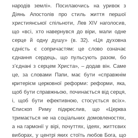
народів землі». Посилаючись на уривок з
Діянь Апостолів про стиль життя першої
християнської спільноти, Лев XIV наголосив,
що «всі, хто навернувся до віри, мали одне
серце й одну душу» (в. 32). «Ця духовна
єдність є сопричастям: це слово означає
єднання сердець, що пульсують разом, бо
з’єднані з серцем Христа», – додав він. Саме
це, за словами Папи, має бути «справжнім
критерієм церковної реформи: реформи, яка,
щоб бути справжньою, починається від серця,
і, щоб бути ефективною, стосується всіх».
Єпископ Риму підкреслив, що «Церква
тримається не на соціальних домовленостях,
а на гармонії у вірі, почуттях, ідеях, життєвих
виборах, у центрі яких стоїть любов Бога, що