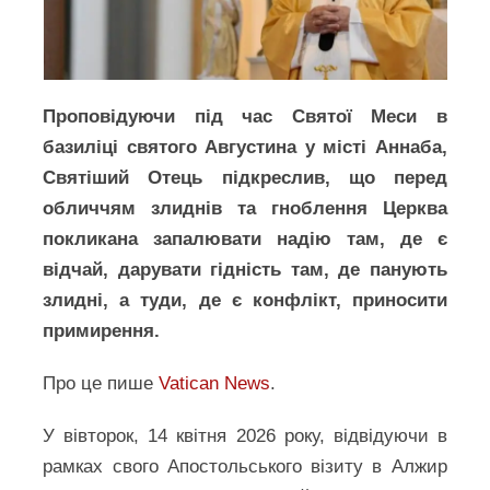
Проповідуючи під час Святої Меси в
базиліці святого Августина у місті Аннаба,
Святіший Отець підкреслив, що перед
обличчям злиднів та гноблення Церква
покликана запалювати надію там, де є
відчай, дарувати гідність там, де панують
злидні, а туди, де є конфлікт, приносити
примирення.
Про це пише
Vatican News
.
У вівторок, 14 квітня 2026 року, відвідуючи в
рамках свого Апостольського візиту в Алжир