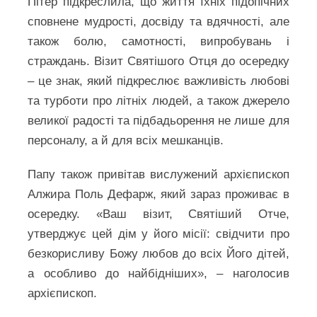
Пітер підкреслила, що життя їхніх підопічних
сповнене мудрості, досвіду та вдячності, але
також болю, самотності, випробувань і
страждань. Візит Святішого Отця до осередку
– це знак, який підкреслює важливість любові
та турботи про літніх людей, а також джерело
великої радості та підбадьорення не лише для
персоналу, а й для всіх мешканців.
Папу також привітав вислужений архієпископ
Алжира Поль Дефарж, який зараз проживає в
осередку. «Ваш візит, Святіший Отче,
утверджує цей дім у його місії: свідчити про
безкорисливу Божу любов до всіх Його дітей,
а особливо до найбідніших», – наголосив
архієпископ.