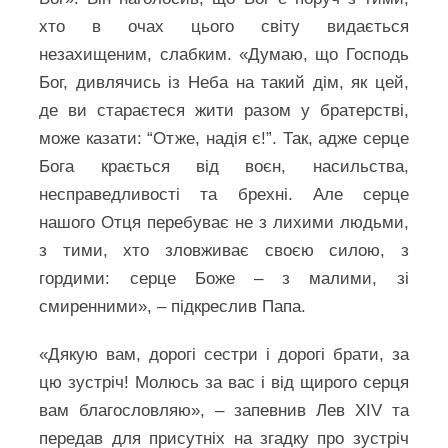
хто в очах цього світу видається
незахищеним, слабким. «Думаю, що Господь
Бог, дивлячись із Неба на такий дім, як цей,
де ви стараєтеся жити разом у братерстві,
може казати: “Отже, надія є!”. Так, адже серце
Бога крається від воєн, насильства,
несправедливості та брехні. Але серце
нашого Отця перебуває не з лихими людьми,
з тими, хто зловживає своєю силою, з
гордими: серце Боже – з малими, зі
смиренними», – підкреслив Папа.
«Дякую вам, дорогі сестри і дорогі брати, за
цю зустріч! Молюсь за вас і від щирого серця
вам благословляю», – запевнив Лев XIV та
передав для присутніх на згадку про зустріч