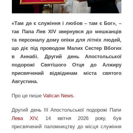
«Там де є служіння і любов – там є Бог», –
так Папа Лев XIV звернувся до мешканців
та персоналу дому опіки для літніх людей,
що діє під проводом Малих Сестер Вбогих
в Аннабі. Другий день Апостольської
подорожі Святішого Отця до Алжиру
присвячений відвідинам міста святого
Августина.
Про це пише
Vatican News
.
Другий день ІІІ Апостольської подорожі Папи
Лева XIV
, 14 квітня 2026 року, був
присвячений паломництву до місця служіння