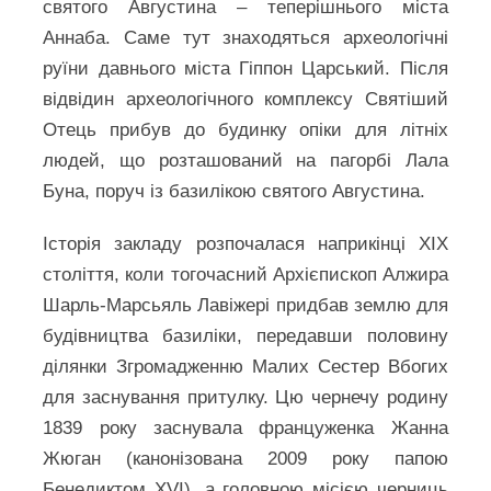
святого Августина – теперішнього міста
Аннаба. Саме тут знаходяться археологічні
руїни давнього міста Гіппон Царський. Після
відвідин археологічного комплексу Святіший
Отець прибув до будинку опіки для літніх
людей, що розташований на пагорбі Лала
Буна, поруч із базилікою святого Августина.
Історія закладу розпочалася наприкінці XIX
століття, коли тогочасний Архієпископ Алжира
Шарль-Марсьяль Лавіжері придбав землю для
будівництва базиліки, передавши половину
ділянки Згромадженню Малих Сестер Вбогих
для заснування притулку. Цю чернечу родину
1839 року заснувала француженка Жанна
Жюган (канонізована 2009 року папою
Бенедиктом XVI), а головною місією черниць