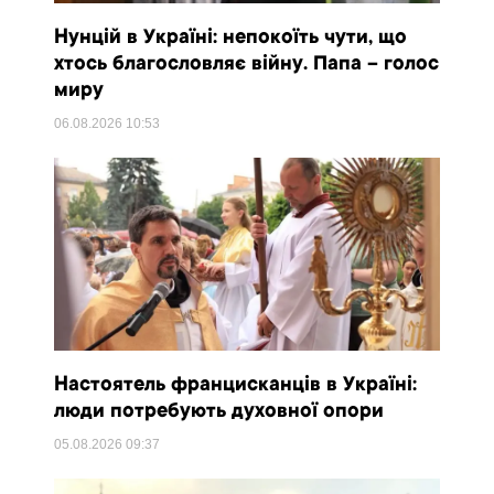
Нунцій в Україні: непокоїть чути, що
хтось благословляє війну. Папа – голос
миру
06.08.2026
10:53
Настоятель францисканців в Україні:
люди потребують духовної опори
05.08.2026
09:37