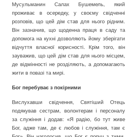
Мусульманин Салах Бушемель, який
проживає в осередку, у своєму свідченні
розповів, що цей дім став для нього рідним.
Він зазначив, що щоденна праця в саду та
допомога на кухні дозволяють йому зберігати
відчуття власної корисності. Крім того, він
зауважив, що цей дім став для нього місцем,
де відмінності не розділяють, а допомагають
жити в повазі та мирі.
Бог перебуває з покірними
Вислухавши свідчення, Святіший Отець
подякував сестрам, волонтерам і персоналу
за служіння і додав: «Я радію, бо тут живе
Бог, адже там, де є любов і служіння, там є
Бог». Він наголосив, що Бог є поруч з тими,