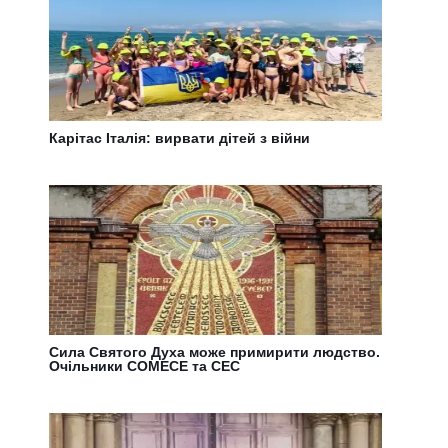
Карітас Італія: вирвати дітей з війни
Сила Святого Духа може примирити людство.
Очільники COMECE та CEC