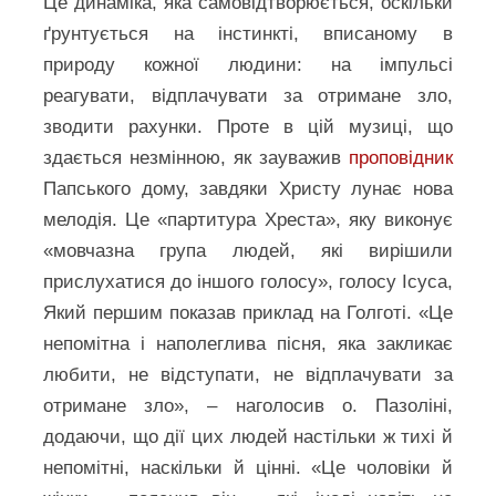
Це динаміка, яка самовідтворюється, оскільки
ґрунтується на інстинкті, вписаному в
природу кожної людини: на імпульсі
реагувати, відплачувати за отримане зло,
зводити рахунки. Проте в цій музиці, що
здається незмінною, як зауважив
проповідник
Папського дому, завдяки Христу лунає нова
мелодія. Це «партитура Хреста», яку виконує
«мовчазна група людей, які вирішили
прислухатися до іншого голосу», голосу Ісуса,
Який першим показав приклад на Голготі. «Це
непомітна і наполеглива пісня, яка закликає
любити, не відступати, не відплачувати за
отримане зло», – наголосив о. Пазоліні,
додаючи, що дії цих людей настільки ж тихі й
непомітні, наскільки й цінні. «Це чоловіки й