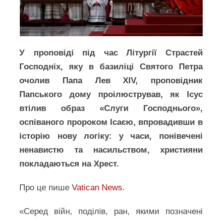
У проповіді під час Літургії Страстей
Господніх, яку в базиліці Святого Петра
очолив Папа Лев XIV, проповідник
Папського дому проілюстрував, як Ісус
втілив образ «Слуги Господнього»,
оспіваного пророком Ісаєю, впровадивши в
історію нову логіку: у часи, понівечені
ненавистю та насильством, християни
покладаються на Хрест.
Про це пише
Vatican News
.
«Серед війн, поділів, ран, якими позначені