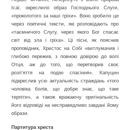
Ісаї, окреслило образ Господнього Слуги,
«проколотого за наші гріхи». Воно зробило це
через поетичні тексти, які розповідають про
«таємничого Слугу, через якого Бог спасає
світ від зла і гріха». Ці пісні, як пояснив
проповідник, Христос на Собі «витлумачив і
глибоко пережив, з повною довірою до волі
Отця, аж до того, що перетворив своє
розп’яття на подію спасіння». Капуцин
підкреслив усю актуальність страждань «того
чоловіка болів, що добре знає, що таке
терпіти», а також вражаючу оригінальність
його відповіді на несправедливо завдані йому
образи.
Партитура хреста