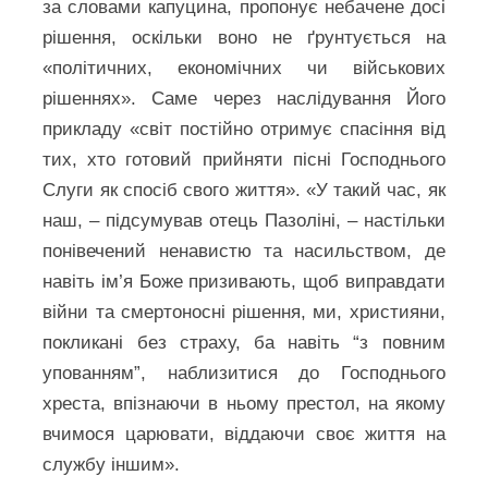
за словами капуцина, пропонує небачене досі
рішення, оскільки воно не ґрунтується на
«політичних, економічних чи військових
рішеннях». Саме через наслідування Його
прикладу «світ постійно отримує спасіння від
тих, хто готовий прийняти пісні Господнього
Слуги як спосіб свого життя». «У такий час, як
наш, – підсумував отець Пазоліні, – настільки
понівечений ненавистю та насильством, де
навіть ім’я Боже призивають, щоб виправдати
війни та смертоносні рішення, ми, християни,
покликані без страху, ба навіть “з повним
упованням”, наблизитися до Господнього
хреста, впізнаючи в ньому престол, на якому
вчимося царювати, віддаючи своє життя на
службу іншим».