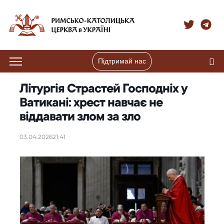
Підтримай нас
Літургія Страстей Господніх у
Ватикані: хрест навчає не
віддавати злом за зло
03.04.2026
21:41