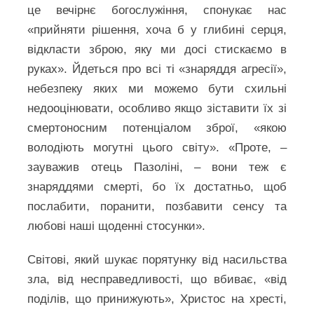
це вечірнє богослужіння, спонукає нас
«прийняти рішення, хоча б у глибині серця,
відкласти зброю, яку ми досі стискаємо в
руках». Йдеться про всі ті «знаряддя агресії»,
небезпеку яких ми можемо бути схильні
недооцінювати, особливо якщо зіставити їх зі
смертоносним потенціалом зброї, «якою
володіють могутні цього світу». «Проте, –
зауважив отець Пазоліні, – вони теж є
знаряддями смерті, бо їх достатньо, щоб
послабити, поранити, позбавити сенсу та
любові наші щоденні стосунки».
Світові, який шукає порятунку від насильства
зла, від несправедливості, що вбиває, «від
поділів, що принижують», Христос на хресті,