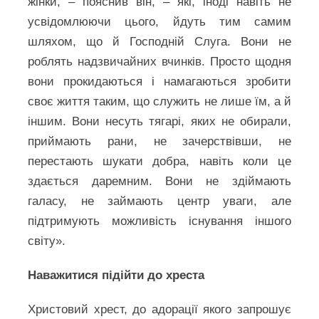
жінки, – пояснив він, – які, іноді навіть не
усвідомлюючи цього, йдуть тим самим
шляхом, що й Господній Слуга. Вони не
роблять надзвичайних вчинків. Просто щодня
вони прокидаються і намагаються зробити
своє життя таким, що служить не лише їм, а й
іншим. Вони несуть тягарі, яких не обирали,
приймають рани, не зачерствівши, не
перестають шукати добра, навіть коли це
здається даремним. Вони не здіймають
галасу, не займають центр уваги, але
підтримують можливість існування іншого
світу».
Наважитися підійти до хреста
Христовий хрест, до адорації якого запрошує