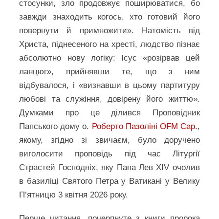
стосунки, зло продовжує поширюватися, бо
завжди знаходить когось, хто готовий його
повернути й примножити». Натомість від
Христа, піднесеного на хресті, людство пізнає
абсолютно нову логіку: Ісус «розірвав цей
ланцюг», прийнявши те, що з ним
відбувалося, і «визнавши в цьому партитуру
любові та служіння, довірену його життю».
Думками про це ділився Проповідник
Папського дому о.
Роберто Пазоліні OFM Cap
.,
якому, згідно зі звичаєм, було доручено
виголосити проповідь під час Літургії
Страстей Господніх, яку Папа Лев XIV очолив
в базиліці Святого Петра у Ватикані у Велику
П’ятницю 3 квітня 2026 року.
Перше читання, почерпнуте з книги пророка