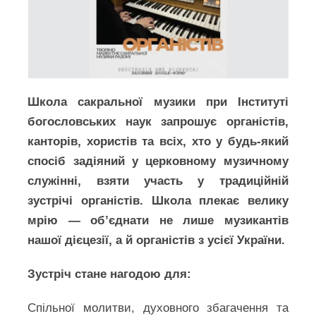
Школа сакральної музики при Інституті
богословських наук запрошує органістів,
канторів, хористів та всіх, хто у будь-який
спосіб задіяний у церковному музичному
служінні, взяти участь у традиційній
зустрічі органістів. Школа плекає велику
мрію — об’єднати не лише музикантів
нашої дієцезії, а й органістів з усієї України.
Зустріч стане нагодою для:
Спільної молитви, духовного збагачення та