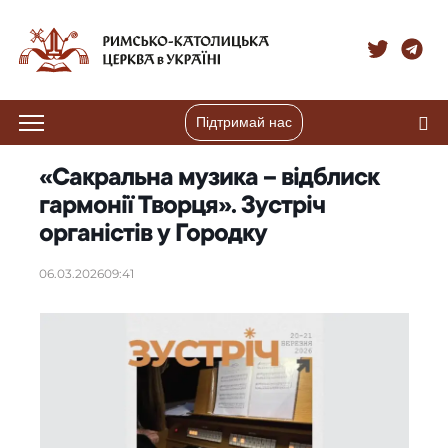
Підтримай нас
«Сакральна музика – відблиск
гармонії Творця». Зустріч
органістів у Городку
06.03.2026
09:41