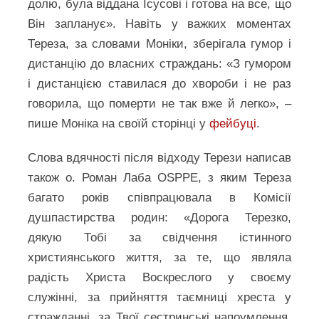
долю, була віддана Ісусові і готова на все, що
Він запланує». Навіть у важких моментах
Тереза, за словами Моніки, зберігала гумор і
дистанцію до власних страждань: «З гумором
і дистанцією ставилася до хвороби і не раз
говорила, що померти не так вже й легко», –
пише Моніка на своїй сторінці у
фейбуці
.
Слова вдячності після відходу Терези написав
також о. Роман Лаба OSPPE, з яким Тереза
багато років співпрацювала в Комісії
душпастирства родин: «Дорога Терезко,
дякую Тобі за свідчення істинного
християнського життя, за те, що являла
радість Христа Воскреслого у своєму
служінні, за прийняття таємниці хреста у
стражданні, за Твої сестринські напоумлення.