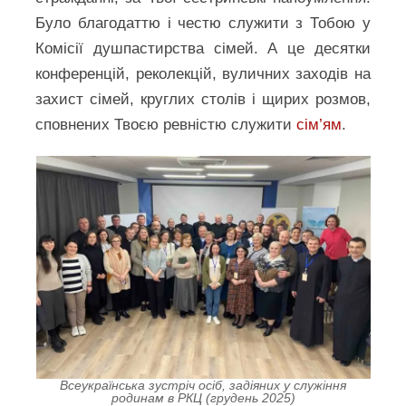
Було благодаттю і честю служити з Тобою у
Комісії душпастирства сімей. А це десятки
конференцій, реколекцій, вуличних заходів на
захист сімей, круглих столів і щирих розмов,
сповнених Твоєю ревністю служити
сім’ям
.
Всеукраїнська зустріч осіб, задіяних у служіння
родинам в РКЦ (грудень 2025)