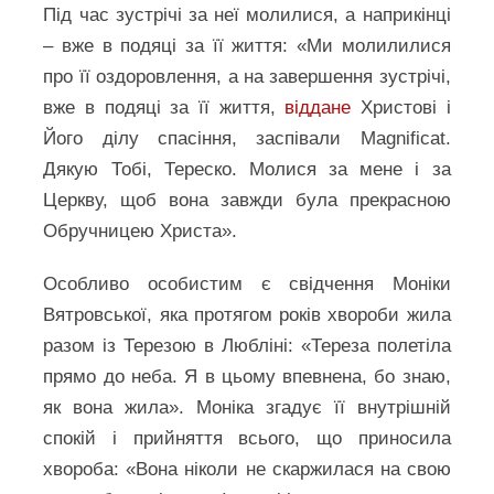
Під час зустрічі за неї молилися, а наприкінці
– вже в подяці за її життя: «Ми молилилися
про її оздоровлення, а на завершення зустрічі,
вже в подяці за її життя,
віддане
Христові і
Його ділу спасіння, заспівали Magnificat.
Дякую Тобі, Тереско. Молися за мене і за
Церкву, щоб вона завжди була прекрасною
Обручницею Христа».
Особливо особистим є свідчення Моніки
Вятровської, яка протягом років хвороби жила
разом із Терезою в Любліні: «Тереза полетіла
прямо до неба. Я в цьому впевнена, бо знаю,
як вона жила». Моніка згадує її внутрішній
спокій і прийняття всього, що приносила
хвороба: «Вона ніколи не скаржилася на свою