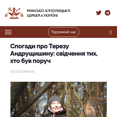
Підтримай нас
Спогади про Терезу
Андрущишину: свідчення тих,
хто був поруч
30.01.2026
10:56