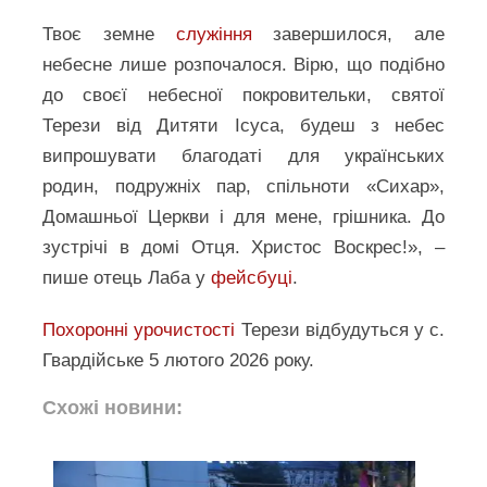
Твоє земне
служіння
завершилося, але
небесне лише розпочалося. Вірю, що подібно
до своєї небесної покровительки, святої
Терези від Дитяти Ісуса, будеш з небес
випрошувати благодаті для українських
родин, подружніх пар, спільноти «Сихар»,
Домашньої Церкви і для мене, грішника. До
зустрічі в домі Отця. Христос Воскрес!», –
пише отець Лаба у
фейсбуці
.
Похоронні урочистості
Терези відбудуться у с.
Гвардійське 5 лютого 2026 року.
Схожі новини: