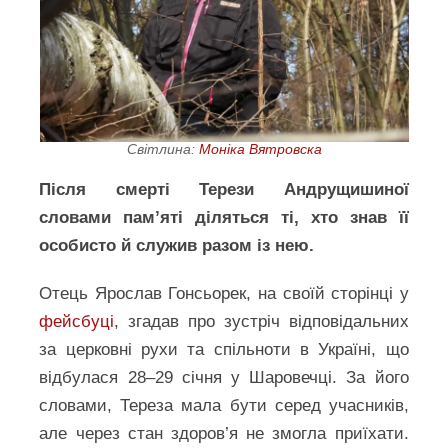
Світлина:
Моніка Вятровска
Після смерті Терези Андрущишиної
словами пам’яті діляться ті, хто знав її
особисто й служив разом із нею.
Отець Ярослав Гонсьорек, на своїй сторінці у
фейсбуці
, згадав про зустріч відповідальних
за церковні рухи та спільноти в Україні, що
відбулася 28–29 січня у Шаровечці. За його
словами, Тереза мала бути серед учасників,
але через стан здоров’я не змогла приїхати.