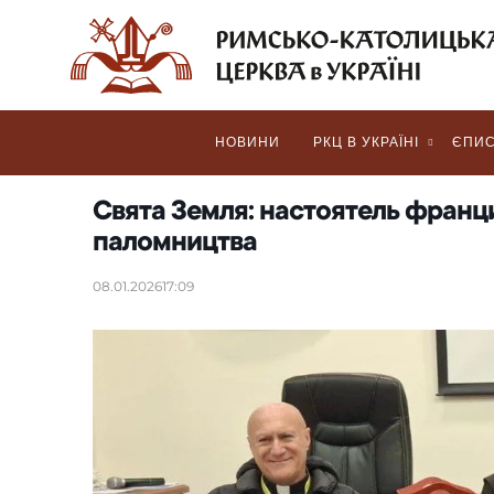
НОВИНИ
РКЦ В УКРАЇНІ
ЄПИС
Свята Земля: настоятель франц
паломництва
08.01.2026
17:09