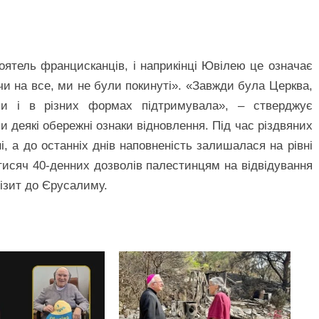
ятель францисканців, і наприкінці Ювілею це означає
и на все, ми не були покинуті». «Завжди була Церква,
ми і в різних формах підтримувала», – стверджує
и деякі обережні ознаки відновлення. Під час різдвяних
, а до останніх днів наповненість залишалася на рівні
 тисяч 40-денних дозволів палестинцям на відвідування
візит до Єрусалиму.