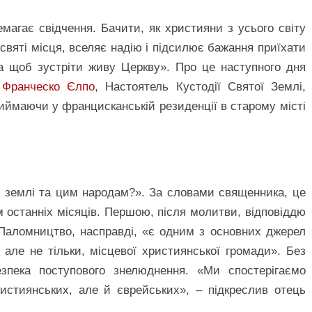
магає свідчення. Бачити, як християни з усього світу
святі місця, вселяє надію і підсилює бажання приїхати
а щоб зустріти живу Церкву». Про це наступного дня
ь
Франческо Єлпо
, Настоятель Кустодії Святої Землі,
риймаючи у францисканській резиденції в старому місті
 землі та цим народам?». За словами священника, це
 останніх місяців. Першою, після молитви, відповіддю
Паломництво, насправді, «є одним з основних джерел
 але не тільки, місцевої християнської громади». Без
зпека поступового знелюднення. «Ми спостерігаємо
християнських, але й єврейських», – підкреслив отець