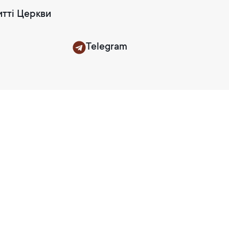
итті Церкви
Telegram