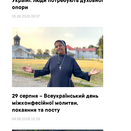
Україні: люди потребують духовної
опори
05.08.2026
09:37
29 серпня – Всеукраїнський день
міжконфесійної молитви,
покаяння та посту
04.08.2026
16:59