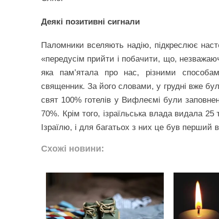
Деякі позитивні сигнали
Паломники вселяють надію, підкреслює насто
«передусім прийти і побачити, що, незважаюч
яка пам’ятала про нас, різними способа
священник. За його словами, у грудні вже бул
свят 100% готелів у Вифлеємі були заповнені
70%. Крім того, ізраїльська влада видала 25
Ізраїлю, і для багатьох з них це був перший 
Схожі новини: