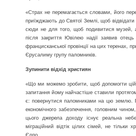
«Страх не перемагається словами, його пере
приїжджають до Святої Землі, щоб відвідати 
сюди не для того, щоб подивитися музей, 
після закриття Ювілею надії заявив отец
францисканської провінції на цих теренах, п
Єрусалиму групу паломників.
Зупинити відхід християн
«Що ми можемо зробити, щоб допомогти цій
запитання йому найчастіше ставили протягом
є: повернутися паломниками на цю землю. 
економічного забезпечення, головним чином,
цього джерела доходу існує реальна небе
міграційний відтік цілих сімей, не тільки 
Єлпо.