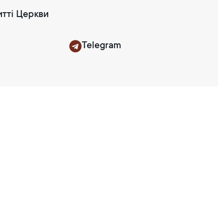
итті Церкви
Telegram