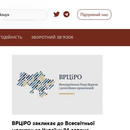
Підтримай нас
ГОДІЙНІСТЬ
ЗВОРОТНИЙ ЗВ’ЯЗОК
ВРЦіРО закликає до Всесвітньої