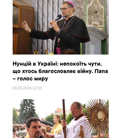
Нунцій в Україні: непокоїть чути,
що хтось благословляє війну. Папа
– голос миру
06.08.2026
10:53