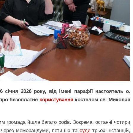
 січня 2026 року, від імені парафії настоятель о.
 про безоплатне
користування
костелом св. Миколая
 громада йшла багато років. Зокрема, останні чотири
: через меморандуми, петицію та
суди
трьох інстанцій,