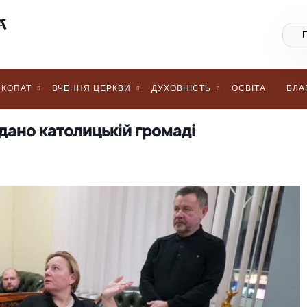
КОПАТ
ВЧЕННЯ ЦЕРКВИ
ДУХОВНІСТЬ
ОСВІТА
БЛА
едано католицькій громаді