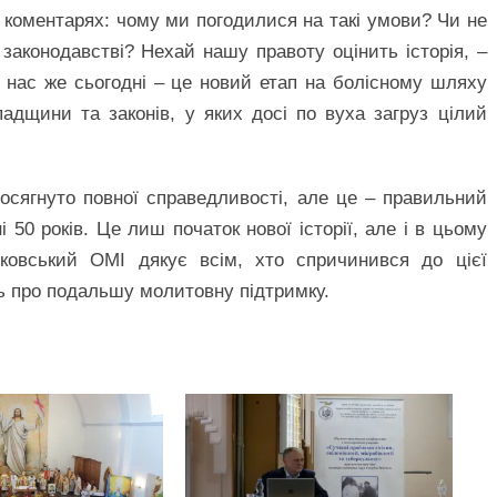
х коментарях: чому ми погодилися на такі умови? Чи не
законодавстві? Нехай нашу правоту оцінить історія, –
я нас же сьогодні – це новий етап на болісному шляху
адщини та законів, у яких досі по вуха загруз цілий
досягнуто повної справедливості, але це – правильний
 50 років. Це лиш початок нової історії, але і в цьому
ковський ОМІ дякує всім, хто спричинився до цієї
ть про подальшу молитовну підтримку.