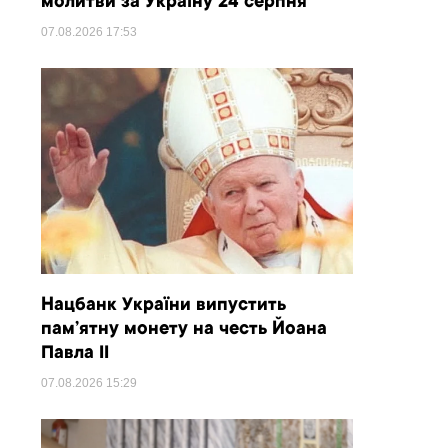
молитви за Україну 24 серпня
07.08.2026
17:53
Нацбанк України випустить
пам’ятну монету на честь Йоана
Павла II
07.08.2026
15:29