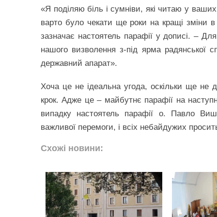
«Я поділяю біль і сумніви, які читаю у ваши
варто було чекати ще роки на кращі зміни в 
зазначає настоятель парафії у дописі. – Дл
нашого визволення з-під ярма радянської сп
державний апарат».
Хоча це не ідеальна угода, оскільки ще не 
крок. Адже це – майбутнє парафії на наступні
випадку настоятель парафії о. Павло Виш
важливої перемоги, і всіх небайдужих проси
Схожі новини: