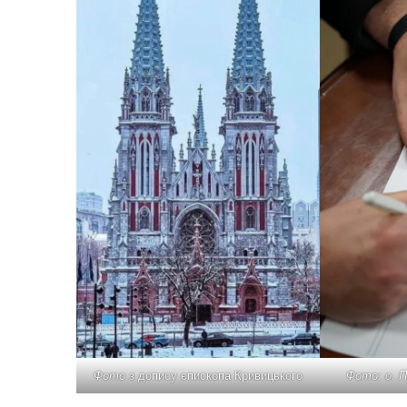
Фото
з допису єпископа Кривицького
Фото: о. 