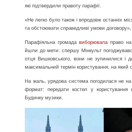
які підтвердили правоту парафії.
«Не легко було також і впродовж останніх мі
та обстоювати справедливі умови договору»,
Парафіяльна громада
виборювала
право на 
йшли до мети: спершу Мінкульт погоджувався
отця Вишковського, вони не зупинилися і 
максимальний термін користування, на який с
На жаль, урядова система погодилася не на
формат: передати костел у користування 
Будинку музики.