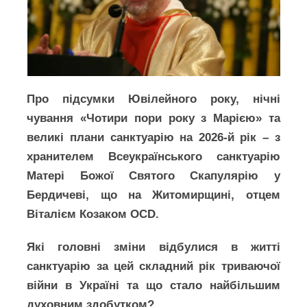
Про підсумки Ювілейного року, нічні
чування «Чотири пори року з Марією» та
великі плани санктуарію на 2026-й рік – з
хранителем Всеукраїнського санктуарію
Матері Божої Святого Скапулярію у
Бердичеві, що на Житомирщині, отцем
Віталієм Козаком OCD.
Які головні зміни відбулися в житті
санктуарію за цей складний рік триваючої
війни в Україні та що стало найбільшим
духовним здобутком?