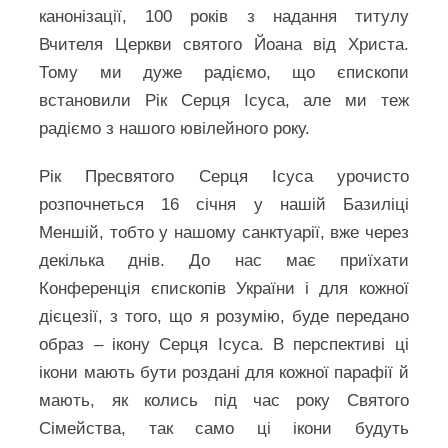
канонізації, 100 років з надання титулу
Вчителя Церкви святого Йоана від Христа.
Тому ми дуже радіємо, що єпископи
встановили Рік Серця Ісуса, але ми теж
радіємо з нашого ювілейного року.
Рік Пресвятого Серця Ісуса урочисто
розпочнеться 16 січня у нашій Базиліці
Меншій, тобто у нашому санктуарії, вже через
декілька днів. До нас має приїхати
Конференція єпископів України і для кожної
дієцезії, з того, що я розумію, буде передано
образ – ікону Серця Ісуса. В перспективі ці
ікони мають бути роздані для кожної парафії й
мають, як колись під час року Святого
Сімейства, так само ці ікони будуть