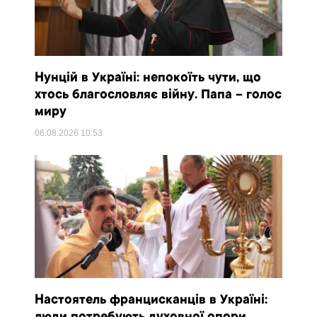
Нунцій в Україні: непокоїть чути, що
хтось благословляє війну. Папа – голос
миру
06.08.2026
10:53
Настоятель францисканців в Україні: