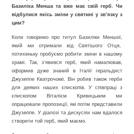
Базиліка Менша та вже має свій герб. Чи
відбулися якісь зміни у святині у зв’язку з
цим?
Коли говоримо про титул Базиліки Меншої,
який ми отримали від Святішого Отця,
потихеньку пробуємо робити зміни в нашому
храмі. Так, з’явився герб, який намалював,
оформив дуже знаний в Італії геральдист
Джузеппе Кватрочоккі. Він робив також герби
для деяких наших єпископів. У співпраці з
єпископом Віталієм Кривицьким ми
опрацювали пропозиції, які потім представили
Джузеппе. У діалозі та дискусіях нам вдалося
створити той герб, який маємо.