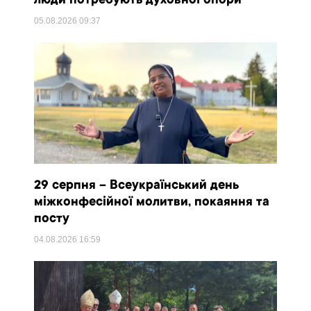
люди потребують духовної опори
05.08.2026
09:37
29 серпня – Всеукраїнський день
міжконфесійної молитви, покаяння та
посту
04.08.2026
16:59