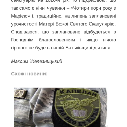
санктуарію на 2026-й рік, то підкреслюю, що
так само є нічні чування – «Чотири пори року з
Марією» і, традиційно, на липень заплановані
урочистості Матері Божої Святого Скапулярію.
Сподіваюся, що заплановане відбудеться з
Господнім благословенням і якщо нічого
гіршого не буде в нашій Батьківщині діятися.
Максим Железницький
Схожі новини: