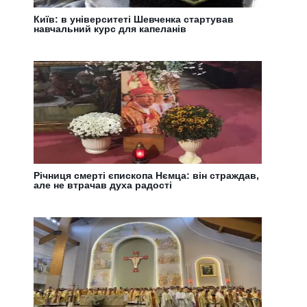
Київ: в університеті Шевченка стартував
навчальний курс для капеланів
Річниця смерті єпископа Нємца: він страждав,
але не втрачав духа радості