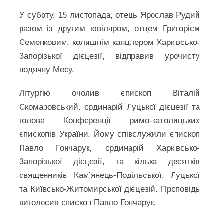
У суботу, 15 листопада, отець Ярослав Рудий
разом із другим ювіляром, отцем Григорієм
Семенковим, колишнім канцлером Харківсько-
Запорізької дієцезії, відправив урочисту
подячну Месу.
Літургію очолив єпископ Віталій
Скомаровський, ординарій Луцької дієцезії та
голова Конференції римо-католицьких
єпископів України. Йому співслужили єпископ
Павло Гончарук, ординарій Харківсько-
Запорізької дієцезії, та кілька десятків
священників Кам’янець-Подільської, Луцької
та Київсько-Житомирської дієцезій. Проповідь
виголосив єпископ Павло Гончарук.