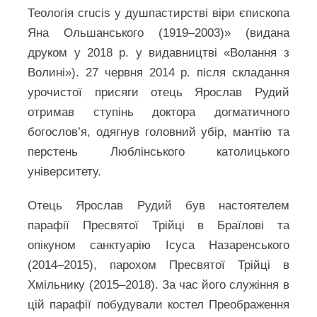
Теологія crucis у душпастирстві віри єпископа
Яна Ольшанського (1919–2003)» (видана
друком у 2018 р. у видавництві «Волання з
Волині»). 27 червня 2014 р. після складання
урочистої присяги отець Ярослав Рудий
отримав ступінь доктора догматичного
богослов’я, одягнув головний убір, мантію та
перстень Люблінського католицького
університету.
Отець Ярослав Рудий був настоятелем
парафії Пресвятої Трійці в Браїлові та
опікуном санктуарію Ісуса Назаренського
(2014–2015), парохом Пресвятої Трійці в
Хмільнику (2015–2018). За час його служіння в
цій парафії побудували костел Преображення