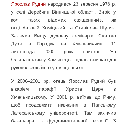
Ярослав Рудий
народився 23 вересня 1976 р.
у селі Деребчин Вінницької області. Виріс у
колі таких відомих священників, як
отці Антоній Хоміцький та Станіслав Шуляк.
Закінчив Вищу духовну семінарію Святого
Духа в Городку на Хмельниччині. 11
листопада 2000 року єпископ Ян
Ольшанський у Кам’янець-Подільській катедрі
рукоположив його у священники.
У 2000–2001 рр. отець Ярослав Рудий був
вікарієм парафії Христа Царя в
Хмельницькому. У 2001 р. виїхав до Риму,
щоб продовжити навчання в Папському
Латеранському університеті. Там закінчив
бакалаврат із фундаментальної теології. З