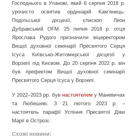
Господнього в Уланові, який 6 серпня 2018 р.
урочисто освятив ординарій Кам’янець-
Подільської дієцезії, єпископ Леон
Дубравський OFM. 25 липня 2018 р. отця
Ярослава Рудого призначили віцеректором
Вищої духовної семінарії Пресвятого Серця
Ісуса Київсько-Житомирської дієцезії у
Ворзелі під Києвом. До 20 серпня 2022 р. він
був префектом Вищої духовної семінарії
Пресвятого Серця Ісуса у Ворзелі.
У 2022–2023 рр. був
настоятелем
у Маневичах
та Любешеві. З 21 лютого 2023 р. –
настоятель парафії Успіння Пресвятої Діви
Марії в Острозі.
Схожі новини: