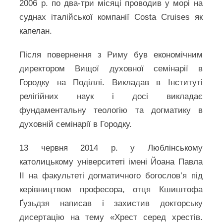
2006 р. по два-три місяці проводив у морі на
суднах італійської компанії Costa Cruises як
капелан.
Після повернення з Риму був економічним
директором Вищої духовної семінарії в
Городку на Поділлі. Викладав в Інституті
релігійних наук і досі викладає
фундаментальну теологію та догматику в
духовній семінарії в Городку.
13 червня 2014 р. у Люблінському
католицькому університеті імені Йоана Павла
ІІ на факультеті догматичного богослов’я під
керівництвом професора, отця Кшиштофа
Ґузьдзя написав і захистив докторську
дисертацію на тему «Хрест серед хрестів.