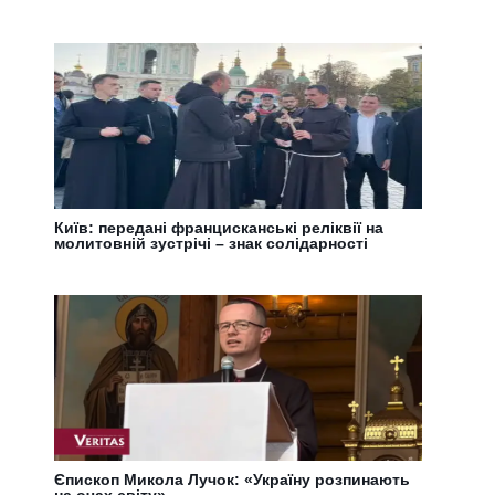
Київ: передані францисканські реліквії на
молитовній зустрічі – знак солідарності
Єпископ Микола Лучок: «Україну розпинають