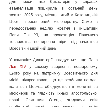
для преси, яке Дикастерія у справах
євангелізації поширила в останній день
жовтня 2025 року, місяця, який у Католицькій
Церкві присвячений місіонерству. Саме в
передостанню неділю жовтня з ініціативи
Папи Пія XI, на пропозицію Папського
товариства поширення віри, відзначається
Всесвітній місійний день.
У комюніке Дикастерії нагадується, що Папа
Лев XIV
у своєму зверненні, поширеному
цього року на підтримку Всесвітнього дня
місій, підкреслював, що це особлива нагода,
коли вся Церква об’єднується в молитві за
місіонерів та плідність їхньої апостольської
праці. Святіший Отець, згадуючи свій
особистий досвід священника, а потім