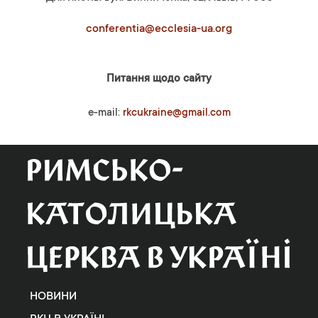
conferentia@ecclesia-ua.org
Питання щодо сайту
e-mail:
rkcukraine@gmail.com
НОВИНИ