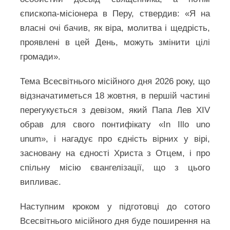
єпископа-місіонера в Перу, ствердив: «Я на
власні очі бачив, як віра, молитва і щедрість,
проявлені в цей День, можуть змінити цілі
громади».
Тема Всесвітнього місійного дня 2026 року, що
відзначатиметься 18 жовтня, в першій частині
перегукується з девізом, який Папа Лев XIV
обрав для свого понтифікату «In Illo uno
unum», і нагадує про єдність вірних у вірі,
засновану на єдності Христа з Отцем, і про
спільну місію євангелізації, що з цього
випливає.
Наступним кроком у підготовці до сотого
Всесвітнього місійного дня буде поширення на