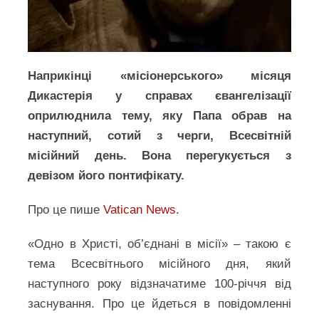
Наприкінці «місіонерського» місяця
Дикастерія у справах євангелізації
оприлюднила тему, яку Папа обрав на
наступний, сотий з черги, Всесвітній
місійний день. Вона перегукується з
девізом його понтифікату.
Про це пише
Vatican News
.
«Одно в Христі, об’єднані в місії» – такою є
тема Всесвітнього місійного дня, який
наступного року відзначатиме 100-річчя від
заснування. Про це йдеться в повідомленні