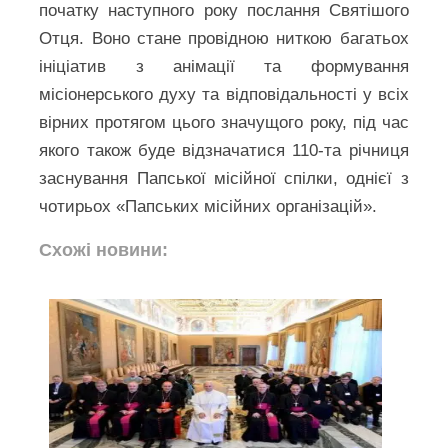
початку наступного року послання Святішого
Отця. Воно стане провідною ниткою багатьох
ініціатив з анімації та формування
місіонерського духу та відповідальності у всіх
вірних протягом цього значущого року, під час
якого також буде відзначатися 110-та річниця
заснування Папської місійної спілки, однієї з
чотирьох «Папських місійних організацій».
Схожі новини: