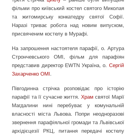
фільми про київський костел святого Миколая
та житомирську конкатедру святої Софії.
Наразі триває робота над новим випуском,
присвяченим костелу в Мурафі.
На запрошення настоятеля парафії, о. Артура
Стрончевського OMI, фільм для парафіян
представив директор EWTN Україна, о.
Сергій
Захарченко OMI
.
Півгодинна стрічка розповідає про історію
парафії та її сучасне життя.
Храм
святої Марії
Магдалини нині перебуває у комунальній
власності міста Львова. Попри неодноразові
звернення парафіяльної громади та Львівської
архідієцезії РКЦ, питання передачі костелу