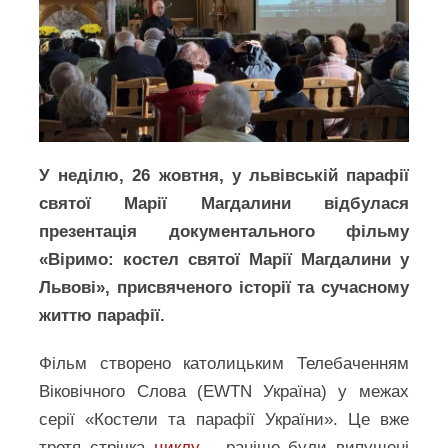
У неділю, 26 жовтня, у львівській парафії
святої Марії Магдалини відбулася
презентація документального фільму
«Віримо: костел святої Марії Магдалини у
Львові», присвяченого історії та сучасному
життю парафії.
Фільм створено католицьким Телебаченням
Віковічного Слова (EWTN Україна) у межах
серії «Костели та парафії України». Це вже
третя стрічка
циклу
– раніше були випущені