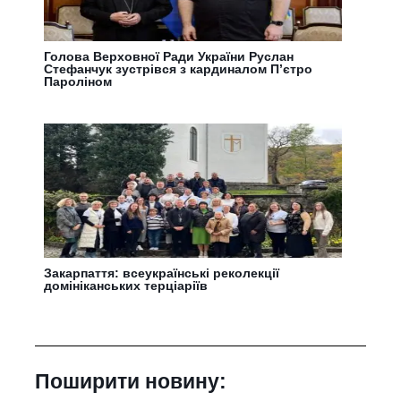
Голова Верховної Ради України Руслан
Стефанчук зустрівся з кардиналом П’єтро
Пароліном
Закарпаття: всеукраїнські реколекції
домініканських терціаріїв
Поширити новину: