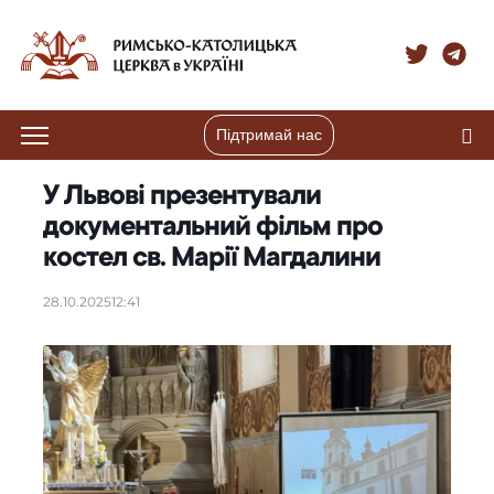
Підтримай нас
У Львові презентували
документальний фільм про
костел св. Марії Магдалини
28.10.2025
12:41