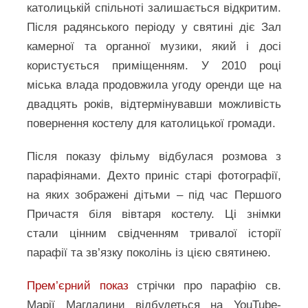
католицькій спільноті залишається відкритим.
Після радянського періоду у святині діє Зал
камерної та органної музики, який і досі
користується приміщенням. У 2010 році
міська влада продовжила угоду оренди ще на
двадцять років, відтермінувавши можливість
повернення костелу для католицької громади.
Після показу фільму відбулася розмова з
парафіянами. Дехто приніс старі фотографії,
на яких зображені дітьми – під час Першого
Причастя біля вівтаря костелу. Ці знімки
стали цінним свідченням тривалої історії
парафії та зв’язку поколінь із цією святинею.
Прем’єрний показ
стрічки про парафію св.
Марії Магдалини відбудеться на YouTube-