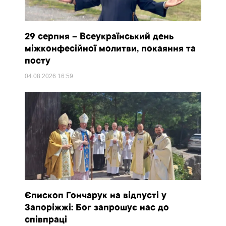
29 серпня – Всеукраїнський день
міжконфесійної молитви, покаяння та
посту
04.08.2026
16:59
Єпископ Гончарук на відпусті у
Запоріжжі: Бог запрошує нас до
співпраці