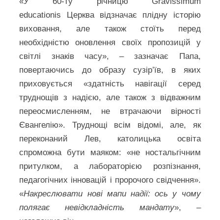
«У 60-ту річницю Gravissimum
educationis Церква відзначає плідну історію
виховання, але також стоїть перед
необхідністю оновлення своїх пропозицій у
світлі знаків часу», – зазначає Папа,
повертаючись до образу сузір’їв, в яких
приховується «здатність навігації серед
труднощів з надією, але також з відважним
переосмисленням, не втрачаючи вірності
Євангелію». Труднощі всім відомі, але, як
переконаний Лев, католицька освіта
спроможна бути маяком: «не ностальгічним
притулком, а лабораторією розпізнання,
педагогічних інновацій і пророчого свідчення».
«
Накреслювати нові мапи надії: ось у чому
полягає невідкладність мандату
», –