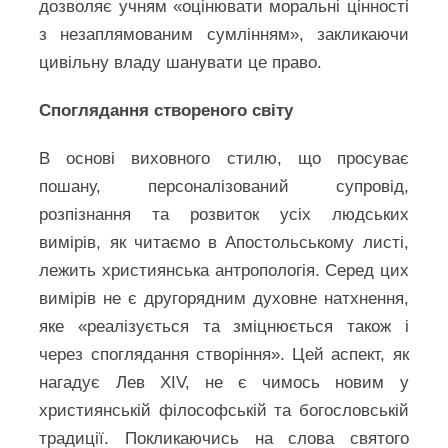
дозволяє учням «оцінювати моральні цінності
з незаплямованим сумлінням», закликаючи
цивільну владу шанувати це право.
Споглядання створеного світу
В основі виховного стилю, що просуває
пошану, персоналізований супровід,
розпізнання та розвиток усіх людських
вимірів, як читаємо в Апостольському листі,
лежить християнська антропологія. Серед цих
вимірів не є другорядним духовне натхнення,
яке «реалізується та зміцнюється також і
через споглядання створіння». Цей аспект, як
нагадує Лев XIV, не є чимось новим у
християнській філософській та богословській
традиції. Покликаючись на слова святого