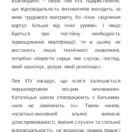
взаємодію», – пише Лев XIV, підкреслюючи,
що відповідальність вихователів виходить за
межі трудового контракту, бо «їхнє свідчення
вартує більше від їхніх уроків». І якщо
йдеться про постійну необхідність
підвищування кваліфікації, то в цьому не
вистачить лише технічного оновлення,
потрібно «берегти серце, яке слухає, погляд,
який заохочує, розум, який розпізнає».
Лев XIV нагадує, що «сімʼя залишається
першочерговим місцем виховання».
Католицькі школи співпрацюють з батьками,
«але не замінюють їх». Таким чином,
«освітньо-виховний альянс вимагає
цілеспрямованості, вміння слухати та спільної
відповідальності», це водночас «важка праця і