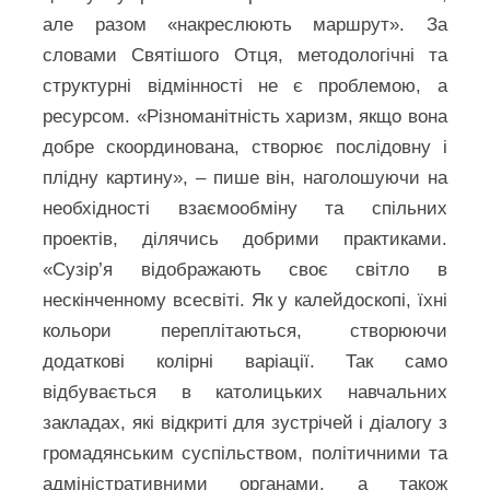
але разом «накреслюють маршрут». За
словами Святішого Отця, методологічні та
структурні відмінності не є проблемою, а
ресурсом. «Різноманітність харизм, якщо вона
добре скоординована, створює послідовну і
плідну картину», – пише він, наголошуючи на
необхідності взаємообміну та спільних
проектів, ділячись добрими практиками.
«Сузір’я відображають своє світло в
нескінченному всесвіті. Як у калейдоскопі, їхні
кольори переплітаються, створюючи
додаткові колірні варіації. Так само
відбувається в католицьких навчальних
закладах, які відкриті для зустрічей і діалогу з
громадянським суспільством, політичними та
адміністративними органами, а також