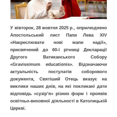
У вівторок, 28 жовтня 2025 р., оприлюднено
Апостольський лист Папи Лева XIV
«Накреслювати нові мапи надії»,
присвячений до 60-ї річниці Декларації
Другого Ватиканського Собору
«Gravissimum educationis». Відзначаючи
актуальність постулатів соборового
документа, Святіший Отець вказує на
виклики наших днів, на які покликані дати
відповідь «сузір’я» різних форм і проявів
освітньо-виховної діяльності в Католицькій
Церкві.