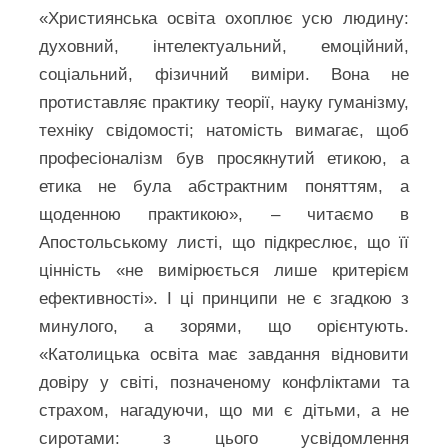
«Християнська освіта охоплює усю людину:
духовний, інтелектуальний, емоційний,
соціальний, фізичний виміри. Вона не
протиставляє практику теорії, науку гуманізму,
техніку свідомості; натомість вимагає, щоб
професіоналізм був просякнутий етикою, а
етика не була абстрактним поняттям, а
щоденною практикою», – читаємо в
Апостольському листі, що підкреслює, що її
цінність «не вимірюється лише критерієм
ефективності». І ці принципи не є згадкою з
минулого, а зорями, що орієнтують.
«Католицька освіта має завдання відновити
довіру у світі, позначеному конфліктами та
страхом, нагадуючи, що ми є дітьми, а не
сиротами: з цього усвідомлення