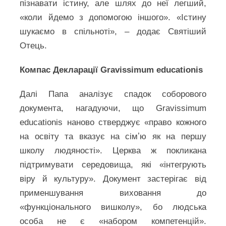
пізнавати істину, але шлях до неї легший,
«коли йдемо з допомогою іншого». «Істину
шукаємо в спільноті», – додає Святіший
Отець.
Компас Декларації Gravissimum educationis
Далі Папа аналізує спадок соборового
документа, нагадуючи, що Gravissimum
educationis наново стверджує «право кожного
на освіту та вказує на сімʼю як на першу
школу людяності». Церква ж покликана
підтримувати середовища, які «інтегрують
віру й культуру». Документ застерігає від
применшування виховання до
«функціонального вишколу», бо людська
особа не є «набором компетенцій».