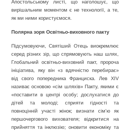
Апостольському листі, що наголошує, що
вирішальним моментом є не технології, а те,
як ми ними користуємося.
Полярна зоря Освітньо-виховного пакту
Підсумовуючи, Святіший Отець виокремлює
серед різних зір, що спрямовують наш шлях,
Глобальний освітньо-виховний пакт, пророча
ініціатива, яку він «з вдячністю перебирає»
від свого попередника Франциска. Лев XIV
називає основою «сім шляхів» Пакту, якими є
«поставити в центрі особу; дослухатися до
дітей та молоді; сприяти гідності та
повноцінній участі жінок; визнати сім’ю як
першочергового вихователя; відкритися на
прийняття та інклюзію; оновити економіку та