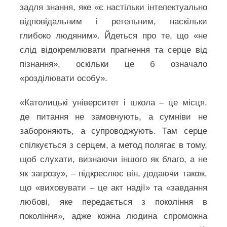
задля знання, яке «є настільки інтелектуально
відповідальним і ретельним, наскільки
глибоко людяним». Йдеться про те, що «не
слід відокремлювати прагнення та серце від
пізнання», оскільки це б означало
«розділювати особу».
«Католицькі університет і школа – це місця,
де питання не замовчують, а сумніви не
забороняють, а супроводжують. Там серце
спілкується з серцем, а метод полягає в тому,
щоб слухати, визнаючи іншого як благо, а не
як загрозу», – підкреслює він, додаючи також,
що «виховувати – це акт надії» та «завдання
любові, яке передається з покоління в
покоління», адже кожна людина спроможна