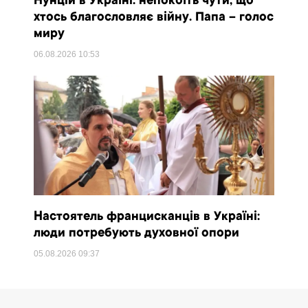
Нунцій в Україні: непокоїть чути, що
хтось благословляє війну. Папа – голос
миру
06.08.2026
10:53
Настоятель францисканців в Україні:
люди потребують духовної опори
05.08.2026
09:37