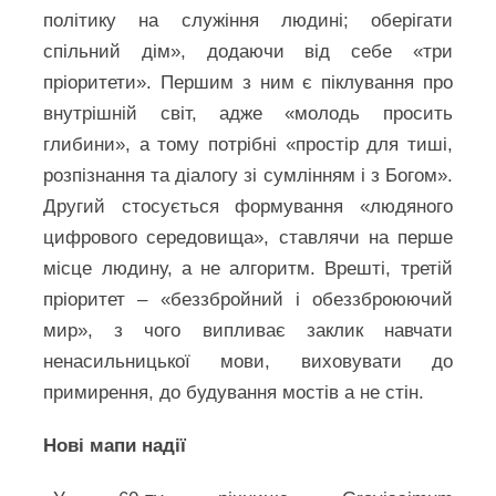
політику на служіння людині; оберігати
спільний дім», додаючи від себе «три
пріоритети». Першим з ним є піклування про
внутрішній світ, адже «молодь просить
глибини», а тому потрібні «простір для тиші,
розпізнання та діалогу зі сумлінням і з Богом».
Другий стосується формування «людяного
цифрового середовища», ставлячи на перше
місце людину, а не алгоритм. Врешті, третій
пріоритет – «беззбройний і обеззброюючий
мир», з чого випливає заклик навчати
ненасильницької мови, виховувати до
примирення, до будування мостів а не стін.
Нові мапи надії