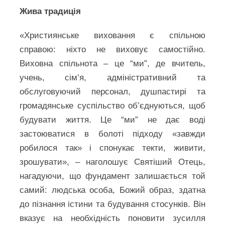
Жива традиція
«Християнське виховання є спільною
справою: ніхто не виховує самостійно.
Виховна спільнота – це “ми”, де вчитель,
учень, сім’я, адміністративний та
обслуговуючий персонал, душпастирі та
громадянське суспільство об’єднуються, щоб
будувати життя. Це “ми” не дає воді
застоюватися в болоті підходу «завжди
робилося так» і спонукає текти, живити,
зрошувати», – наголошує Святіший Отець,
нагадуючи, що фундамент залишається той
самий: людська особа, Божий образ, здатна
до пізнання істини та будування стосунків. Він
вказує на необхідність поновити зусилля