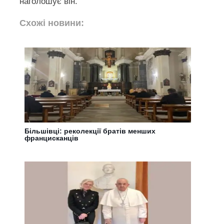
наголошує він.
Схожі новини:
Більшівці: реколекції братів менших
францисканців