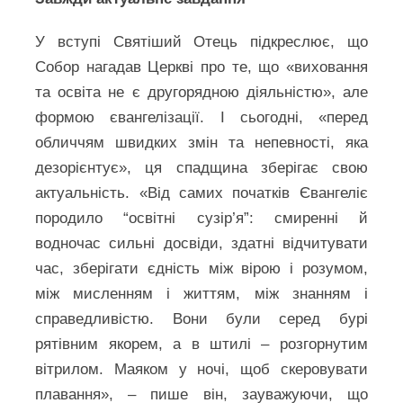
У вступі Святіший Отець підкреслює, що
Собор нагадав Церкві про те, що «виховання
та освіта не є другорядною діяльністю», але
формою євангелізації. І сьогодні, «перед
обличчям швидких змін та непевності, яка
дезорієнтує», ця спадщина зберігає свою
актуальність. «Від самих початків Євангеліє
породило “освітні сузір’я”: смиренні й
водночас сильні досвіди, здатні відчитувати
час, зберігати єдність між вірою і розумом,
між мисленням і життям, між знанням і
справедливістю. Вони були серед бурі
рятівним якорем, а в штилі – розгорнутим
вітрилом. Маяком у ночі, щоб скеровувати
плавання», – пише він, зауважуючи, що