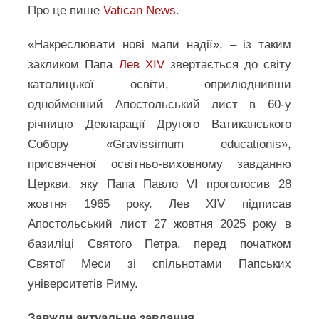
Про це пише
Vatican News
.
«Накреслювати нові мапи надії», – із таким
закликом Папа
Лев XIV
звертається до світу
католицької освіти, оприлюднивши
однойменний Апостольський лист в 60-у
річницю Декларації Другого Ватиканського
Собору «Gravissimum educationis»,
присвяченої освітньо-виховному завданню
Церкви, яку Папа Павло VI проголосив 28
жовтня 1965 року. Лев XIV підписав
Апостольський лист 27 жовтня 2025 року в
базиліці Святого Петра, перед початком
Святої Меси зі спільнотами Папських
університетів Риму.
Завжди актуальне завдання