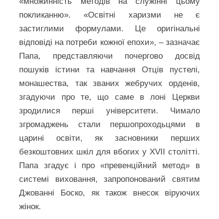
«множинність методів на служінні цьому
покликанню». «Освітні харизми не є
застиглими формулами. Це оригінальні
відповіді на потреби кожної епохи», – зазначає
Папа, представляючи почергово досвід
пошуків істини та навчання Отців пустелі,
монашества, так званих жебручих орденів,
згадуючи про те, що саме в лоні Церкви
зродилися перші університети. Чимало
згромаджень стали першопроходьцями в
царині освіти, як засновники перших
безкоштовних шкіл для вбогих у XVII столітті.
Папа згадує і про «превенційний метод» в
системі виховання, запропонований святим
Джованні Боско, як також внесок віруючих
жінок.