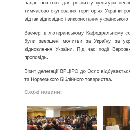
надає поштовх для розвитку культури певн
тимчасово окупованих територіях України рос
відтак відповідно і використання українського
Ввечері в лютеранському Кафедральному соб
були звершені молитви за Україну, за укр
відновлення України. Під час події Верх
проповідь.
Візит делегації ВРЦіРО до Осло відбувається
та Норвезького Біблійного товариства.
Схожі новини: