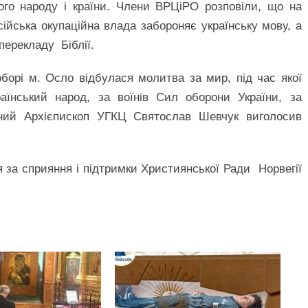
ого народу і країни. Члени ВРЦіРО розповіли, що на
ійська окупаційна влада забороняє українську мову, а
 перекладу Біблії.
орі м. Осло відбулася молитва за мир, під час якої
аїнський народ, за воїнів Сил оборони України, за
овний Архієпископ УГКЦ Святослав Шевчук виголосив
 за сприяння і підтримки Християнської Ради Норвегії