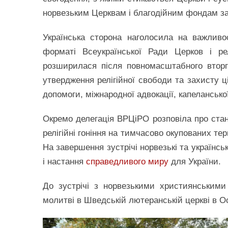
норвезьким Церквам і благодійним фондам за
Українська сторона наголосила на важливос
форматі Всеукраїнської Ради Церков і ре
розширилася після повномасштабного вторг
утвердження релігійної свободи та захисту 
допомоги, міжнародної адвокації, капелансько
Окремо делегація ВРЦіРО розповіла про стан 
релігійні гоніння на тимчасово окупованих тер
На завершення зустрічі норвезькі та українс
і настання
справедливого миру
для України.
До зустрічі з норвезькими християнськими
молитві в Шведській лютеранській церкві в О