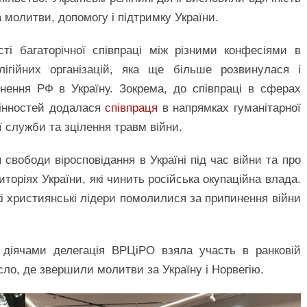
 молитви, допомогу і підтримку України.
ті багаторічної співпраці між різними конфесіями в
лігійних організацій, яка ще більше розвинулася і
нення РФ в Україну. Зокрема, до співпраці в сферах
цінностей додалася
співпраця
в напрямках гуманітарної
ї служби та зцілення травм війни.
свободи віросповідання в Україні під час війни та про
иторіях України, які чинить російська окупаційна влада.
ькі християнські лідери помолилися за припинення війни
 діячами делегація ВРЦіРО взяла участь в ранковій
сло, де звершили молитви за Україну і Норвегію.