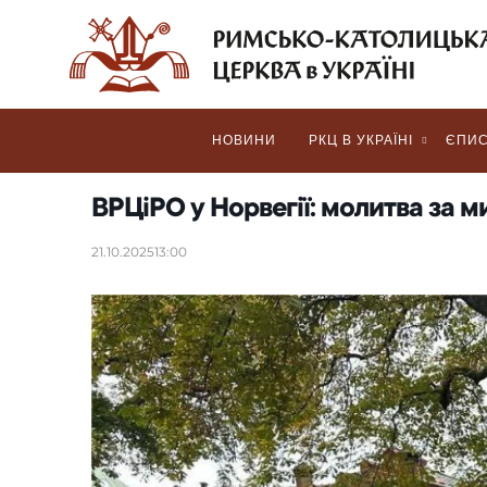
НОВИНИ
РКЦ В УКРАЇНІ
ЄПИС
ВРЦіРО у Норвегії: молитва за ми
21.10.2025
13:00