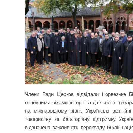
Члени Ради Церков відвідали Норвезьке Б
основними віхами історії та діяльності това
на міжнародному рівні. Українські релігій
товариству за багаторічну підтримку Україн
відзначена важливість перекладу Біблії нац