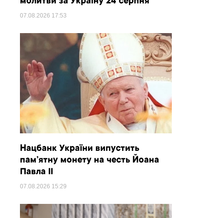
молитви за Україну 24 серпня
07.08.2026
17:53
Нацбанк України випустить
пам’ятну монету на честь Йоана
Павла II
07.08.2026
15:29