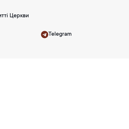
итті Церкви
Telegram