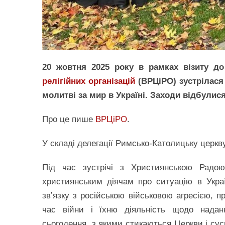
20 жовтня 2025 року в рамках візиту до
релігійних організацій
(ВРЦіРО) зустрілас
молитві за мир в Україні. Заходи відбули
Про це пише
ВРЦіРО
.
У складі делегації Римсько-Католицьку церк
Під час зустрічі з Християнською Радою
християнським діячам про ситуацію в Украї
звʼязку з російською військовою агресією, пр
час війни і їхню діяльність щодо нада
сьогодення, з якими стикаються Церкви і сусп