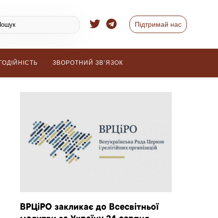
Підтримай нас
ГОДІЙНІСТЬ
ЗВОРОТНИЙ ЗВ’ЯЗОК
ВРЦіРО закликає до Всесвітньої