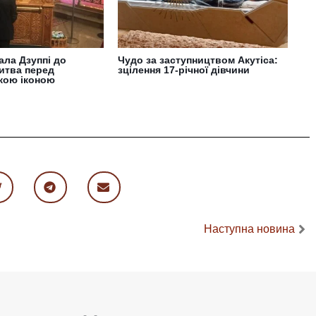
ала Дзуппі до
Чудо за заступництвом Акутіса:
итва перед
зцілення 17-річної дівчини
кою іконою
Наступна новина