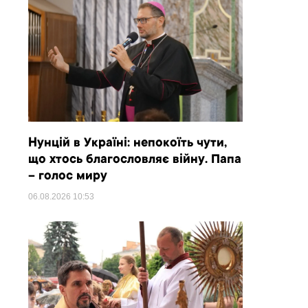
Нунцій в Україні: непокоїть чути,
що хтось благословляє війну. Папа
– голос миру
06.08.2026
10:53