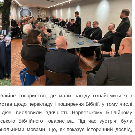
іблійне товариство, де мали нагоду ознайомитися з
риства щодо перекладу і поширення Біблії, у тому числі
ні діячі висловили вдячність Норвезькому Біблійному
ського Біблійного товариства. Під час зустрічі була
іональними мовами, що, як показує історичний досвід,