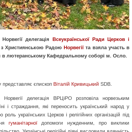
 Норвегії делегація
Всеукраїнської Ради Церков і
я з Християнською Радою
Норвегії
та взяла участь в
ся в лютеранському Кафедральному соборі м. Осло.
ву представляє єпископ
Віталій Кривицький
SDB.
 Норвегії делегація ВРЦіРО розповіла норвезьким
ні і страждання, які переносить український народ у
о роль українських Церков і релігійних організацій під
ння
гуманітарної
допомоги нужденним, про виклики
ільство. Українські релігійні діячі висловили вдячність