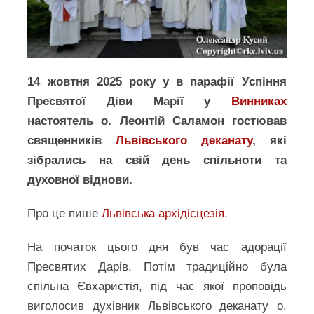
14 жовтня 2025 року у в парафії Успіння
Пресвятої Діви Марії у
Винниках
настоятель о. Леонтій Саламон гостював
священників
Львівського деканату
, які
зібрались на свій день спільноти та
духовної віднови.
Про це пише
Львівська архідієцезія
.
На початок цього дня був час адорації
Пресвятих Дарів. Потім традиційно була
спільна Євхаристія, під час якої проповідь
виголосив духівник Львівського деканату о.