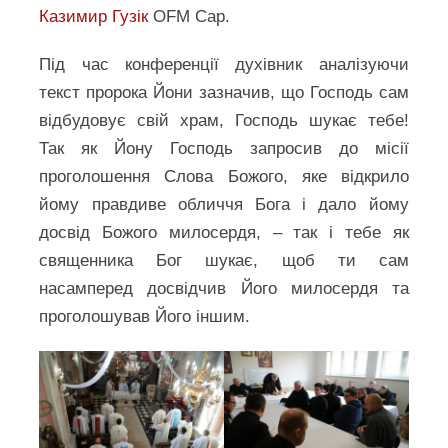
Казимир Гузік
ОFМ Сар.
Під час конференції духівник аналізуючи
текст пророка Йони зазначив, що Господь сам
відбудовує свій храм, Господь шукає тебе!
Так як Йону Господь запросив до місії
проголошення Слова Божого, яке відкрило
йому правдиве обличчя Бога і дало йому
досвід Божого милосердя, – так і тебе як
священника Бог шукає, щоб ти сам
насамперед досвідчив Його милосердя та
проголошував Його іншим.