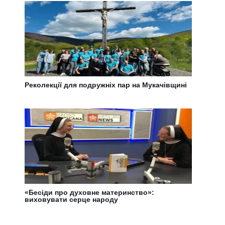
Реколекції для подружніх пар на Мукачівщині
«Бесіди про духовне материнство»:
виховувати серце народу