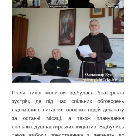
Після тихої молитви відбулась братерська
зустріч, де під час спільних обговорень
піднімались питання головних подій деканату
за останні місяці, а також планування
спільних душпастирських ініціатив. Відбулись
також вибори представника з деканату до