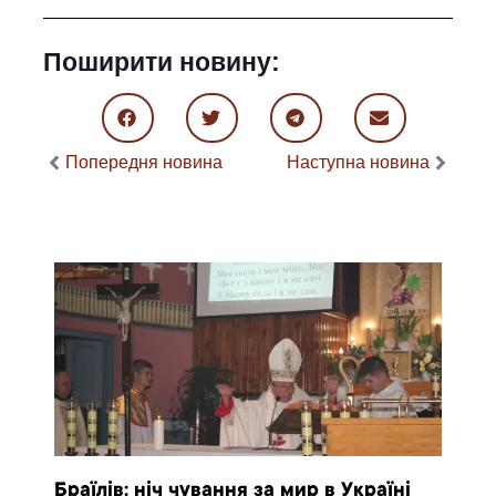
Поширити новину:
Попередня новина
Наступна новина
Браїлів: ніч чування за мир в Україні