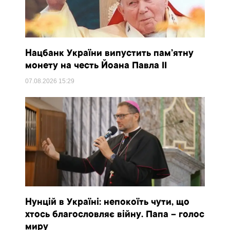
Нацбанк України випустить пам’ятну
монету на честь Йоана Павла II
07.08.2026
15:29
Нунцій в Україні: непокоїть чути, що
хтось благословляє війну. Папа – голос
миру