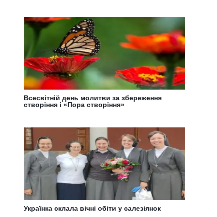
Всесвітній день молитви за збереження
створіння і «Пора створіння»
Українка склала вічні обіти у салезіянок