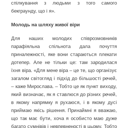
спілкування з людьми з того самого
бекграунду, що і я».
Молодь на шляху живої віри
Для наших молодих співрозмовників
парафіяльна спільнота дала почуття
приналежності, яке вони стараються плекати
дотепер. Але не тільки це: там зародилася
їхня віра. «Для мене віра – це те, що організує
загалом світогляд і підхід до більшості речей,
– каже Мирослава. – Тобто це як пункт виходу,
який визначає, як я ставлюся до різних речей,
в якому напрямку я рухаюся, і в якому дусі
приймаю якісь рішення. Принаймні я вважаю,
що так має бути, хоча я особисто маю дуже
багато сумнівів і невпевненості в цьому. Тобто