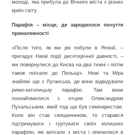
молоді, яка прибула до Вічного міста з різних
країн світу.
Парафія – місце, де зародилося почуття
приналежності
«Після того, як ми рік побули в Японії, –
пригадує Наокі події десятирічної давності, –
ми повернулися до Києва на два тижні і потім
також поїхали до Польщі». Ніокі та Міра
знайомі ще з Луганська, де вони відвідували
римо-католицьку парафію. Там вони
познайомилися з отцем Олександром
Пухальським, який тоді ще був семінаристом.
Коли він став священником, то старався
підтримувати і гуртувати своїх колишніх
парафіян, які виїхали з міста і опинилися в