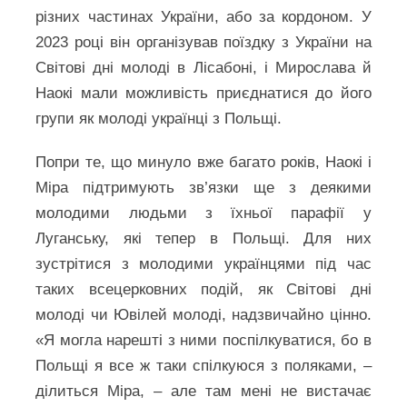
різних частинах України, або за кордоном. У
2023 році він організував поїздку з України на
Світові дні молоді в Лісабоні, і Мирослава й
Наокі мали можливість приєднатися до його
групи як молоді українці з Польщі.
Попри те, що минуло вже багато років, Наокі і
Міра підтримують зв’язки ще з деякими
молодими людьми з їхньої парафії у
Луганську, які тепер в Польщі. Для них
зустрітися з молодими українцями під час
таких всецерковних подій, як Світові дні
молоді чи Ювілей молоді, надзвичайно цінно.
«Я могла нарешті з ними поспілкуватися, бо в
Польщі я все ж таки спілкуюся з поляками, –
ділиться Міра, – але там мені не вистачає