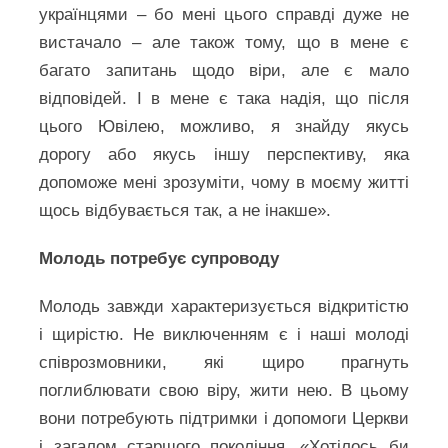
українцями – бо мені цього справді дуже не
вистачало – але також тому, що в мене є
багато запитань щодо віри, але є мало
відповідей. І в мене є така надія, що після
цього Ювілею, можливо, я знайду якусь
дорогу або якусь іншу перспективу, яка
допоможе мені зрозуміти, чому в моєму житті
щось відбувається так, а не інакше».
Молодь потребує супроводу
Молодь завжди характеризується відкритістю
і щирістю. Не виключенням є і наші молоді
співрозмовники, які щиро прагнуть
поглиблювати свою віру, жити нею. В цьому
вони потребують підтримки і допомоги Церкви
і загалом старшого покоління. «Хотілось би