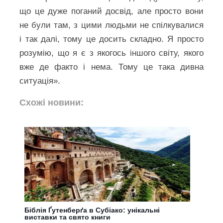
що це дуже поганий досвід, але просто вони
не були там, з цими людьми не спілкувалися
і так далі, тому це досить складно. Я просто
розумію, що я є з якогось іншого світу, якого
вже де факто і нема. Тому це така дивна
ситуація».
Схожі новини:
Біблія Ґутенберґа в Субіако: унікальні
виставки та свято книги