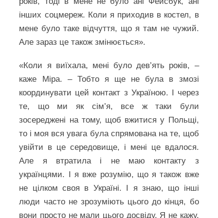
років, тоді в мене не було ані Фейсбук, ані
інших соцмереж. Коли я приходив в костел, в
мене було таке відчуття, що я там не чужий.
Але зараз це також змінюється».
«Коли я виїхала, мені було дев’ять років, –
каже Міра. – Тобто я ще не була в змозі
координувати цей контакт з Україною. І через
те, що ми як сім’я, все ж таки були
зосереджені на тому, щоб вжитися у Польщі,
то і моя вся увага була спрямована на те, щоб
увійти в це середовище, і мені це вдалося.
Але я втратила і не маю контакту з
українцями. І я вже розумію, що я також вже
не цілком своя в Україні. І я знаю, що інші
люди часто не зрозуміють цього до кінця, бо
вони просто не мали цього досвіду. Я не кажу,