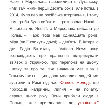
Наокі і Мирослава народилися в Луганську.
«Ми там жили перші десять років, але потім, в
2014, було перше російське вторгнення, і тому
нам треба було виїхати, – розповідає Наокі. –
Я виїхав до Японії, а Мирослава виїхала до
Польщі». Наокі тоді мав одинадцять років,
Міра (як її кличуть друзі) – дев’ять. В інтерв’ю
для Радіо Ватикану – Vatican News вони
розповідають про прагнення підтримувати
зв’язок з Україною, про перепони на цьому
шляху та про те, яке значення має віра в
їхньому житті. Цих двох молодих людей ми
зустріли в Римі під час
Ювілею молоді
, що
проходив наприкінці липня – на початку
серпня цього року. Вони прибули сюди з
Польщі, але приєдналися до
української