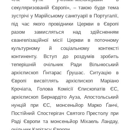
секуляризованій Європі», – такою буде тема
зустрічі у Марійському санктуарії в Португалії,
під час якого провідники Церкви в Європі
разом замисляться над здійсненням
євангелізаційної місії Церкви в поточному
культурному й соціальному контексті
континенту. Вступ до роздумів зробить
теперішній очільник Ради Вільнюський
архієпископ Ґінтарас Ґрушас. Ситуацію в
Європі висвітлять архієпископ Маріано
Крочіата, Голова Комісії Єпископатів ЄС,
архієпископ Бернардіто Ауза, Апостольський
нунцій при ЄС, монсеньйор Марко Ґанчі,
Постійний Спостерігач Святого Престолу при
Раді Європи та монсеньйор Міхаель Ландау,
очільник Карітасу Європи.