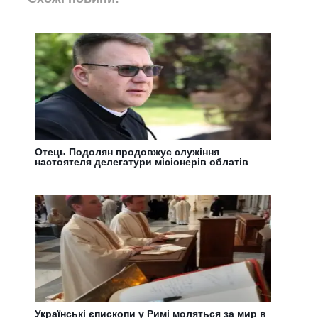
Отець Подолян продовжує служіння
настоятеля делегатури місіонерів облатів
Українські єпископи у Римі моляться за мир в