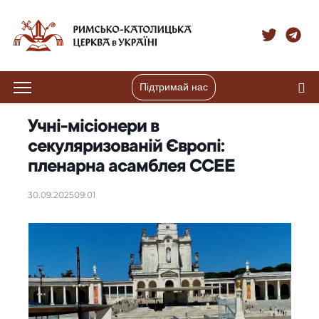
Підтримай нас
Учні-місіонери в
секуляризованій Європі:
пленарна асамблея CCEE
30.09.2025
09:01