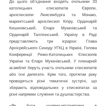
До цього об’єднання входять очільники 33
католицьких єпископатів Європи,
архієпископи Люксембурга та Монако,
маронітський архієпископ Кіпру, Ординарій
Кишинівський, Єпарх Мукачівський та
Ординарій Талліннський. Україну в Раді
представляють три ієрархи: Глава
Архієрейського Синоду УГКЦ в Україні, Голова
Конференції Римо-Католицьких Єпископів
України та Єпарх Мукачівський. У пленарній
асамблеї беруть участь очільники єпископатів
або їхні делегати. Крім того, протягом року
проводяться різні тематичні зустрічі, що
збирають відповідальних у єпископатах за
різні напрямки служіння та душпастирства.
«Як бути учнями-місіонерами в