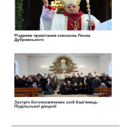
Різдвяне привітання єпископа Леона
Дубравського
Зустріч богопосвячених осіб Камʼянець-
Подільської дієцезії