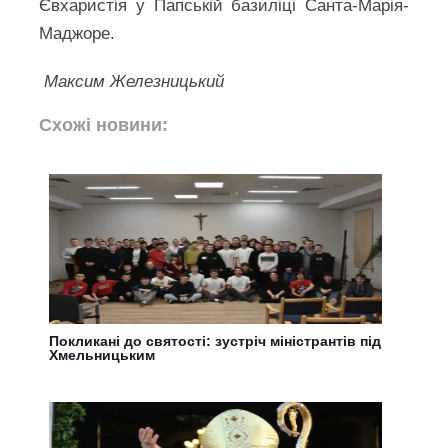
Євхаристія у Папській базиліці Санта-Марія-
Маджоре.
Максим Железницький
Схожі новини:
Покликані до святості: зустріч міністрантів під
Хмельницьким