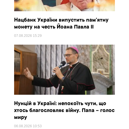
Нацбанк України випустить пам’ятну
монету на честь Йоана Павла II
07.08.2026
15:29
Нунцій в Україні: непокоїть чути, що
хтось благословляє війну. Папа – голос
миру
06.08.2026
10:53