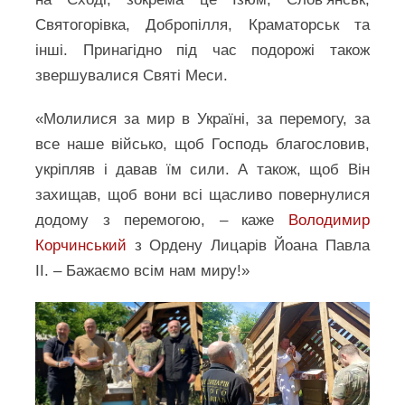
Святогорівка, Добропілля, Краматорськ та
інші. Принагідно під час подорожі також
звершувалися Святі Меси.
«Молилися за мир в Україні, за перемогу, за
все наше військо, щоб Господь благословив,
укріпляв і давав їм сили. А також, щоб Він
захищав, щоб вони всі щасливо повернулися
додому з перемогою, – каже
Володимир
Корчинський
з Ордену Лицарів Йоана Павла
ІІ. – Бажаємо всім нам миру!»