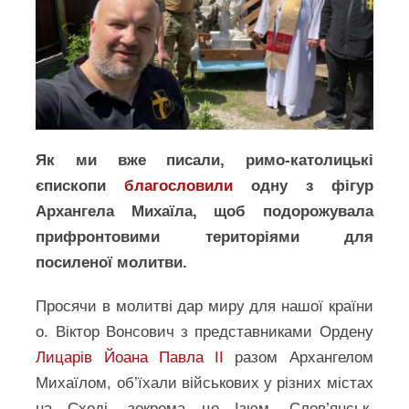
Як ми вже писали, римо-католицькі
єпископи
благословили
одну з фігур
Архангела Михаїла, щоб подорожувала
прифронтовими територіями для
посиленої молитви.
Просячи в молитві дар миру для нашої країни
о. Віктор Вонсович з представниками Ордену
Лицарів Йоана Павла ІІ
разом Архангелом
Михаїлом, об’їхали військових у різних містах
на Сході, зокрема це Ізюм, Слов’янськ,