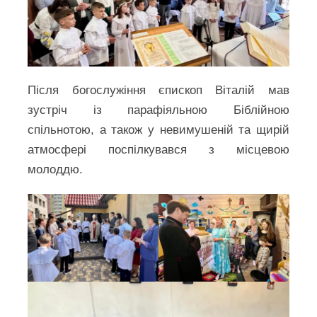
Після богослужіння єпископ Віталій мав
зустріч із парафіяльною Біблійною
спільнотою, а також у невимушеній та щирій
атмосфері поспілкувався з місцевою
молоддю.