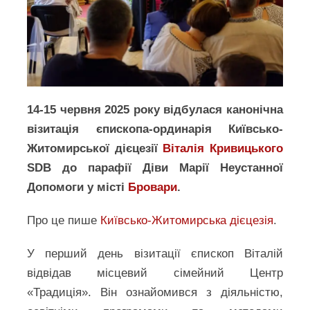
14-15 червня 2025 року відбулася канонічна
візитація єпископа-ординарія Київсько-
Житомирської дієцезії
Віталія Кривицького
SDB до парафії Діви Марії Неустанної
Допомоги у місті
Бровари
.
Про це пише
Київсько-Житомирська дієцезія
.
У перший день візитації єпископ Віталій
відвідав місцевий сімейний Центр
«Традиція». Він ознайомився з діяльністю,