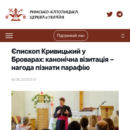
Підтримай нас
Єпископ Кривицький у
Броварах: канонічна візитація –
нагода пізнати парафію
16.06.2025
13:51