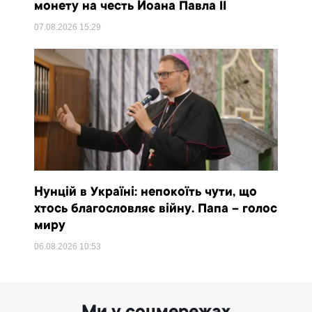
монету на честь Йоана Павла II
07.08.2026
15:29
Нунцій в Україні: непокоїть чути, що
хтось благословляє війну. Папа – голос
миру
06.08.2026
10:53