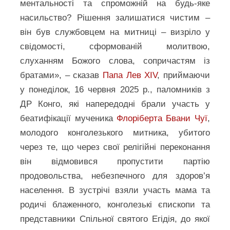
ментальності та спроможній на будь-яке
насильство? Рішення залишатися чистим –
він був службовцем на митниці – визріло у
свідомості, сформованій молитвою,
слуханням Божого слова, сопричастям із
братами», – сказав
Папа Лев XIV
, приймаючи
у понеділок, 16 червня 2025 р., паломників з
ДР Конго, які напередодні брали участь у
беатифікації мученика
Флоріберта Бвани Чуї
,
молодого конголезького митника, убитого
через те, що через свої релігійні переконання
він відмовився пропустити партію
продовольства, небезпечного для здоров’я
населення. В зустрічі взяли участь мама та
родичі блаженного, конголезькі єпископи та
представники Спільної святого Егідія, до якої