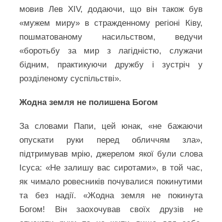
мовив Лев XIV, додаючи, що він також був
«мужем миру» в стражденному регіоні Ківу,
пошматованому насильством, ведучи
«боротьбу за мир з лагідністю, служачи
бідним, практикуючи дружбу і зустріч у
розділеному суспільстві».
Жодна земля не полишена Богом
За словами Папи, цей юнак, «не бажаючи
опускати руки перед обличчям зла»,
підтримував мрію, джерелом якої були слова
Ісуса: «Не залишу вас сиротами», в той час,
як чимало ровесників почувалися покинутими
та без надії. «Жодна земля не покинута
Богом! Він заохочував своїх друзів не