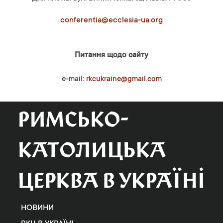
conferentia@ecclesia-ua.org
Питання щодо сайту
e-mail:
rkcukraine@gmail.com
НОВИНИ