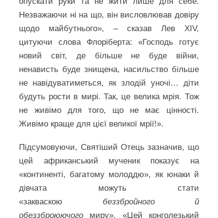
опускати руки та не жити лише для себе.
Незважаючи ні на що, він висловлював довіру
щодо майбутнього», – сказав Лев XIV,
цитуючи слова Флоріберта: «Господь готує
новий світ, де більше не буде війни,
ненависть буде знищена, насильство більше
не навідуватиметься, як злодій уночі… діти
будуть рости в мирі. Так, це велика мрія. Тож
не живімо для того, що не має цінності.
Живімо краще для цієї великої мрії!».
Підсумовуючи, Святіший Отець зазначив, що
цей африканський мученик показує на
«континенті, багатому молоддю», як юнаки й
дівчата можуть стати
«закваскою
беззбройного й
обеззброюючого
миру». «Цей конголезький