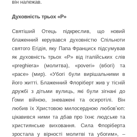
він належав.
Духовність трьох «P»
Святіший Отець підкреслив, що новий
блаженний керувався духовністю Спільноти
святого Егідія, яку Папа Франциск підсумував
як духовність трьох «P» від італійських слів
«preghiera» (молитва), «poveri» (вбогі) та
«pace» (мир). «Убогі були вирішальними в
його житті. Блаженний Флоріберт жив у тісній
дружбі з дітьми вулиць, які були зігнані до
Ґоми війною, зневажені та осиротілі. Він
любив їх Христовою милосердною любовʼюп:
цікавився ними та дбав про їхнє людське та
християнське виховання. Сила Флоріберта
зростала у вірності молитві та убогим», –