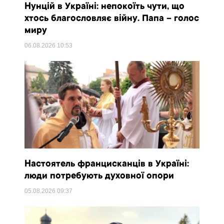
Нунцій в Україні: непокоїть чути, що
хтось благословляє війну. Папа – голос
миру
06.08.2026
10:53
Настоятель францисканців в Україні:
люди потребують духовної опори
05.08.2026
09:37