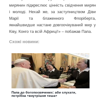
мирянин підкреслює цінність свідчення мирян
і молоді. Нехай же, за заступництвом Діви
Марії та блаженного Флоріберта,
якнайшвидше настане довгоочікуваний мир у
Ківу, Конго та всій Африці!» – побажав Папа.
Схожі новини:
Папа до богопосвячених: аби слухати,
потрібна «внутрішня тиша»