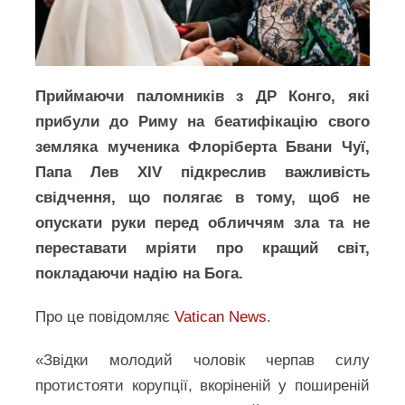
Приймаючи паломників з ДР Конго, які
прибули до Риму на беатифікацію свого
земляка мученика Флоріберта Бвани Чуї,
Папа Лев XIV підкреслив важливість
свідчення, що полягає в тому, щоб не
опускати руки перед обличчям зла та не
переставати мріяти про кращий світ,
покладаючи надію на Бога.
Про це повідомляє
Vatican News
.
«Звідки молодий чоловік черпав силу
протистояти корупції, вкоріненій у поширеній